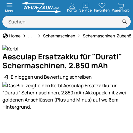
öffnen
Konto
Service
Favoriten
Warenkorb
Menu
Tierbedarf
Home
...
Schermaschinen
Schermaschinen-Zubehör
Aesculap Ersatzakku für "Durati"
Schermaschinen, 2.850 mAh
Einloggen und Bewertung schreiben
Produktgalerie