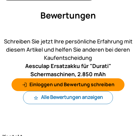
Bewertungen
Noch keine Bewertungen ab
Schreiben Sie jetzt Ihre persönliche Erfahrung mit
diesem Artikel und helfen Sie anderen bei deren
Kaufentscheidung
Aesculap Ersatzakku für "Durati"
Schermaschinen, 2.850 mAh
Einloggen und Bewertung schreiben
Alle Bewertungen anzeigen
Fußzeile