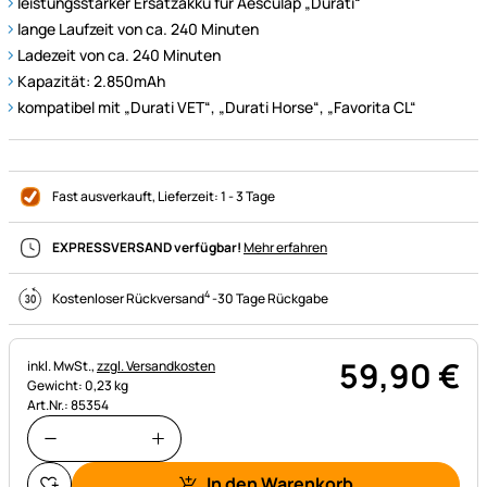
leistungsstarker Ersatzakku für Aesculap „Durati“
lange Laufzeit von ca. 240 Minuten
Ladezeit von ca. 240 Minuten
Kapazität: 2.850mAh
kompatibel mit „Durati VET“, „Durati Horse“, „Favorita CL“
Fast ausverkauft
, Lieferzeit:
1 - 3 Tage
EXPRESSVERSAND verfügbar!
Mehr erfahren
4
Kostenloser Rückversand
-
30 Tage Rückgabe
59
,
90
€
Steuerhinweis:
inkl. MwSt.,
zzgl. Versandkosten
Gewicht: 0,23 kg
Art.Nr.: 85354
In den Warenkorb