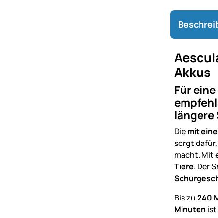
Beschrei
Aescula
Akkus
Für eine
empfehle
längere 
Die
mit ein
sorgt dafür
macht. Mit 
Tiere
. Der 
Schurgesch
Bis zu
240 M
Minuten
ist