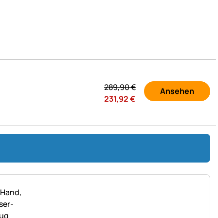
289,
90
€
Ansehen
231,
92
€