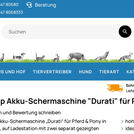
47 80680
Beratung
47 8068333
S UND HOF
TIERVERTREIBER
HUND
TIERART
KA
Schn
Lief
p Akku-Schermaschine "Durati" für P
n und Bewertung schreiben
ie
hoh
ide