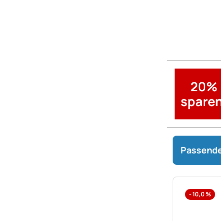
20%
sparen
Passende
-
10,0
%