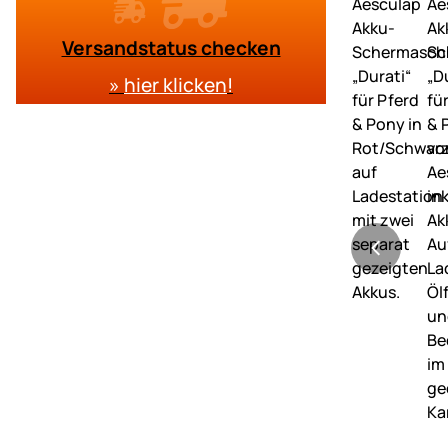
Versandstatus checken
»
hier klicken
!