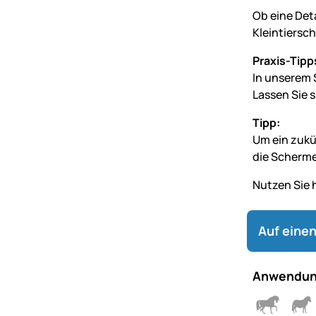
Ob eine Det
Kleintiersch
Praxis-Tipp
In unserem 
Lassen Sie 
Tipp:
Um ein zukü
die Scherme
Nutzen Sie 
Auf einen
Anwendun