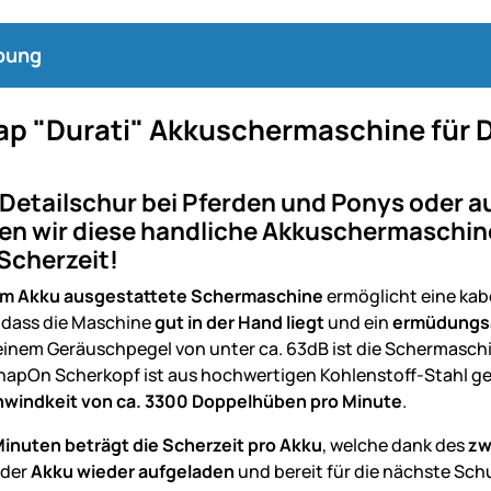
bung
p "Durati" Akkuschermaschine für De
 Detailschur bei Pferden und Ponys oder 
n wir diese handliche Akkuschermaschine.
Scherzeit!
em Akku ausgestattete Schermaschine
ermöglicht eine kab
, dass die Maschine
gut in der Hand liegt
und ein
ermüdungsa
einem Geräuschpegel von unter ca. 63dB ist die Schermasch
SnapOn Scherkopf ist aus hochwertigen Kohlenstoff-Stahl gef
windkeit von ca. 3300 Doppelhüben pro Minute
.
inuten beträgt die Scherzeit pro Akku
, welche dank des
zw
 der
Akku wieder aufgeladen
und bereit für die nächste Schu