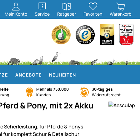
öffnen
öffnen
Mein
Konto
Service
Ratgeber
Favoriten
Warenkorb
TZE
ANGEBOTE
NEUHEITEN
elle
Mehr als
750.000
30-tägiges
erung
Kunden
Widerrufsrecht
ferd & Pony, mit 2x Akku
e Scherleistung, für Pferde & Ponys
al für komplett Schur & Detailschur