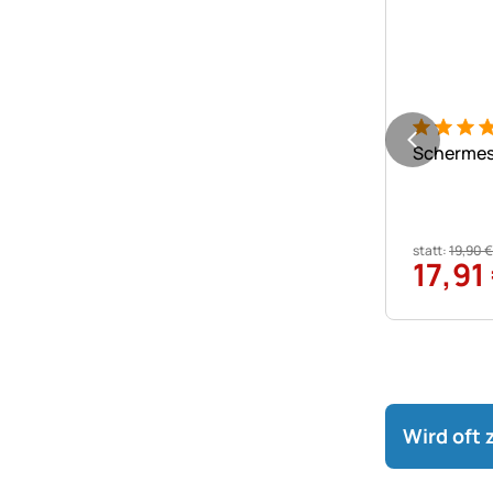
Bewertung
1 Bewert
Schermess
statt:
19
,
90
€
17
,
91
Wird oft