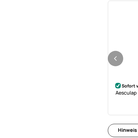
Noch kei
Sofort 
Aesculap
Hinweis