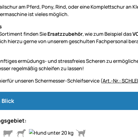
ailschur am Pferd, Pony, Rind, oder eine Komplettschur an Kl
ermaschine ist vieles möglich.
s
Sortiment finden Sie
Ersatzzubehör
, wie zum Beispiel das
VO
sich hierzu gerne von unserem geschulten Fachpersonal ber
nftiges ermüdungs- und stressfreies Scheren zu ermögliche
sser regelmäßig schleifen zu lassen!
hierfür unseren Schermesser-Schleifservice (
Art.-Nr.: SCHL
 Blick
gsgebiet: