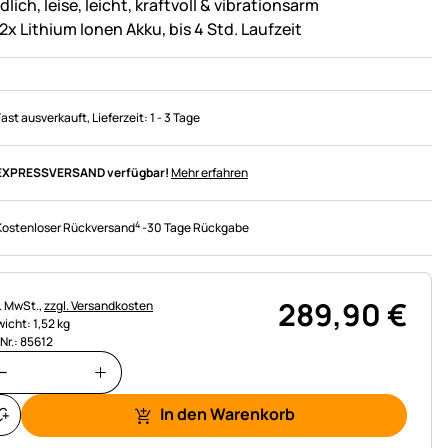
lich, leise, leicht, kraftvoll & vibrationsarm
2x Lithium Ionen Akku, bis 4 Std. Laufzeit
Fast ausverkauft
, Lieferzeit:
1 - 3 Tage
EXPRESSVERSAND verfügbar!
Mehr erfahren
4
Kostenloser Rückversand
-
30 Tage Rückgabe
289
,
90
€
uerhinweis:
l. MwSt.,
zzgl. Versandkosten
icht: 1,52 kg
.Nr.: 85612
In den Warenkorb