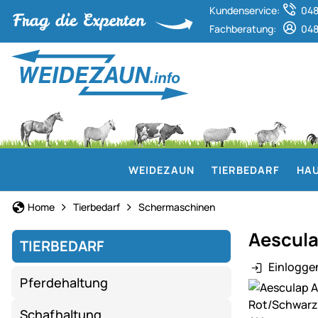
Kundenservice:
048
Fachberatung:
048
WEIDEZAUN
TIERBEDARF
HAU
Home
Tierbedarf
Schermaschinen
Aescula
TIERBEDARF
Einlogge
Pferdehaltung
Produktgaler
Schafhaltung