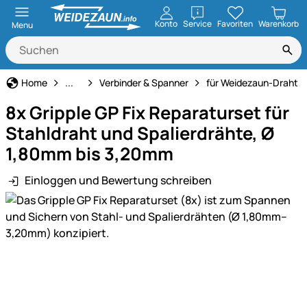
öffnen
Konto
Service
Favoriten
Warenkorb
Menu
Weidezaun
Home
...
Verbinder & Spanner
für Weidezaun-Draht
8x Gripple GP Fix Reparaturset für
Stahldraht und Spalierdrähte, Ø
1,80mm bis 3,20mm
Einloggen und Bewertung schreiben
Produktgalerie