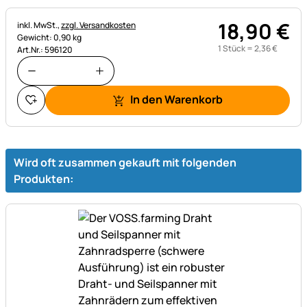
18
,
90
€
Steuerhinweis:
inkl. MwSt.,
zzgl. Versandkosten
Gewicht: 0,90 kg
1 Stück =
2
,
36
€
Art.Nr.: 596120
In den Warenkorb
Wird oft zusammen gekauft mit folgenden
Produkten: