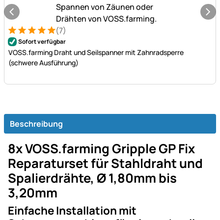
(7)
Bewertung: 5 von 5 (7 Bewertungen)
7 Bewertungen
Sofort verfügbar
VOSS.farming Draht und Seilspanner mit Zahnradsperre
(schwere Ausführung)
Beschreibung
8x VOSS.farming Gripple GP Fix
Reparaturset für Stahldraht und
Spalierdrähte, Ø 1,80mm bis
3,20mm
Einfache Installation mit