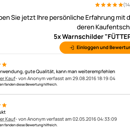
(14
Bewertung: 5 vo
14 Bewertunge
ben Sie jetzt Ihre persönliche Erfahrung mit 
deren Kaufentsc
5x Warnschilder "FÜTT
Einloggen und Bewertu
erwendung, gute Qualität, kann man weiterempfehlen
ter Kauf
- von Anonym
verfasst am 29.08.2016 18:19:04
n fanden diese Bewertung hilfreich.
ukt
ter Kauf
- von Anonym
verfasst am 02.05.2016 04:33:09
n fanden diese Bewertung hilfreich.