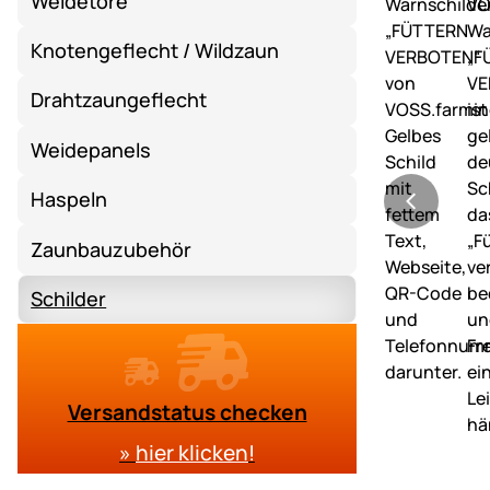
Weidetore
Knotengeflecht / Wildzaun
Drahtzaungeflecht
Weidepanels
Haspeln
Zaunbauzubehör
Schilder
Versandstatus checken
»
hier klicken
!