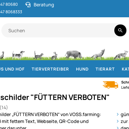
47 80680
Beratung
47 8068333
S UND HOF
TIERVERTREIBER
HUND
TIERART
KA
Schn
Lief
nschilder "FÜTTERN VERBOTEN"
(14)
 von 5 (14 Bewertungen)
gen
ie
gün
zur
dan