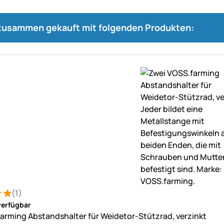
 zusammen gekauft mit folgenden Produkten:
(1)
: 5 von 5 (1 Bewertungen)
ung
verfügbar
arming Abstandshalter für Weidetor-Stützrad, verzinkt