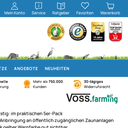
öffnen
öffnen
Mein
Konto
Service
Ratgeber
Favoriten
Warenkorb
TZE
ANGEBOTE
NEUHEITEN
elle
Mehr als
750.000
30-tägiges
erung
Kunden
Widerrufsrecht
stig: im praktischen 5er-Pack
 Anbringung an öffentlich zugänglichen Zaunanlagen
k gelber Warnfarbe gut sichtbar