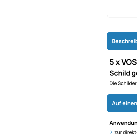
Beschrei
5 x VOS
Schild 
Die Schilder
Auf einen
Anwendun
zur direk