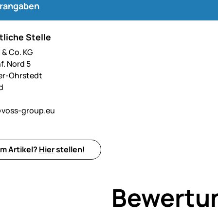
erangaben
liche Stelle
& Co. KG
f. Nord 5
er-Ohrstedt
d
voss-group.eu
m Artikel?
Hier
stellen!
Bewertu