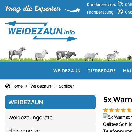
Kundenservice:
048
Fachberatung:
048
WEIDEZAUN
TIERBEDARF
HAU
Home
Weidezaun
Schilder
5x War
WEIDEZAUN
Bewertung: 5
14 Bewertun
Produktgaler
Weidezaungeräte
Elektronetze