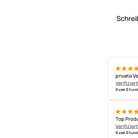
Schrei
5 von 5
private V
Verifizier
0 von 0
Kunde
5 von 5
Top Prod
Verifizier
0 von 0
Kunde