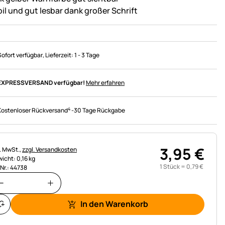
bil und gut lesbar dank großer Schrift
Sofort verfügbar
, Lieferzeit:
1 - 3 Tage
EXPRESSVERSAND verfügbar!
Mehr erfahren
4
Kostenloser Rückversand
-
30 Tage Rückgabe
3
,
95
€
uerhinweis:
l. MwSt.,
zzgl. Versandkosten
icht: 0,16 kg
1 Stück =
0
,
79
€
.Nr.: 44738
In den Warenkorb