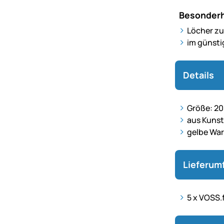
Besonderh
Löcher zu
im günsti
Details
Größe: 2
aus Kunst
gelbe Wa
Lieferum
5 x VOSS