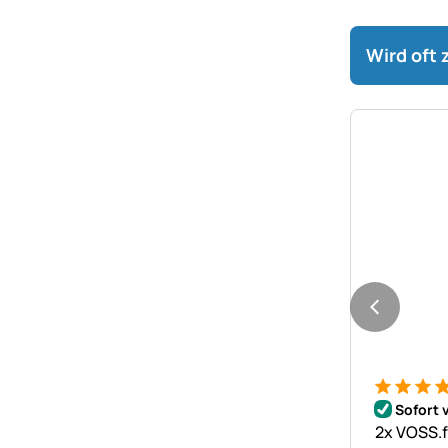
Wird oft
Bewertung
1 Bewert
Sofort 
2x VOSS.f