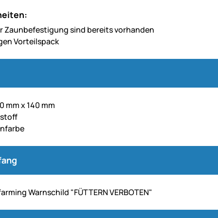
eiten:
r Zaunbefestigung sind bereits vorhanden
gen Vorteilspack
00 mm x 140 mm
stoff
rnfarbe
fang
.farming Warnschild "FÜTTERN VERBOTEN"