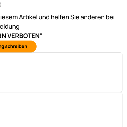
)
n 5 (14 Bewertungen)
n
diesem Artikel und helfen Sie anderen bei
heidung
ERN VERBOTEN"
ng schreiben