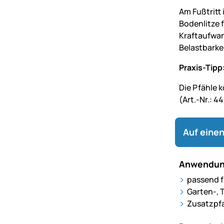
Am Fußtritt 
Bodenlitze 
Kraftaufwan
Belastbarkei
Praxis-Tipp
Die Pfähle 
(Art.-Nr.: 
Auf einen
Anwendun
passend f
Garten-, 
Zusatzpfah