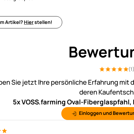
m Artikel?
Hier
stellen!
Bewertu
(1
Bewertung: 5 v
1 Bewertung
ben Sie jetzt Ihre persönliche Erfahrung mit 
deren Kaufentsc
5x VOSS.farming Oval-Fiberglaspfahl,
Einloggen und Bewertu