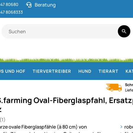
47 80680
Beratung
47 8068333
S UND HOF
TIERVERTREIBER
HUND
TIERART
KA
Schn
Lief
.farming Oval-Fiberglaspfahl, Ersat
z
(1)
 von 5 (1 Bewertungen)
ie
rob