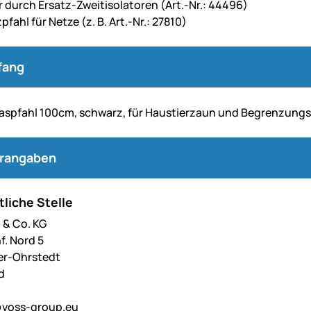
 durch Ersatz-Zweitisolatoren (Art.-Nr.: 44496)
pfahl für Netze (z. B. Art.-Nr.: 27810)
fang
laspfahl 100cm, schwarz, für Haustierzaun und Begrenzung
erangaben
liche Stelle
& Co. KG
f. Nord 5
er-Ohrstedt
d
voss-group.eu