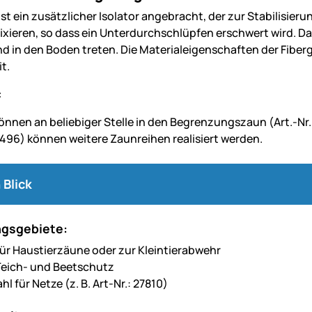
ist ein zusätzlicher Isolator angebracht, der zur Stabilisieru
fixieren, so dass ein Unterdurchschlüpfen erschwert wird. D
d in den Boden treten. Die Materialeigenschaften der Fiber
t.
:
können an beliebiger Stelle in den Begrenzungszaun (Art.-Nr
44496) können weitere Zaunreihen realisiert werden.
 Blick
gsgebiete:
ür Haustierzäune oder zur Kleintierabwehr
Teich- und Beetschutz
l für Netze (z. B. Art-Nr.: 27810)