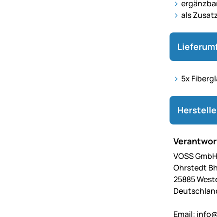
ergänzbar
als Zusatz
Lieferum
5x Fiberg
Herstell
Verantwort
VOSS GmbH 
Ohrstedt Bh
25885 West
Deutschlan
Email:
info@