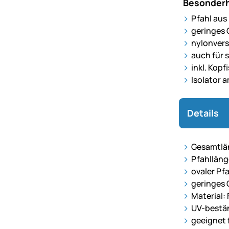
Besonderh
Pfahl aus 
geringes 
nylonvers
auch für 
inkl. Kopf
Isolator a
Details
Gesamtlä
Pfahlläng
ovaler Pf
geringes 
Material: 
UV-bestän
geeignet 