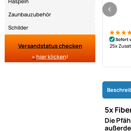
Haspeln
Zaunbauzubehör
Schilder
Bewertung
19 Bewer
Sofort 
Versandstatus checken
25x Zusat
»
hier klicken
!
Beschrei
5x Fib
Die Pfäh
außerde