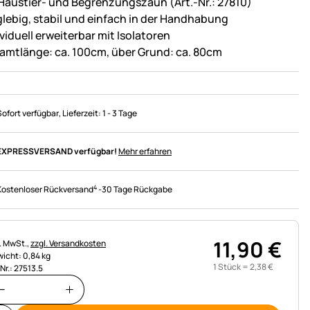
 Haustier- und Begrenzungszaun (Art.-Nr.: 27810)
glebig, stabil und einfach in der Handhabung
viduell erweiterbar mit Isolatoren
amtlänge: ca. 100cm, über Grund: ca. 80cm
Sofort verfügbar
, Lieferzeit:
1 - 3 Tage
EXPRESSVERSAND verfügbar!
Mehr erfahren
4
Kostenloser Rückversand
-
30 Tage Rückgabe
11
,
90
€
uerhinweis:
l. MwSt.,
zzgl. Versandkosten
icht: 0,84 kg
1 Stück =
2
,
38
€
.Nr.: 27513.5