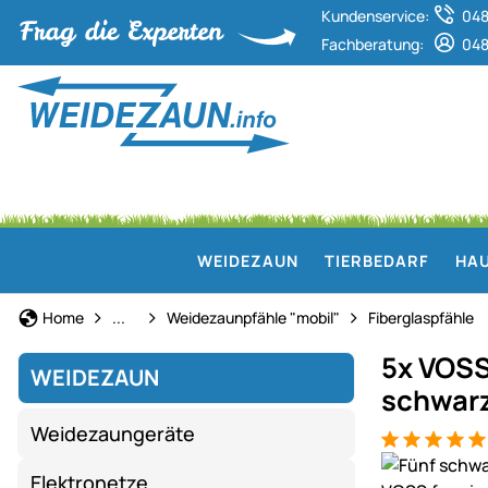
Kundenservice:
048
Fachberatung:
048
WEIDEZAUN
TIERBEDARF
HAU
Weidezaun
Home
...
Weidezaunpfähle "mobil"
Fiberglaspfähle
5x VOSS
WEIDEZAUN
schwar
Weidezaungeräte
Bewertung: 5
1 Bewertung
Produktgaler
Elektronetze