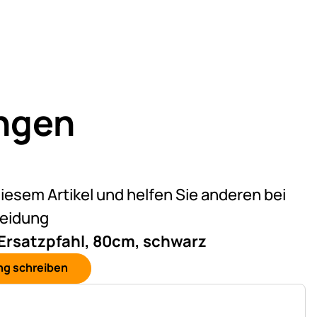
ngen
)
on 5 (1 Bewertungen)
diesem Artikel und helfen Sie anderen bei
heidung
 Ersatzpfahl, 80cm, schwarz
ng schreiben