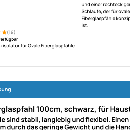
(19)
: 5 von 5 (19 Bewertungen)
tungen
verfügbar
zisolator für Ovale Fiberglaspfähle
bung
erglaspfahl 100cm, schwarz, für Hau
le sind stabil, langlebig und flexibel. Eine
m durch das geringe Gewicht und die Hand