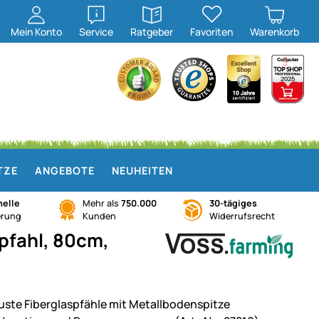
öffnen
öffnen
Mein
Konto
Service
Ratgeber
Favoriten
Warenkorb
TZE
ANGEBOTE
NEUHEITEN
elle
Mehr als
750.000
30-tägiges
erung
Kunden
Widerrufsrecht
zpfahl, 80cm,
uste Fiberglaspfähle mit Metallbodenspitze