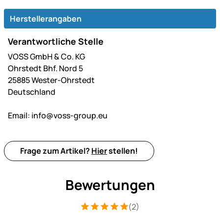
Herstellerangaben
Verantwortliche Stelle
VOSS GmbH & Co. KG
Ohrstedt Bhf. Nord 5
25885 Wester-Ohrstedt
Deutschland
Email:
info@voss-group.eu
Frage zum Artikel?
Hier
stellen!
Bewertungen
(2)
Bewertung: 5 von 5 (2 Bewertungen)
2 Bewertungen