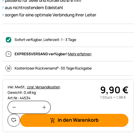
passend für Seile und Kordel bis Ø 8 mm
aus nichtrostendem Edelstahl
sorgen für eine optimale Verbindung Ihrer Leiter
Sofort verfügbar
, Lieferzeit:
1 - 3 Tage
EXPRESSVERSAND verfügbar!
Mehr erfahren
4
Kostenloser Rückversand
-
30 Tage Rückgabe
9
,
90
€
Steuerhinweis:
inkl. MwSt.,
zzgl. Versandkosten
Gewicht: 0,48 kg
1 Stück =
1
,
98
€
Art.Nr.: 44534
In den Warenkorb