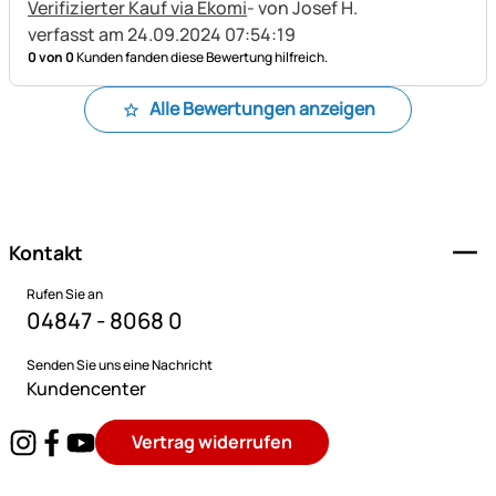
Verifizierter Kauf via Ekomi
- von Josef H.
verfasst am 24.09.2024 07:54:19
0 von 0
Kunden fanden diese Bewertung hilfreich.
Alle Bewertungen anzeigen
Fußzeile
Kontakt
Rufen Sie an
04847 - 8068 0
Senden Sie uns eine Nachricht
Kundencenter
Vertrag widerrufen