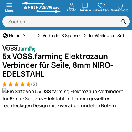
öffnen
Konto
Service
Favoriten
Warenkorb
Menu
Weidezaun
Home
...
Verbinder & Spanner
für Weidezaun-Seil
5x VOSS.farming Elektrozaun
Verbinder für Seile, 8mm NIRO-
EDELSTAHL
(2)
Bewertung: 5 von 5 (2 Bewertungen)
2 Bewertungen
Produktgalerie