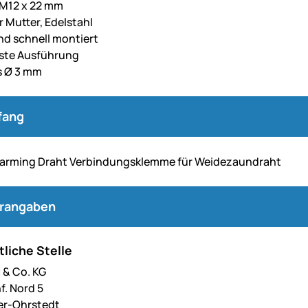
 M12 x 22 mm
r Mutter, Edelstahl
nd schnell montiert
ste Ausführung
s Ø 3 mm
fang
farming Draht Verbindungsklemme für Weidezaundraht
erangaben
liche Stelle
& Co. KG
f. Nord 5
er-Ohrstedt