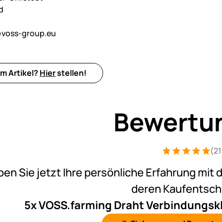
d
voss-group.eu
m Artikel?
Hier
stellen!
Bewertu
(21
Bewertung: 5 vo
21 Bewertungen
ben Sie jetzt Ihre persönliche Erfahrung mit 
deren Kaufentsc
5x VOSS.farming Draht Verbindungs