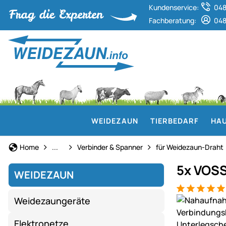
Kundenservice:
048
Fachberatung:
048
WEIDEZAUN
TIERBEDARF
HAU
Weidezaun
Home
...
Verbinder & Spanner
für Weidezaun-Draht
5x VOSS
WEIDEZAUN
Bewertung: 5
21 Bewertun
Produktgaler
Weidezaungeräte
Elektronetze