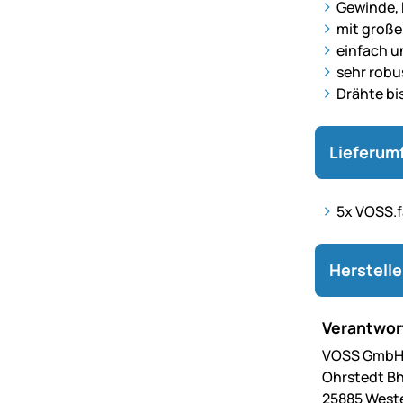
Gewinde,
mit große
einfach u
sehr robu
Drähte bi
Lieferum
5x VOSS.
Herstell
Verantwort
VOSS GmbH 
Ohrstedt Bh
25885 West