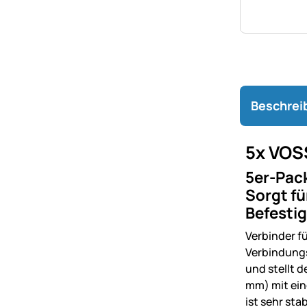
Beschrei
5x VOS
5er-Pac
Sorgt fü
Befesti
Verbinder f
Verbindungs
und stellt 
mm) mit ein
ist sehr st