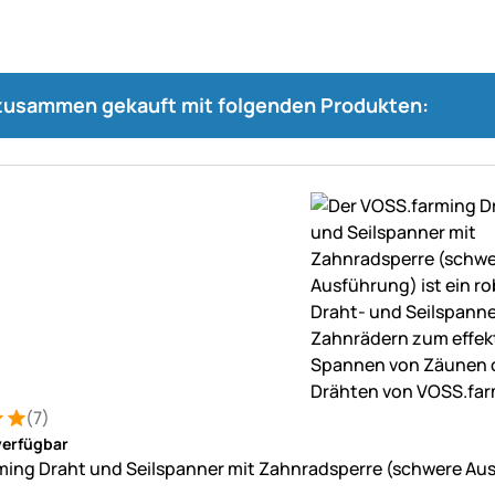
 zusammen gekauft mit folgenden Produkten:
(7)
: 5 von 5 (7 Bewertungen)
ungen
verfügbar
ing Draht und Seilspanner mit Zahnradsperre (schwere Au