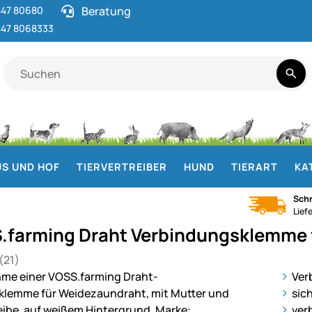
47 80680
Beratung
47 8068333
S UND HOF
TIERVERTREIBER
HUND
TIERART
KA
Schn
Lief
.farming Draht Verbindungsklemme 
(21)
 von 5 (21 Bewertungen)
gen
ie
Ver
sic
ver