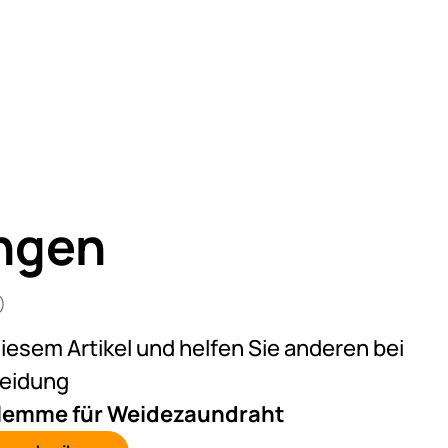
ngen
)
n 5 (21 Bewertungen)
diesem Artikel und helfen Sie anderen bei
heidung
klemme für Weidezaundraht