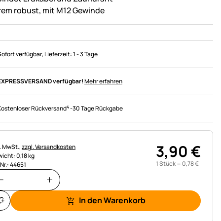
rem robust, mit M12 Gewinde
Sofort verfügbar
, Lieferzeit:
1 - 3 Tage
EXPRESSVERSAND verfügbar!
Mehr erfahren
4
Kostenloser Rückversand
-
30 Tage Rückgabe
3
,
90
€
uerhinweis:
l. MwSt.,
zzgl. Versandkosten
icht: 0,18 kg
1 Stück =
0
,
78
€
.Nr.: 44651
In den Warenkorb