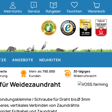
öffnen
öffnen
Mein
Konto
Service
Ratgeber
Favoriten
Warenkorb
TZE
ANGEBOTE
NEUHEITEN
elle
Mehr als
750.000
30-tägiges
erung
Kunden
Widerrufsrecht
für Weidezaundraht
bindungsklemme / Schraube für Draht bis Ø 3mm
heres, vertikales Verbinden von Zaundrähte
bindet Erdkabel und Zaundraht