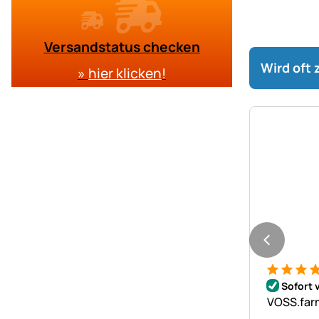
Versandstatus checken
Wird oft
»
hier klicken
!
Bewertung
7 Bewert
Sofort 
VOSS.farm