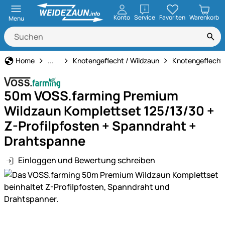
öffnen
Konto
Service
Favoriten
Warenkorb
Menu
Weidezaun
Home
...
Knotengeflecht / Wildzaun
Knotengeflecht
50m VOSS.farming Premium
Wildzaun Komplettset 125/13/30 +
Z-Profilpfosten + Spanndraht +
Drahtspanne
Einloggen und Bewertung schreiben
Produktgalerie