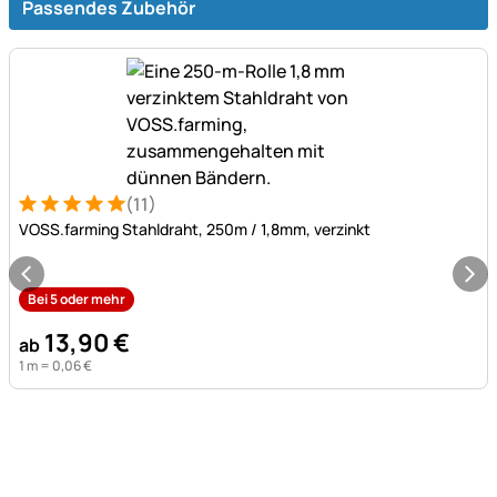
Passendes Zubehör
(11)
Bewertung: 5 von 5 (11 Bewertungen)
11 Bewertungen
VOSS.farming Stahldraht, 250m / 1,8mm, verzinkt
Bei 5 oder mehr
13
,
90
€
ab
1 m =
0
,
06
€