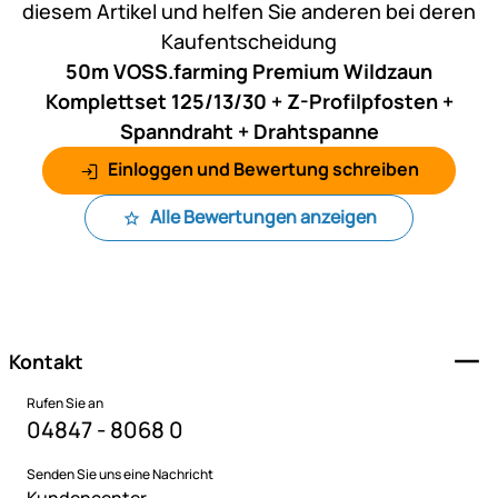
diesem Artikel und helfen Sie anderen bei deren
Kaufentscheidung
50m VOSS.farming Premium Wildzaun
Komplettset 125/13/30 + Z-Profilpfosten +
Spanndraht + Drahtspanne
Einloggen und Bewertung schreiben
Alle Bewertungen anzeigen
Fußzeile
Kontakt
Rufen Sie an
04847 - 8068 0
Senden Sie uns eine Nachricht