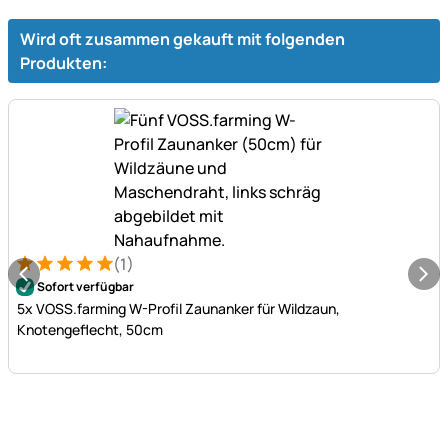
Wird oft zusammen gekauft mit folgenden
Produkten:
(1)
Bewertung: 5 von 5 (1 Bewertungen)
1 Bewertung
Sofort verfügbar
5x VOSS.farming W-Profil Zaunanker für Wildzaun,
Knotengeflecht, 50cm