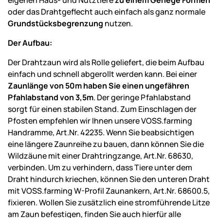
eigenen Haus- und Nutztiere
zu einem Gehege Formen
oder das Drahtgeflecht auch einfach als ganz normale
Grundstücksbegrenzung
nutzen.
Der Aufbau:
Der Drahtzaun wird als Rolle geliefert, die beim Aufbau
einfach und schnell abgerollt werden kann. Bei einer
Zaunlänge von 50m haben Sie einen ungefähren
Pfahlabstand von 3,5m
. Der geringe Pfahlabstand
sorgt für einen stabilen Stand. Zum Einschlagen der
Pfosten empfehlen wir Ihnen unsere VOSS.farming
Handramme, Art.Nr. 42235. Wenn Sie beabsichtigen
eine längere Zaunreihe zu bauen, dann können Sie die
Wildzäune mit einer Drahtringzange, Art.Nr. 68630,
verbinden. Um zu verhindern, dass Tiere unter dem
Draht hindurch kriechen, können Sie den unteren Draht
mit VOSS.farming W-Profil Zaunankern, Art.Nr. 68600.5,
fixieren. Wollen Sie zusätzlich eine stromführende Litze
am Zaun befestigen, finden Sie auch hierfür alle