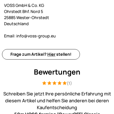
VOSS GmbH & Co. KG
Ohrstedt Bhf. Nord 5
25885 Wester-Ohrstedt
Deutschland
Email:
info@voss-group.eu
Frage zum Artikel?
Hier
stellen!
Bewertungen
(1)
Bewertung: 5 von 5 (1 Bewertungen)
1 Bewertung
Schreiben Sie jetzt Ihre persönliche Erfahrung mit
diesem Artikel und helfen Sie anderen bei deren
Kaufentscheidung