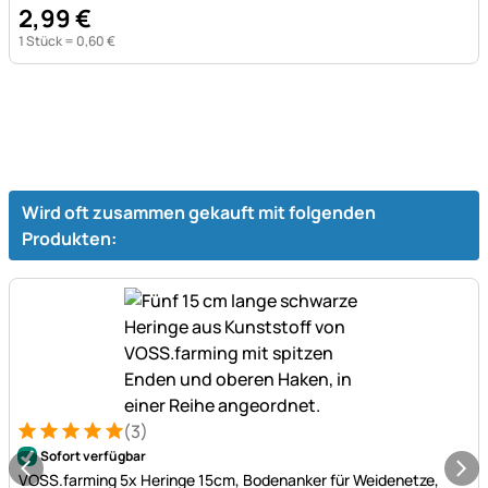
2
,
99
€
1 Stück =
0
,
60
€
Wird oft zusammen gekauft mit folgenden
Produkten:
(3)
Bewertung: 5 von 5 (3 Bewertungen)
3 Bewertungen
Sofort verfügbar
VOSS.farming 5x Heringe 15cm, Bodenanker für Weidenetze,