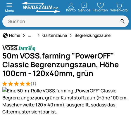
öffnen
Konto
Service
Favoriten
Warenkorb
Menu
Haus und Hof
Home
...
Gartenzäune
Begrenzungszäune
50m VOSS.farming "PowerOFF"
Classic Begrenzungszaun, Höhe
100cm - 120x40mm, grün
(1)
Bewertung: 5 von 5 (1 Bewertungen)
1 Bewertung
Produktgalerie