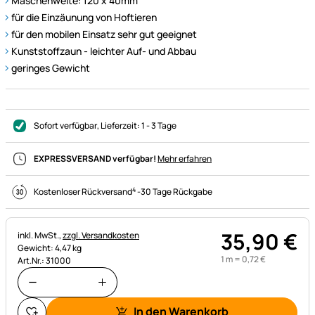
Maschenweite: 120 x 40mm
für die Einzäunung von Hoftieren
für den mobilen Einsatz sehr gut geeignet
Kunststoffzaun - leichter Auf- und Abbau
geringes Gewicht
Sofort verfügbar
, Lieferzeit:
1 - 3 Tage
EXPRESSVERSAND verfügbar!
Mehr erfahren
4
Kostenloser Rückversand
-
30 Tage Rückgabe
35
,
90
€
Steuerhinweis:
inkl. MwSt.,
zzgl. Versandkosten
Gewicht: 4,47 kg
1 m =
0
,
72
€
Art.Nr.: 31000
In den Warenkorb