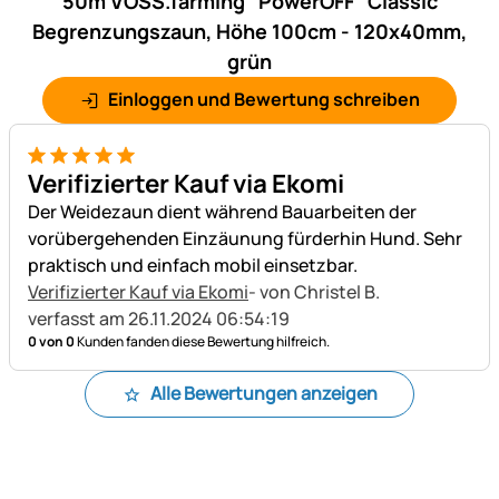
50m VOSS.farming "PowerOFF" Classic
Begrenzungszaun, Höhe 100cm - 120x40mm,
grün
Einloggen und Bewertung schreiben
5 von 5
Verifizierter Kauf via Ekomi
Der Weidezaun dient während Bauarbeiten der
vorübergehenden Einzäunung fürderhin Hund. Sehr
praktisch und einfach mobil einsetzbar.
Verifizierter Kauf via Ekomi
- von Christel B.
verfasst am 26.11.2024 06:54:19
0 von 0
Kunden fanden diese Bewertung hilfreich.
Alle Bewertungen anzeigen
Fußzeile