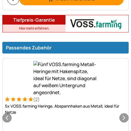
Tiefpreis-Garantie
Hier mehr erfahren.
Passendes Zubehör
(2)
Bewertung: 5 von 5 (2 Bewertungen)
2 Bewertungen
5x VOSS.farming Heringe, Abspannhaken aus Metall, ideal für
Netze