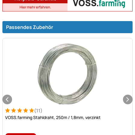
Hier mehr erfahren.
Passendes Zubehör
(11)
Bewertung: 5 von 5 (11 Bewertungen)
11 Bewertungen
VOSS.farming Stahldraht, 250m / 1,8mm, verzinkt