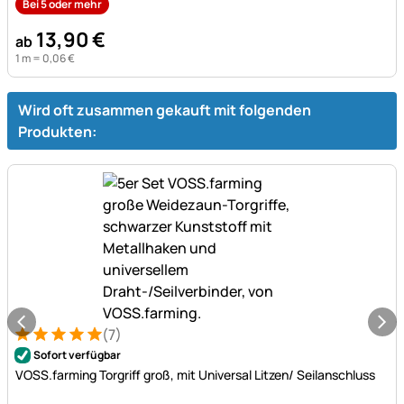
Bei 5 oder mehr
13
,
90
€
ab
1 m =
0
,
06
€
Wird oft zusammen gekauft mit folgenden
Produkten:
(7)
Bewertung: 5 von 5 (7 Bewertungen)
7 Bewertungen
Sofort verfügbar
VOSS.farming Torgriff groß, mit Universal Litzen/ Seilanschluss