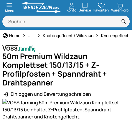
öffnen
Konto
Service
Favoriten
Warenkorb
Menu
Weidezaun
Home
...
Knotengeflecht / Wildzaun
Knotengeflecht
50m Premium Wildzaun
Komplettset 150/13/15 + Z-
Profilpfosten + Spanndraht +
Drahtspanner
Einloggen und Bewertung schreiben
Produktgalerie