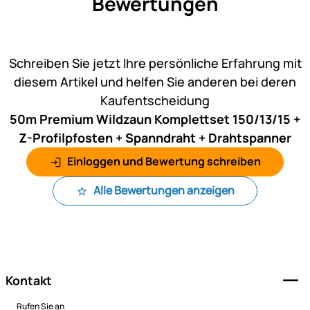
Bewertungen
Noch keine Bewertungen ab
Schreiben Sie jetzt Ihre persönliche Erfahrung mit
diesem Artikel und helfen Sie anderen bei deren
Kaufentscheidung
50m Premium Wildzaun Komplettset 150/13/15 +
Z-Profilpfosten + Spanndraht + Drahtspanner
Einloggen und Bewertung schreiben
Alle Bewertungen anzeigen
Fußzeile
Kontakt
Rufen Sie an