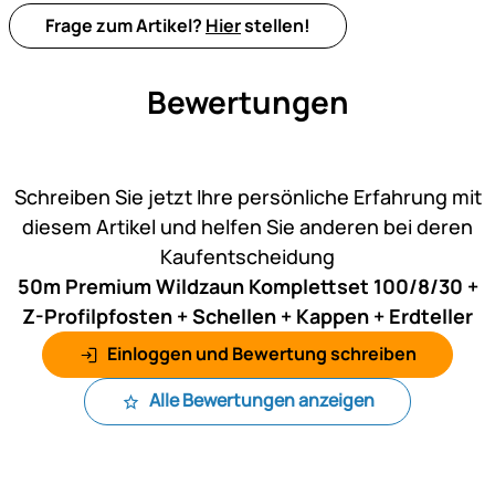
Frage zum Artikel?
Hier
stellen!
Bewertungen
Noch keine Bewertungen ab
Schreiben Sie jetzt Ihre persönliche Erfahrung mit
diesem Artikel und helfen Sie anderen bei deren
Kaufentscheidung
50m Premium Wildzaun Komplettset 100/8/30 +
Z-Profilpfosten + Schellen + Kappen + Erdteller
Einloggen und Bewertung schreiben
Alle Bewertungen anzeigen
Fußzeile