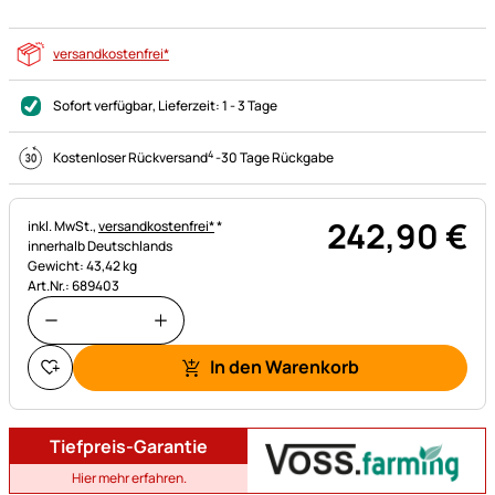
versandkostenfrei*
Sofort verfügbar
, Lieferzeit:
1 - 3 Tage
4
Kostenloser Rückversand
-
30 Tage Rückgabe
242
,
90
€
Steuerhinweis:
inkl. MwSt.,
versandkostenfrei*
*
innerhalb Deutschlands
Gewicht: 43,42 kg
Art.Nr.: 689403
In den Warenkorb
Tiefpreis-Garantie
Hier mehr erfahren.