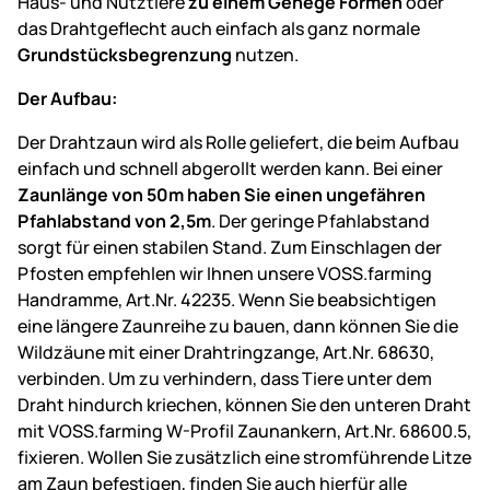
Haus- und Nutztiere
zu einem Gehege Formen
oder
das Drahtgeflecht auch einfach als ganz normale
Grundstücksbegrenzung
nutzen.
Der Aufbau:
Der Drahtzaun wird als Rolle geliefert, die beim Aufbau
einfach und schnell abgerollt werden kann. Bei einer
Zaunlänge von 50m haben Sie einen ungefähren
Pfahlabstand von 2,5m
. Der geringe Pfahlabstand
sorgt für einen stabilen Stand. Zum Einschlagen der
Pfosten empfehlen wir Ihnen unsere VOSS.farming
Handramme, Art.Nr. 42235. Wenn Sie beabsichtigen
eine längere Zaunreihe zu bauen, dann können Sie die
Wildzäune mit einer Drahtringzange, Art.Nr. 68630,
verbinden. Um zu verhindern, dass Tiere unter dem
Draht hindurch kriechen, können Sie den unteren Draht
mit VOSS.farming W-Profil Zaunankern, Art.Nr. 68600.5,
fixieren. Wollen Sie zusätzlich eine stromführende Litze
am Zaun befestigen, finden Sie auch hierfür alle