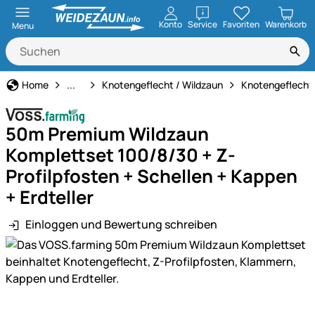
öffnen
Konto
Service
Favoriten
Warenkorb
Menu
Weidezaun
Home
...
Knotengeflecht / Wildzaun
Knotengeflecht
50m Premium Wildzaun
Komplettset 100/8/30 + Z-
Profilpfosten + Schellen + Kappen
+ Erdteller
Einloggen und Bewertung schreiben
Produktgalerie