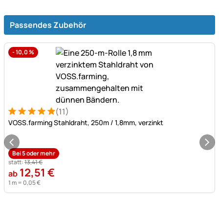
Passendes Zubehör
-
10,0
%
(11)
Bewertung: 5 von 5 (11 Bewertungen)
11 Bewertungen
VOSS.farming Stahldraht, 250m / 1,8mm, verzinkt
Bei 5 oder mehr
statt:
13
,
41
€
12
,
51
€
ab
1 m =
0
,
05
€