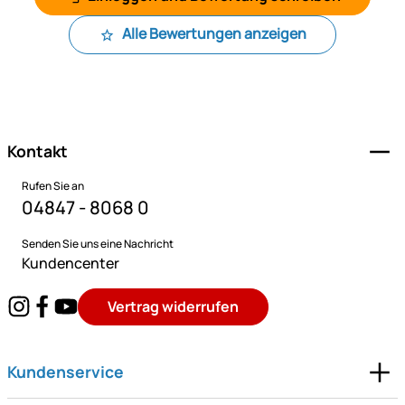
Alle Bewertungen anzeigen
Fußzeile
Kontakt
Rufen Sie an
04847 - 8068 0
Senden Sie uns eine Nachricht
Kundencenter
Vertrag widerrufen
Kundenservice