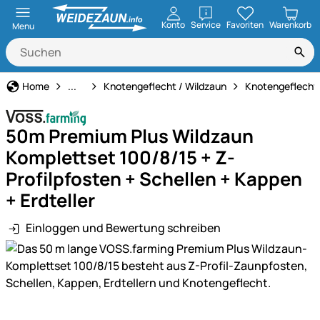
öffnen
Konto
Service
Favoriten
Warenkorb
Menu
Weidezaun
Home
...
Knotengeflecht / Wildzaun
Knotengeflecht
50m Premium Plus Wildzaun
Komplettset 100/8/15 + Z-
Profilpfosten + Schellen + Kappen
+ Erdteller
Einloggen und Bewertung schreiben
Produktgalerie