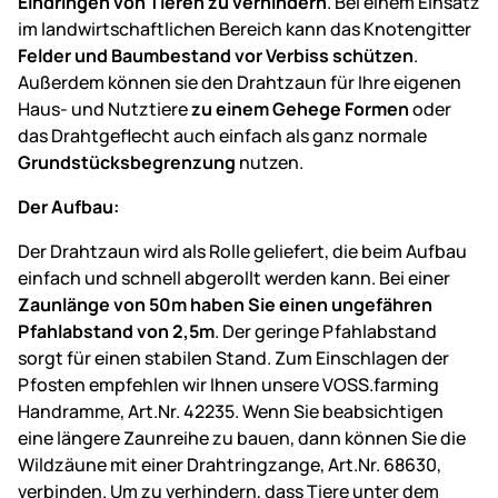
Eindringen von Tieren zu verhindern
. Bei einem Einsatz
im landwirtschaftlichen Bereich kann das Knotengitter
Felder und Baumbestand vor Verbiss schützen
.
Außerdem können sie den Drahtzaun für Ihre eigenen
Haus- und Nutztiere
zu einem Gehege Formen
oder
das Drahtgeflecht auch einfach als ganz normale
Grundstücksbegrenzung
nutzen.
Der Aufbau:
Der Drahtzaun wird als Rolle geliefert, die beim Aufbau
einfach und schnell abgerollt werden kann. Bei einer
Zaunlänge von 50m haben Sie einen ungefähren
Pfahlabstand von 2,5m
. Der geringe Pfahlabstand
sorgt für einen stabilen Stand. Zum Einschlagen der
Pfosten empfehlen wir Ihnen unsere VOSS.farming
Handramme, Art.Nr. 42235. Wenn Sie beabsichtigen
eine längere Zaunreihe zu bauen, dann können Sie die
Wildzäune mit einer Drahtringzange, Art.Nr. 68630,
verbinden. Um zu verhindern, dass Tiere unter dem