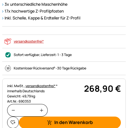
3x unterschiedliche Maschenhöhe
17x hochwertige Z-Profilpfosten
Inkl. Schelle, Kappe & Erdteller für Z-Profil
versandkostenfrei*
Sofort verfügbar
, Lieferzeit:
1 - 3 Tage
4
Kostenloser Rückversand
-
30 Tage Rückgabe
268
,
90
€
Steuerhinweis:
inkl. MwSt.,
versandkostenfrei*
*
innerhalb Deutschlands
Gewicht: 49,79 kg
Art.Nr.: 690353
In den Warenkorb