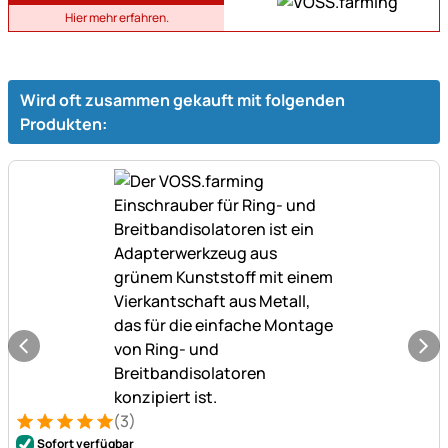
Hier mehr erfahren.
Wird oft zusammen gekauft mit folgenden
Produkten:
(3)
Bewertung: 5 von 5 (3 Bewertungen)
3 Bewertungen
Sofort verfügbar