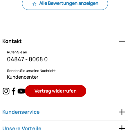
Alle Bewertungen anzeigen
Fußzeile
Kontakt
Rufen Sie an
04847 - 8068 0
Senden Sie uns eine Nachricht
Kundencenter
Vertrag widerrufen
Kundenservice
Unsere Vorteile