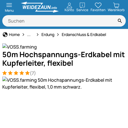
öffnen
Konto
Service
Favoriten
Warenkorb
Menu
Weidezaun
Home
...
Erdung
Erdanschluss & Erdkabel
50m Hochspannungs-Erdkabel mit
Kupferleiter, flexibel
(7)
Bewertung: 5 von 5 (7 Bewertungen)
7 Bewertungen
Produktgalerie