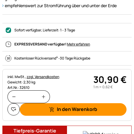
empfehlenswert zur Stromführung über und unter der Erde
Sofort verfügbar
, Lieferzeit:
1 - 3 Tage
EXPRESSVERSAND verfügbar!
Mehr erfahren
4
Kostenloser Rückversand
-
30 Tage Rückgabe
30
,
90
€
Steuerhinweis:
inkl. MwSt.,
zzgl. Versandkosten
Gewicht: 2,30 kg
1 m =
0
,
62
€
Art.Nr.: 32610
In den Warenkorb
Tiefpreis-Garantie