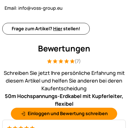
Email:
info@voss-group.eu
Frage zum Artikel?
Hier
stellen!
Bewertungen
(7)
Bewertung: 5 von 5 (7 Bewertungen)
7 Bewertungen
Schreiben Sie jetzt Ihre persönliche Erfahrung mit
diesem Artikel und helfen Sie anderen bei deren
Kaufentscheidung
50m Hochspannungs-Erdkabel mit Kupferleiter,
flexibel
Einloggen und Bewertung schreiben