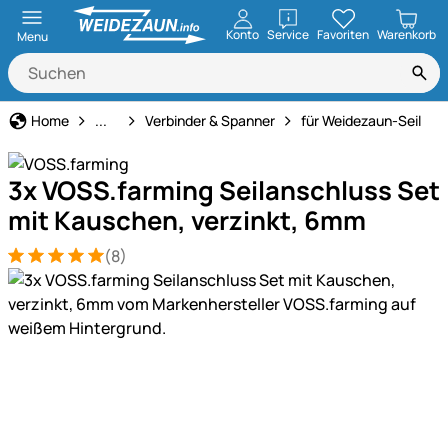
öffnen
Konto
Service
Favoriten
Warenkorb
Menu
Weidezaun
Home
...
Verbinder & Spanner
für Weidezaun-Seil
3x VOSS.farming Seilanschluss Set
mit Kauschen, verzinkt, 6mm
(8)
Bewertung: 5 von 5 (8 Bewertungen)
8 Bewertungen
Produktgalerie