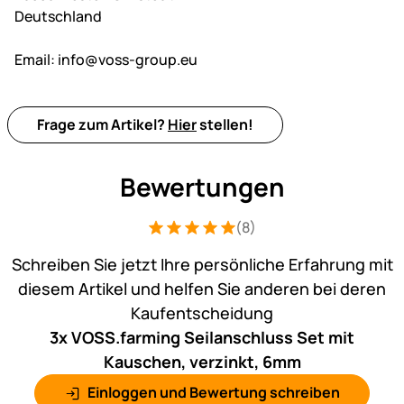
Deutschland
Email:
info@voss-group.eu
Frage zum Artikel?
Hier
stellen!
Bewertungen
(8)
Bewertung: 5 von 5 (8 Bewertungen)
8 Bewertungen
Schreiben Sie jetzt Ihre persönliche Erfahrung mit
diesem Artikel und helfen Sie anderen bei deren
Kaufentscheidung
3x VOSS.farming Seilanschluss Set mit
Kauschen, verzinkt, 6mm
Einloggen und Bewertung schreiben