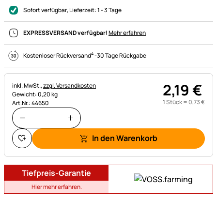
Sofort verfügbar
, Lieferzeit:
1 - 3 Tage
EXPRESSVERSAND verfügbar!
Mehr erfahren
4
Kostenloser Rückversand
-
30 Tage Rückgabe
2
,
19
€
Steuerhinweis:
inkl. MwSt.,
zzgl. Versandkosten
Gewicht: 0,20 kg
1 Stück =
0
,
73
€
Art.Nr.: 44650
In den Warenkorb
Tiefpreis-Garantie
Hier mehr erfahren.