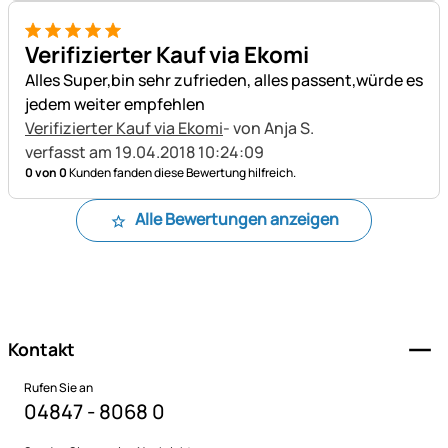
5 von 5
Verifizierter Kauf via Ekomi
Alles Super,bin sehr zufrieden, alles passent,würde es
jedem weiter empfehlen
Verifizierter Kauf via Ekomi
- von Anja S.
verfasst am 19.04.2018 10:24:09
0 von 0
Kunden fanden diese Bewertung hilfreich.
Alle Bewertungen anzeigen
Fußzeile
Kontakt
Rufen Sie an
04847 - 8068 0