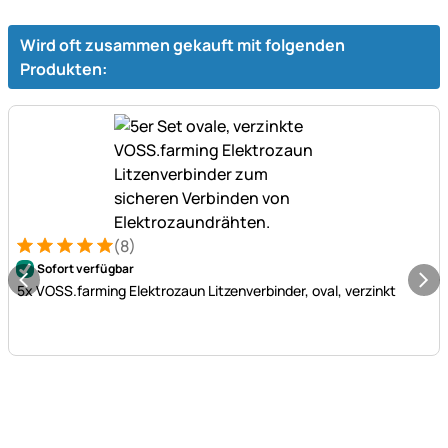
Wird oft zusammen gekauft mit folgenden
Produkten:
(8)
Bewertung: 5 von 5 (8 Bewertungen)
8 Bewertungen
Sofort verfügbar
5x VOSS.farming Elektrozaun Litzenverbinder, oval, verzinkt