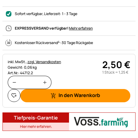
Sofort verfügbar
, Lieferzeit:
1 - 3 Tage
EXPRESSVERSAND verfügbar!
Mehr erfahren
4
Kostenloser Rückversand
-
30 Tage Rückgabe
2
,
50
€
Steuerhinweis:
inkl. MwSt.,
zzgl. Versandkosten
Gewicht: 0,06 kg
1 Stück =
1
,
25
€
Art.Nr.: 44712.2
In den Warenkorb
Tiefpreis-Garantie
Hier mehr erfahren.