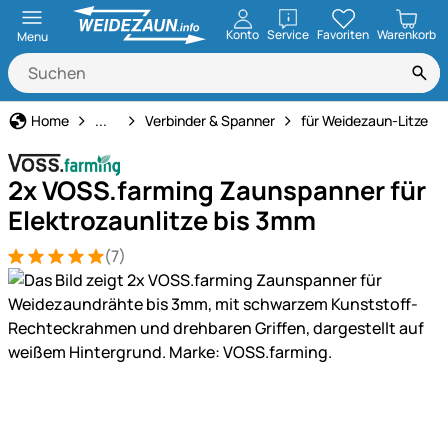
öffnen
Konto
Service
Favoriten
Warenkorb
Menu
Weidezaun
Home
...
Verbinder & Spanner
für Weidezaun-Litze
2x VOSS.farming Zaunspanner für
Elektrozaunlitze bis 3mm
(7)
Bewertung: 5 von 5 (7 Bewertungen)
7 Bewertungen
Produktgalerie