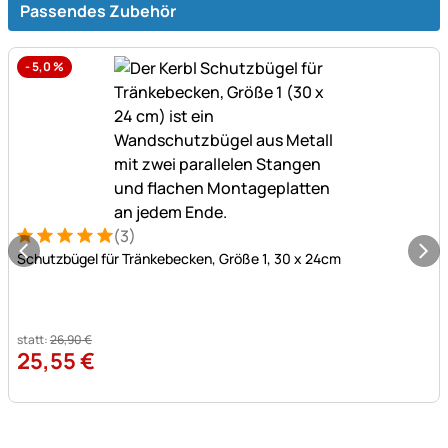
Passendes Zubehör
-
5,0
%
(3)
Bewertung: 5 von 5 (3 Bewertungen)
3 Bewertungen
Schutzbügel für Tränkebecken, Größe 1, 30 x 24cm
statt:
26
,
90
€
25
,
55
€