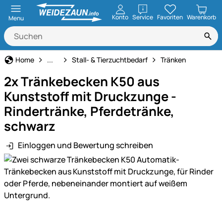
öffnen
Konto
Service
Favoriten
Warenkorb
Menu
Haus und Hof
Home
...
Stall- & Tierzuchtbedarf
Tränken
2x Tränkebecken K50 aus
Kunststoff mit Druckzunge -
Rindertränke, Pferdetränke,
schwarz
Einloggen und Bewertung schreiben
Produktgalerie