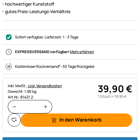
hochwertiger Kunststoff
gutes Preis-Leistungs-Verhältnis
Sofort verfügbar
, Lieferzeit:
1 - 3 Tage
EXPRESSVERSAND verfügbar!
Mehr erfahren
4
Kostenloser Rückversand
-
30 Tage Rückgabe
39
,
90
€
Steuerhinweis:
inkl. MwSt.,
zzgl. Versandkosten
Gewicht: 1,90 kg
1 Stück =
19
,
95
€
Art.Nr.: 81421.2
In den Warenkorb