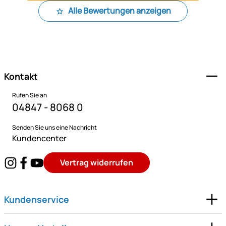
Alle Bewertungen anzeigen
Fußzeile
Kontakt
Rufen Sie an
04847 - 8068 0
Senden Sie uns eine Nachricht
Kundencenter
Vertrag widerrufen
Kundenservice