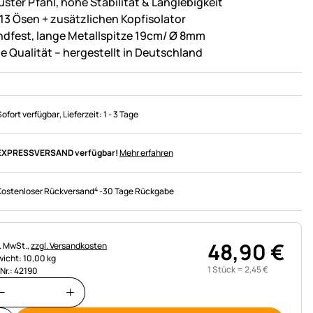
uster Pfahl, hohe Stabilität & Langlebigkeit
 13 Ösen + zusätzlichen Kopfisolator
ndfest, lange Metallspitze 19cm/ Ø 8mm
e Qualität – hergestellt in Deutschland
Sofort verfügbar
, Lieferzeit:
1 - 3 Tage
EXPRESSVERSAND verfügbar!
Mehr erfahren
4
Kostenloser Rückversand
-
30 Tage Rückgabe
48
,
90
€
uerhinweis:
l. MwSt.,
zzgl. Versandkosten
icht: 10,00 kg
1 Stück =
2
,
45
€
.Nr.: 42190