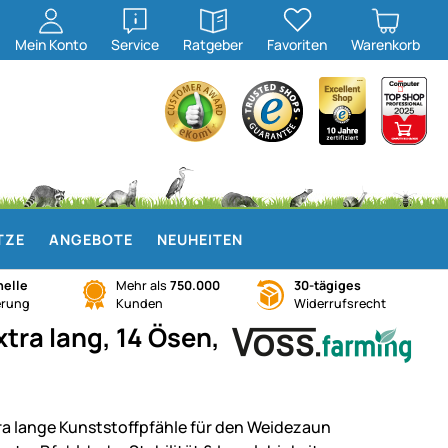
öffnen
öffnen
Mein
Konto
Service
Ratgeber
Favoriten
Warenkorb
TZE
ANGEBOTE
NEUHEITEN
elle
Mehr als
750.000
30-tägiges
erung
Kunden
Widerrufsrecht
ra lang, 14 Ösen,
ra lange Kunststoffpfähle für den Weidezaun