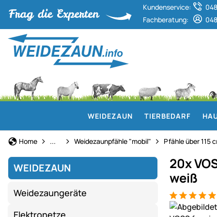
Kundenservice:
048
Fachberatung:
048
WEIDEZAUN
TIERBEDARF
HAU
Weidezaun
Home
...
Weidezaunpfähle "mobil"
Pfähle über 115 
20x VOS
WEIDEZAUN
weiß
Weidezaungeräte
Bewertung: 5
1 Bewertung
Produktgaler
Elektronetze