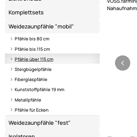
Komplettsets
Weidezaunpfähle "mobil"
Pfähle bis 80 cm
Pfähle bis 115 cm
Pfähle über 115 cm
Steigbügelpfähle
Fiberglaspfähle
Kunststoffpfähle 19 mm
Metallpfähle
Pfähle für Ecken
Weidezaunpfähle "fest"
Isolatoren