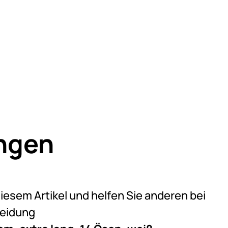
ngen
)
on 5 (1 Bewertungen)
diesem Artikel und helfen Sie anderen bei
heidung