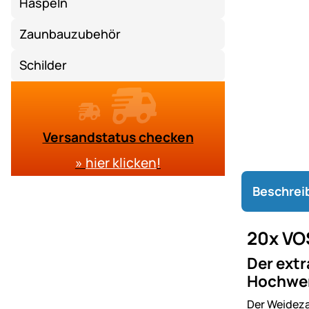
Haspeln
Zaunbauzubehör
Schilder
Versandstatus checken
»
hier klicken
!
Beschrei
20x VO
Der extr
Hochwert
Der Weideza