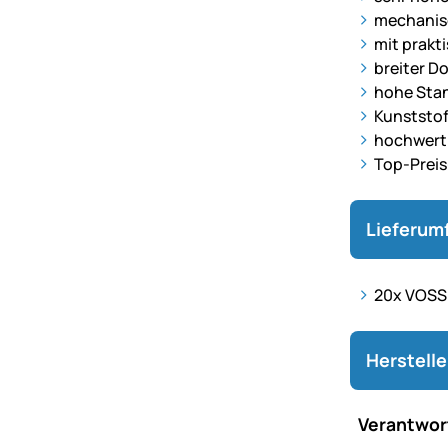
mechanis
mit prakti
breiter D
hohe Stan
Kunststof
hochwerti
Top-Preis
Lieferum
20x VOSS.
Herstell
Verantwort