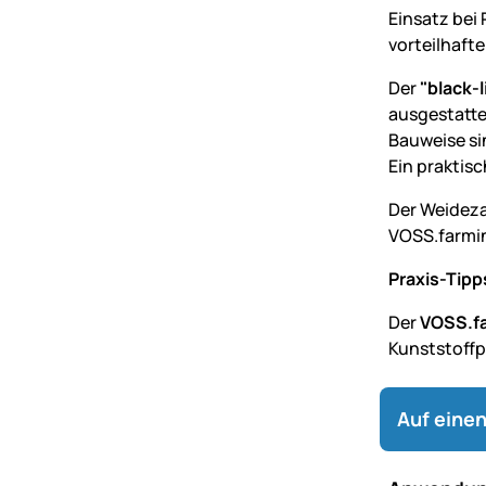
Einsatz bei
vorteilhaft
Der
"black-l
ausgestatte
Bauweise si
Ein praktis
Der Weideza
VOSS.farmin
Praxis-Tipp
Der
VOSS.fa
Kunststoffp
Auf einen