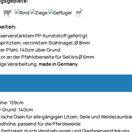
gsgebiete:
eiten:
aserverstärktem PP-Kunststoff gefertigt
spritztem, verzinktem Stahlnagel, Ø 8mm
ger Pfahl, 140cm über Grund
tor an der Pfahloberseite für Seil bis Ø 6mm
ge Verarbeitung,
made in Germany
he: 159cm
r Grund: 140cm
ktische Ösen für alle gängigen Litzen, Seile und Weidezaunb
dhöhe, passend für die Pferdeweide
 Festigkeit durch Verstrebungen und Glasfaserverstärkung