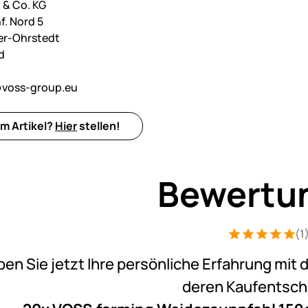
& Co. KG
f. Nord 5
er-Ohrstedt
d
voss-group.eu
m Artikel?
Hier
stellen!
Bewertu
(1
Bewertung: 5 v
1 Bewertung
ben Sie jetzt Ihre persönliche Erfahrung mit 
deren Kaufentsc