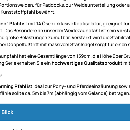
 Portionsweiden, für Paddocks, zur Weideunterteilung oder a
e Kunststoffpfahl bewährt.
ine" Pfahl
ist mit 14 Ösen inklusive Kopfisolator, geeignet f
t. Das Besondere an unserem Weidezaunpfahl ist sein
verst
nd große Belastungen zumutbar. Verstärkt wird die Stabilität
cher Doppelfußtritt mit massivem Stahlnagel sorgt für einen 
unpfahl hat eine Gesamtlänge von 159cm, die Höhe über Gr
g Serie erhalten Sie ein
hochwertiges Qualitätsprodukt
mit
s
rming Pfahl
ist ideal zur Pony- und Pferdeeinzäunung sowi
fähle sollte ca. 5m bis 7m (abhängig vom Gelände) betragen
 Blick