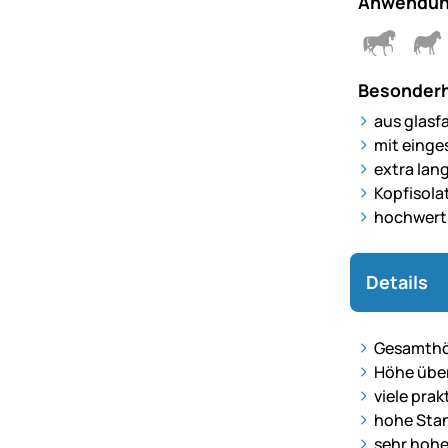
Anwendun
Besonderh
aus glasf
mit einge
extra lan
Kopfisola
hochwerti
Details
Gesamthö
Höhe übe
viele pra
hohe Stan
sehr hohe