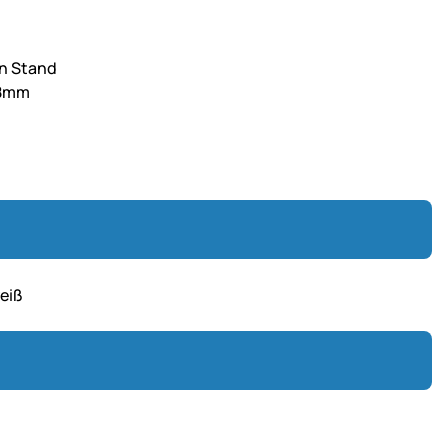
en Stand
 8mm
eiß