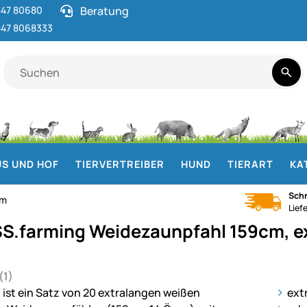
47 80680
Beratung
47 8068333
S UND HOF
TIERVERTREIBER
HUND
TIERART
KA
Schn
cm
Lief
S.farming Weidezaunpfahl 159cm, ext
(1)
 von 5 (1 Bewertungen)
ie
ext