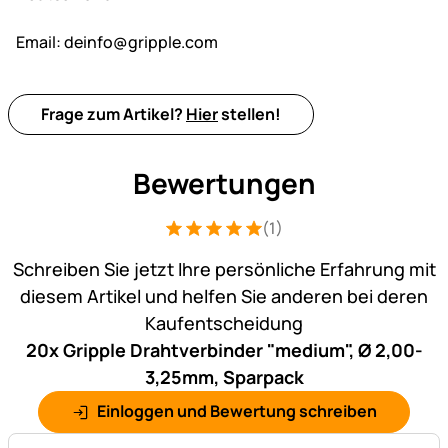
Email:
deinfo@gripple.com
Frage zum Artikel?
Hier
stellen!
Bewertungen
(1)
Bewertung: 5 von 5 (1 Bewertungen)
1 Bewertung
Schreiben Sie jetzt Ihre persönliche Erfahrung mit
diesem Artikel und helfen Sie anderen bei deren
Kaufentscheidung
20x Gripple Drahtverbinder "medium", Ø 2,00-
3,25mm, Sparpack
Einloggen und Bewertung schreiben