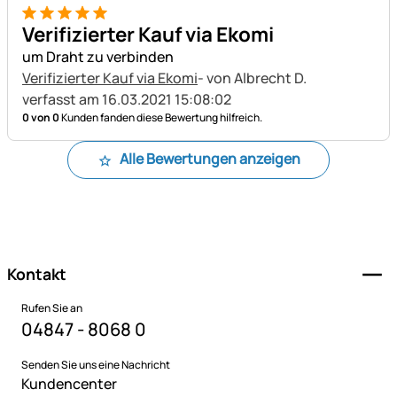
5 von 5
Verifizierter Kauf via Ekomi
um Draht zu verbinden
Verifizierter Kauf via Ekomi
- von Albrecht D.
verfasst am 16.03.2021 15:08:02
0 von 0
Kunden fanden diese Bewertung hilfreich.
Alle Bewertungen anzeigen
Fußzeile
Kontakt
Rufen Sie an
04847 - 8068 0
Senden Sie uns eine Nachricht
Kundencenter