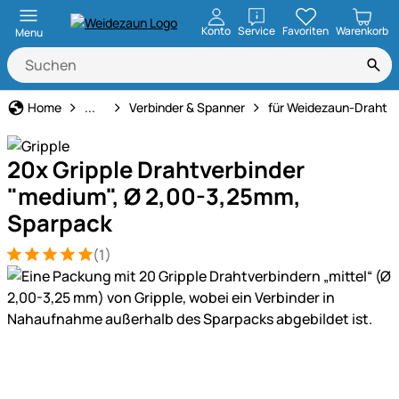
öffnen
Konto
Service
Favoriten
Warenkorb
Menu
Weidezaun
Home
...
Verbinder & Spanner
für Weidezaun-Draht
20x Gripple Drahtverbinder
"medium", Ø 2,00-3,25mm,
Sparpack
(1)
Bewertung: 5 von 5 (1 Bewertungen)
1 Bewertung
Produktgalerie