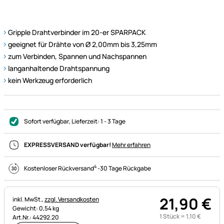
Gripple Drahtverbinder im 20-er SPARPACK
geeignet für Drähte von Ø 2,00mm bis 3,25mm
zum Verbinden, Spannen und Nachspannen
langanhaltende Drahtspannung
kein Werkzeug erforderlich
Sofort verfügbar
, Lieferzeit:
1 - 3 Tage
EXPRESSVERSAND verfügbar!
Mehr erfahren
4
Kostenloser Rückversand
-
30 Tage Rückgabe
21
,
90
€
Steuerhinweis:
inkl. MwSt.,
zzgl. Versandkosten
Gewicht: 0,54 kg
1 Stück =
1
,
10
€
Art.Nr.: 44292.20