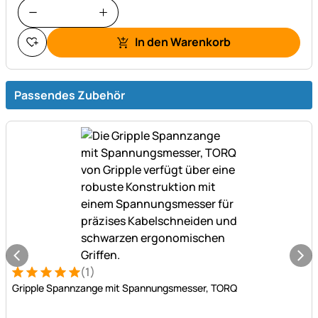
In den Warenkorb
Passendes Zubehör
(1)
Bewertung: 5 von 5 (1 Bewertungen)
1 Bewertung
Gripple Spannzange mit Spannungsmesser, TORQ