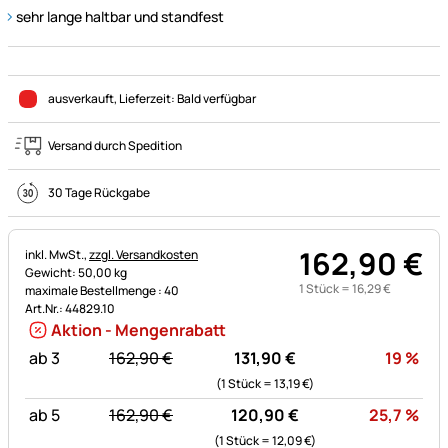
sehr lange haltbar und standfest
ausverkauft
, Lieferzeit:
Bald verfügbar
Versand durch Spedition
30 Tage Rückgabe
162
,
90
€
Steuerhinweis:
inkl. MwSt.,
zzgl. Versandkosten
Gewicht: 50,00 kg
1 Stück =
16
,
29
€
maximale Bestellmenge : 40
Art.Nr.: 44829.10
Aktion - Mengenrabatt
statt:
Rab
ab 3
162,
90
€
131,
90
€
19
%
(1 Stück =
13,
19
€
)
statt:
Rab
ab 5
162,
90
€
120,
90
€
25,7
%
(1 Stück =
12,
09
€
)