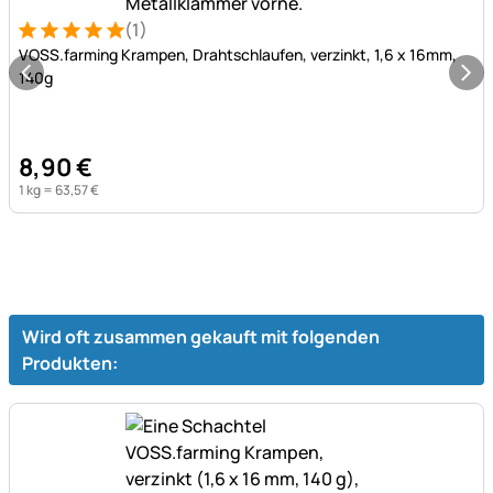
(1)
Bewertung: 5 von 5 (1 Bewertungen)
1 Bewertung
VOSS.farming Krampen, Drahtschlaufen, verzinkt, 1,6 x 16mm,
140g
8
,
90
€
1 kg =
63
,
57
€
Wird oft zusammen gekauft mit folgenden
Produkten: