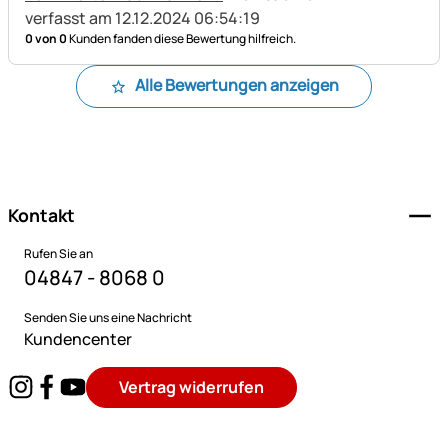
verfasst am 12.12.2024 06:54:19
0 von 0
Kunden fanden diese Bewertung hilfreich.
Alle Bewertungen anzeigen
Fußzeile
Kontakt
Rufen Sie an
04847 - 8068 0
Senden Sie uns eine Nachricht
Kundencenter
Vertrag widerrufen