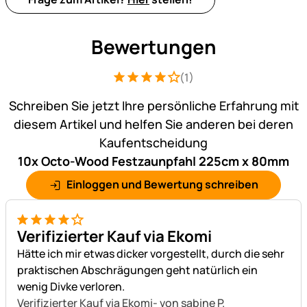
Bewertungen
(1)
Bewertung: 4 von 5 (1 Bewertungen)
1 Bewertung
Schreiben Sie jetzt Ihre persönliche Erfahrung mit
diesem Artikel und helfen Sie anderen bei deren
Kaufentscheidung
10x Octo-Wood Festzaunpfahl 225cm x 80mm
Einloggen und Bewertung schreiben
4 von 5
Verifizierter Kauf via Ekomi
Hätte ich mir etwas dicker vorgestellt, durch die sehr
praktischen Abschrägungen geht natürlich ein
wenig Divke verloren.
Verifizierter Kauf via Ekomi
- von sabine P.