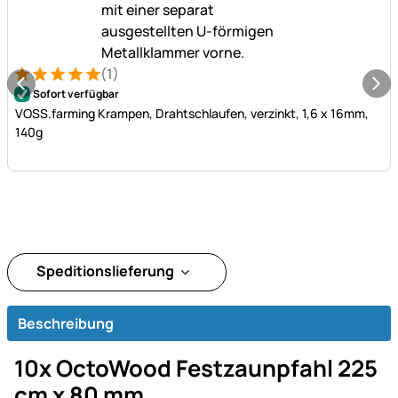
(1)
Bewertung: 5 von 5 (1 Bewertungen)
1 Bewertung
Sofort verfügbar
VOSS.farming Krampen, Drahtschlaufen, verzinkt, 1,6 x 16mm,
140g
Speditionslieferung
Beschreibung
10x OctoWood Festzaunpfahl 225
cm x 80 mm