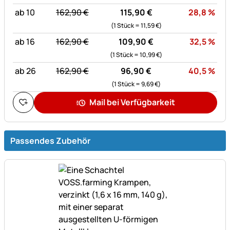
statt:
Rab
ab 10
162,
90
€
115,
90
€
28,8
%
(1 Stück =
11,
59
€
)
statt:
Rab
ab 16
162,
90
€
109,
90
€
32,5
%
(1 Stück =
10,
99
€
)
statt:
Rab
ab 26
162,
90
€
96,
90
€
40,5
%
(1 Stück =
9,
69
€
)
Mail bei Verfügbarkeit
Passendes Zubehör