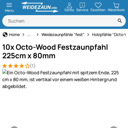
öffnen
Konto
Service
Favoriten
Warenkorb
Menu
Weidezaun
Home
...
Weidezaunpfähle "fest"
Holzpfähle "Octo-
10x Octo-Wood Festzaunpfahl
225cm x 80mm
(1)
Bewertung: 4 von 5 (1 Bewertungen)
1 Bewertung
Produktgalerie