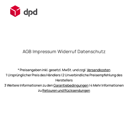
AGB
Impressum
Widerruf
Datenschutz
* Preisangaben inkl. gesetzl. MwSt. und zzgl.
Versandkosten
1 Ursprünglicher Preis des Händlers | 2 Unverbindliche Preisempfehlung des
Herstellers
3 Weitere Informationen zu den
Garantiebedingungen
| 4 Mehr Informationen
zu
Retouren und Rücksendungen