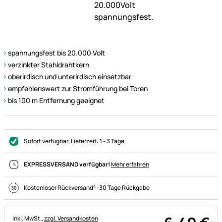
spannungsfest bis 20.000 Volt
verzinkter Stahldrahtkern
oberirdisch und unterirdisch einsetzbar
empfehlenswert zur Stromführung bei Toren
bis 100 m Entfernung geeignet
Sofort verfügbar
, Lieferzeit:
1 - 3 Tage
EXPRESSVERSAND verfügbar!
Mehr erfahren
4
Kostenloser Rückversand
-
30 Tage Rückgabe
Steuerhinweis:
inkl. MwSt.,
zzgl. Versandkosten