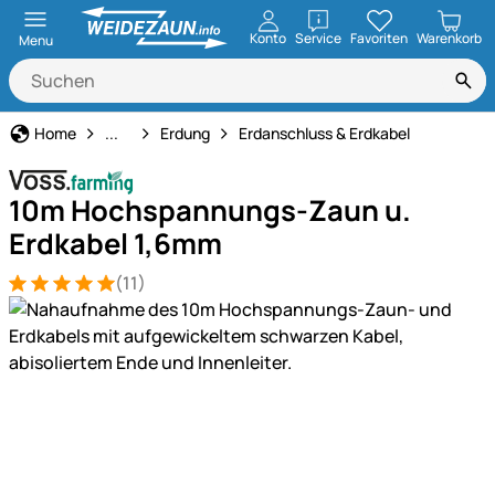
öffnen
Konto
Service
Favoriten
Warenkorb
Menu
Weidezaun
Home
...
Erdung
Erdanschluss & Erdkabel
10m Hochspannungs-Zaun u.
Erdkabel 1,6mm
(11)
Bewertung: 5 von 5 (11 Bewertungen)
11 Bewertungen
Produktgalerie