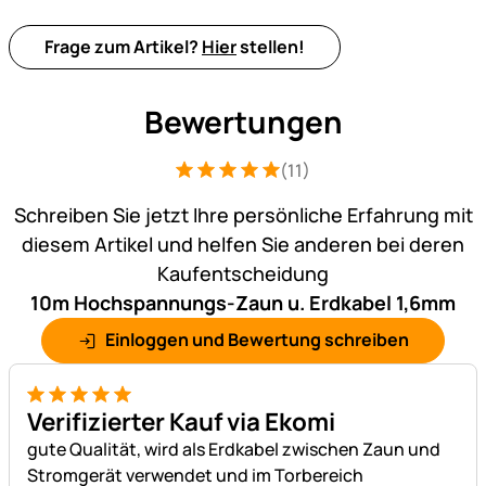
Frage zum Artikel?
Hier
stellen!
Bewertungen
(11)
Bewertung: 5 von 5 (11 Bewertungen)
11 Bewertungen
Schreiben Sie jetzt Ihre persönliche Erfahrung mit
diesem Artikel und helfen Sie anderen bei deren
Kaufentscheidung
10m Hochspannungs-Zaun u. Erdkabel 1,6mm
Einloggen und Bewertung schreiben
5 von 5
Verifizierter Kauf via Ekomi
gute Qualität, wird als Erdkabel zwischen Zaun und
Stromgerät verwendet und im Torbereich