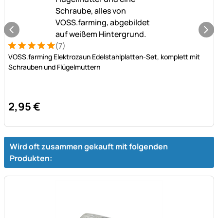
(7)
Bewertung: 5 von 5 (7 Bewertungen)
7 Bewertungen
VOSS.farming Elektrozaun Edelstahlplatten-Set, komplett mit
Schrauben und Flügelmuttern
2
,
95
€
Wird oft zusammen gekauft mit folgenden
Produkten: