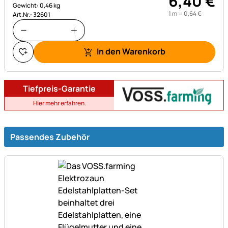
6
,
40
€
Gewicht: 0,46 kg
1 m =
0
,
64
€
Art.Nr.: 32601
In den Warenkorb
Tiefpreis-Garantie
Hier mehr erfahren.
Passendes Zubehör