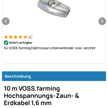
(8)
Bewertung: 5 von 5 (8 Bewertungen)
8 Bewertungen
Sofort verfügbar
5x VOSS.farming Elektrozaun Litzenverbinder, oval, verzinkt
Beschreibung
10 m VOSS.farming
Hochspannungs-Zaun- &
Erdkabel 1,6 mm