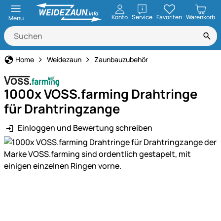
öffnen
Konto
Service
Favoriten
Warenkorb
Menu
Home
Weidezaun
Zaunbauzubehör
1000x VOSS.farming Drahtringe
für Drahtringzange
Einloggen und Bewertung schreiben
Produktgalerie