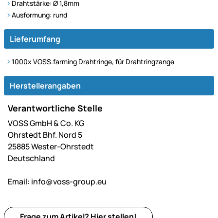
Drahtstärke: Ø 1,8mm
Ausformung: rund
Lieferumfang
1000x VOSS.farming Drahtringe, für Drahtringzange
Herstellerangaben
Verantwortliche Stelle
VOSS GmbH & Co. KG
Ohrstedt Bhf. Nord 5
25885 Wester-Ohrstedt
Deutschland
Email:
info@voss-group.eu
Frage zum Artikel?
Hier
stellen!