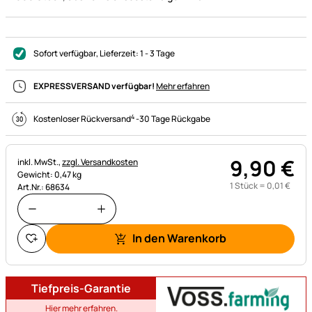
Sofort verfügbar
, Lieferzeit:
1 - 3 Tage
EXPRESSVERSAND verfügbar!
Mehr erfahren
4
Kostenloser Rückversand
-
30 Tage Rückgabe
9
,
90
€
Steuerhinweis:
inkl. MwSt.,
zzgl. Versandkosten
Gewicht: 0,47 kg
1 Stück =
0
,
01
€
Art.Nr.: 68634
In den Warenkorb
Tiefpreis-Garantie
Hier mehr erfahren.