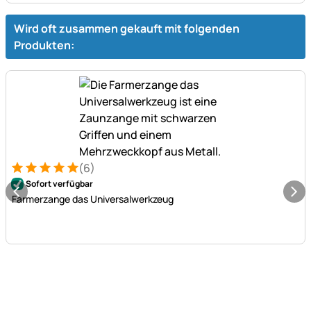
Wird oft zusammen gekauft mit folgenden
Produkten:
(6)
Bewertung: 5 von 5 (6 Bewertungen)
6 Bewertungen
Sofort verfügbar
Farmerzange das Universalwerkzeug