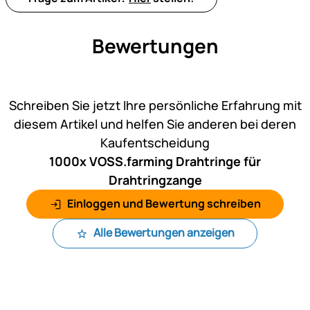
Bewertungen
Noch keine Bewertungen ab
Schreiben Sie jetzt Ihre persönliche Erfahrung mit
diesem Artikel und helfen Sie anderen bei deren
Kaufentscheidung
1000x VOSS.farming Drahtringe für
Drahtringzange
Einloggen und Bewertung schreiben
Alle Bewertungen anzeigen
Fußzeile