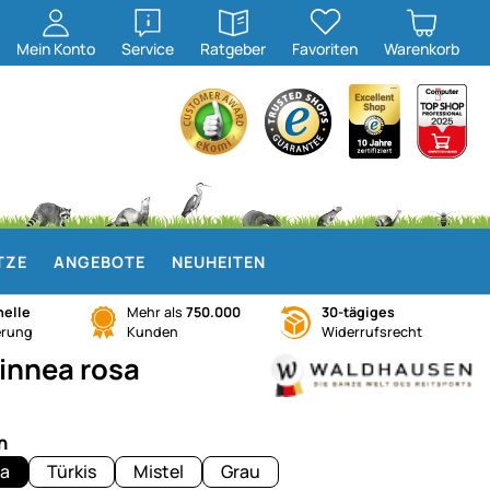
öffnen
öffnen
Mein
Konto
Service
Ratgeber
Favoriten
Warenkorb
TZE
ANGEBOTE
NEUHEITEN
elle
Mehr als
750.000
30-tägiges
erung
Kunden
Widerrufsrecht
linnea rosa
n
a
Türkis
Mistel
Grau