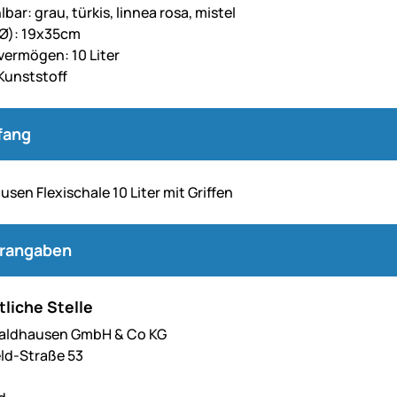
bar: grau, türkis, linnea rosa, mistel
Ø): 19x35cm
ermögen: 10 Liter
 Kunststoff
fang
sen Flexischale 10 Liter mit Griffen
erangaben
liche Stelle
Waldhausen GmbH & Co KG
ld-Straße 53