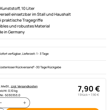
Kunststoff, 10 Liter
versell einsetzbar im Stall und Haushalt
i praktische Tragegriffe
xibles und robustes Material
e in Germany
Sofort verfügbar
, Lieferzeit:
1 - 3 Tage
4
Kostenloser Rückversand
-
30 Tage Rückgabe
7
,
90
€
uerhinweis:
l. MwSt.,
zzgl. Versandkosten
icht: 0,10 kg
1 Stück =
7
,
90
€
.Nr.: 5030353;0