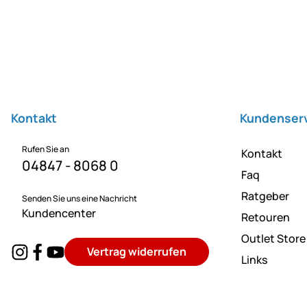
Fußzeile
Kontakt
Kundenser
Rufen Sie an
Kontakt
04847 - 8068 0
Faq
Ratgeber
Senden Sie uns eine Nachricht
Kundencenter
Retouren
Outlet Store
Vertrag widerrufen
Links