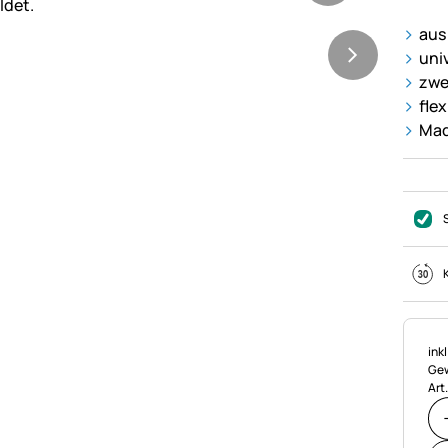
aus 
uni
zwe
fle
Mad
Ste
ink
Gew
Art