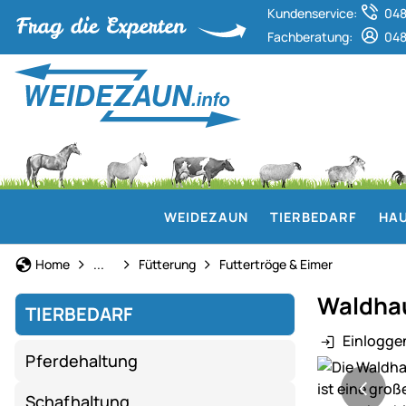
Kundenservice:
048
Fachberatung:
048
WEIDEZAUN
TIERBEDARF
HAU
Rinderhaltung
Home
...
Fütterung
Futtertröge & Eimer
Waldhaus
TIERBEDARF
Einlogge
Pferdehaltung
Produktgaler
Schafhaltung