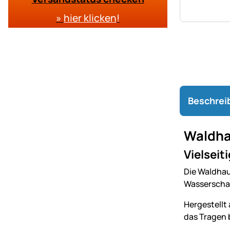
»
hier klicken
!
Beschrei
Waldhau
Vielseit
Die Waldhaus
Wasserschal
Hergestellt 
das Tragen b