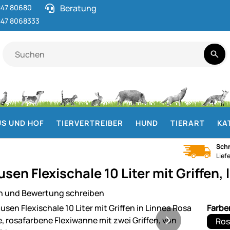
47 80680
Beratung
47 8068333
S UND HOF
TIERVERTREIBER
HUND
TIERART
KA
Schn
Lief
en Flexischale 10 Liter mit Griffen, 
n und Bewertung schreiben
ie
Farbe
Ros