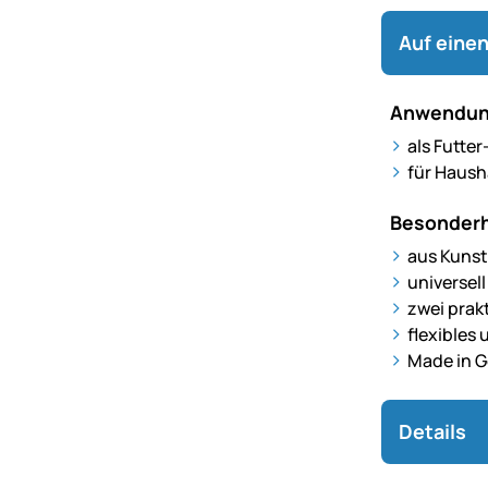
Auf einen
Anwendun
als Futter
für Haush
Besonderh
aus Kunst
universell
zwei prak
flexibles
Made in 
Details