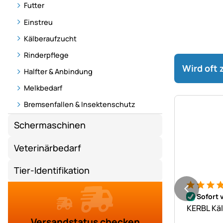
Futter
Einstreu
Kälberaufzucht
Rinderpflege
Wird oft
Halfter & Anbindung
Melkbedarf
Bremsenfallen & Insektenschutz
Schermaschinen
Veterinärbedarf
Tier-Identifikation
Bewertung
4 Bewert
Sofort 
KERBL Käl
Versandstatus checken