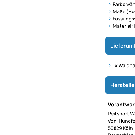
Farbe wähl
Maße (Hx
Fassungsv
Material:
Lieferum
1x Waldhau
Herstell
Verantwort
Reitsport 
Von-Hünefe
50829 Köln