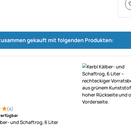
 zusammen gekauft mit folgenden Produkten:
(4)
: 5 von 5 (4 Bewertungen)
ungen
verfügbar
ber- und Schaftrog, 6 Liter