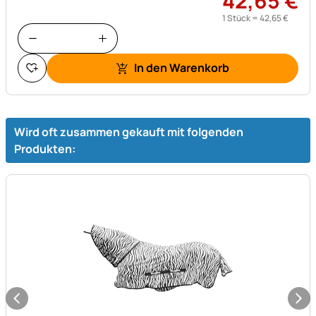
42
,
65
€
1 Stück =
42
,
65
€
In den Warenkorb
Wird oft zusammen gekauft mit folgenden
Produkten: