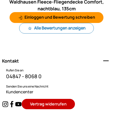
Waldhausen Fleece-Fliegendecke Comfort,
nachtblau, 135cm
Einloggen und Bewertung schreiben
Alle Bewertungen anzeigen
Fußzeile
Kontakt
Rufen Sie an
04847 - 8068 0
Senden Sie uns eine Nachricht
Kundencenter
Vertrag widerrufen