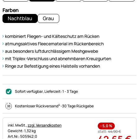
Farben
Nachtblau
Grau
kombiniert Fliegen- und Kälteschutz am Rücken
atmungsaktives Fleecematerial im Rückenbereich
aus besonders luftdurchlässigem Meshgewebe
mit Triplex-Verschluss und abnehmbaren Kreuzgurten
Ringe zur Befestigung eines Halsteils vorhanden
Sofort verfügbar
, Lieferzeit:
1 - 3 Tage
4
Kostenloser Rückversand
-
30 Tage Rückgabe
Steuerhinweis:
inkl. MwSt.,
zzgl. Versandkosten
-
5,0
%
Gewicht: 1,32 kg
statt:
44
,
90
€
Art.Nr.: 505942;0