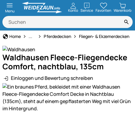
öffnen
Konto
Service
Favoriten
Warenkorb
Menu
Pferdehaltung
Home
...
Pferdedecken
Fliegen- & Ekzemerdecken
Waldhausen Fleece-Fliegendecke
Comfort, nachtblau, 135cm
Einloggen und Bewertung schreiben
Produktgalerie