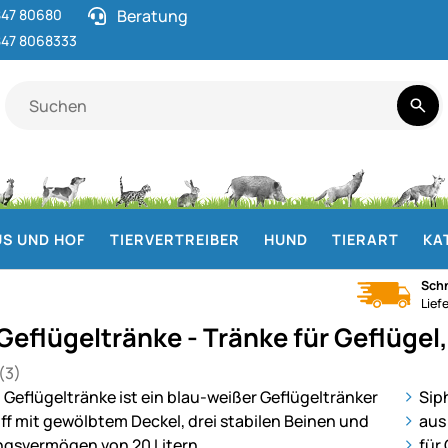
47 80680
Beratung
47 8068333
S UND HOF
TIERVERTREIBER
HUND
TIERART
KA
Schn
Lief
eflügeltränke - Tränke für Geflügel,
(3)
 von 5 (3 Bewertungen)
en
ie
Sip
aus
für