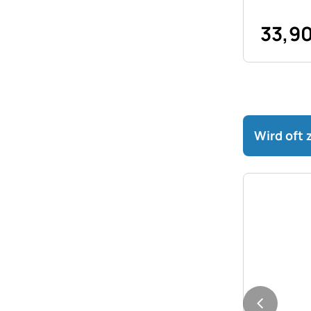
33
,
9
Wird oft