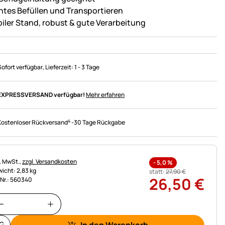
chtes Befüllen und Transportieren
biler Stand, robust & gute Verarbeitung
Sofort verfügbar
, Lieferzeit:
1 - 3 Tage
EXPRESSVERSAND verfügbar!
Mehr erfahren
4
Kostenloser Rückversand
-
30 Tage Rückgabe
uerhinweis:
l. MwSt.,
zzgl. Versandkosten
-
5,0
%
icht: 2,83 kg
statt:
27
,
90
€
26
,
50
€
.Nr.: 560340