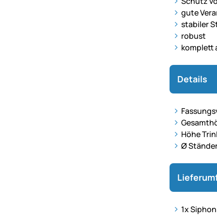
Schutz vo
gute Vera
stabiler 
robust
komplett 
Details
Fassungsv
Gesamthö
Höhe Trin
Ø Ständer
Lieferum
1x Siphon 