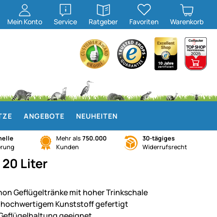
öffnen
öffnen
Mein
Konto
Service
Ratgeber
Favoriten
Warenkorb
TZE
ANGEBOTE
NEUHEITEN
elle
Mehr als
750.000
30-tägiges
erung
Kunden
Widerrufsrecht
 20 Liter
hon Geflügeltränke mit hoher Trinkschale
 hochwertigem Kunststoff gefertigt
 Geflügelhaltung geeignet