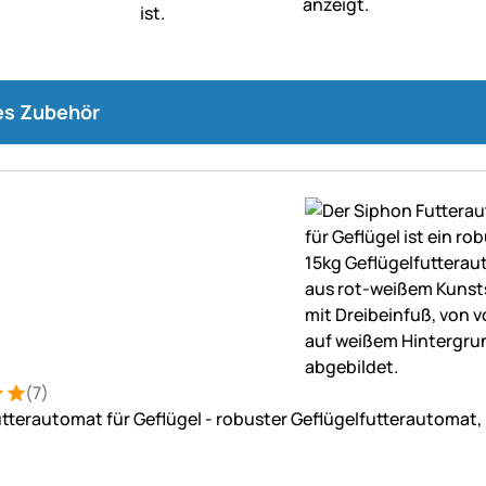
s Zubehör
(7)
: 5 von 5 (7 Bewertungen)
ungen
tterautomat für Geflügel - robuster Geflügelfutterautomat,