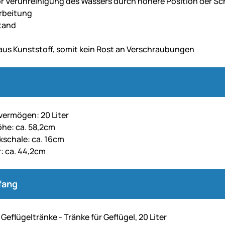
r Verunreinigung des Wassers durch höhere Position der Sc
rbeitung
Stand
aus Kunststoff, somit kein Rost an Verschraubungen
ermögen: 20 Liter
he: ca. 58,2cm
kschale: ca. 16cm
: ca. 44,2cm
fang
Geflügeltränke - Tränke für Geflügel, 20 Liter