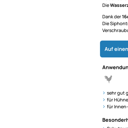
Die
Wasserz
Dank der
16
Die Siphont
Verschraub
Auf einen
Anwendun
sehr gut 
für Hühne
für Innen
Besonderh