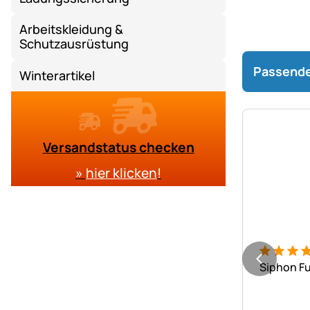
Arbeitskleidung &
Schutzausrüstung
Passende
Winterartikel
Versandstatus checken
»
hier klicken
!
Bewertung
7 Bewert
Siphon Fu