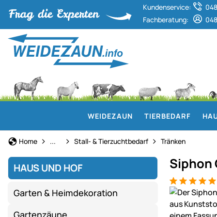
Kundenservice:
048
Fachberatung:
048
WEIDEZAUN
TIERBEDARF
HAU
Haus und Hof
Home
...
Stall- & Tierzuchtbedarf
Tränken
Siphon G
HAUS UND HOF
Bewertung: 5
3 Bewertung
Produktgaler
Garten & Heimdekoration
Gartenzäune