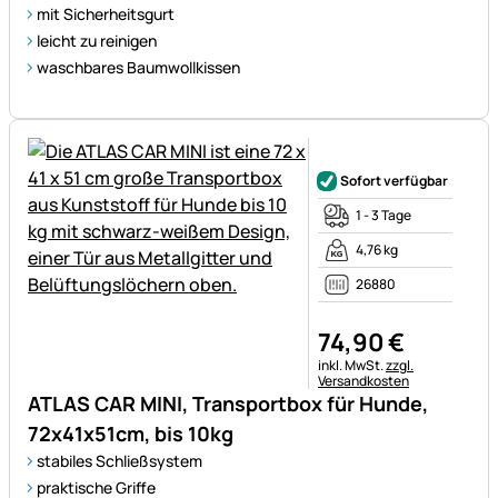
mit Sicherheitsgurt
leicht zu reinigen
waschbares Baumwollkissen
Noch keine Bewertungen ab
Sofort verfügbar
1 - 3 Tage
4,76 kg
26880
74
,
90
€
Steuerhinweis:
inkl. MwSt.
zzgl.
Versandkosten
ATLAS CAR MINI, Transportbox für Hunde,
72x41x51cm, bis 10kg
stabiles Schließsystem
praktische Griffe