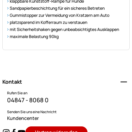
klappbare Kunststoff-Rampe für Hunde
Sandpapierbeschichtung für ein sicheres Betreten
Gummistopper zur Vermeidung von Kratzern am Auto
platzsparend im Kofferraum zu verstauen
mit Sicherheitshaken gegen unbeabsichtigtes Ausklappen
maximale Belastung 90kg
Fußzeile
Kontakt
Rufen Sie an
04847 - 8068 0
Senden Sie uns eine Nachricht
Kundencenter