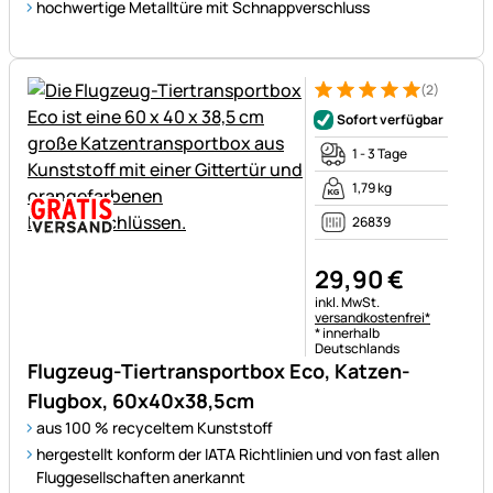
hochwertige Metalltüre mit Schnappverschluss
(2)
Bewertung: 5 von 5 (2 Bewer
2 Bewertungen
Sofort verfügbar
1 - 3 Tage
1,79 kg
26839
29
,
90
€
Steuerhinweis:
inkl. MwSt.
versandkostenfrei*
* innerhalb
Deutschlands
Flugzeug-Tiertransportbox Eco, Katzen-
Flugbox, 60x40x38,5cm
aus 100 % recyceltem Kunststoff
hergestellt konform der IATA Richtlinien und von fast allen
Fluggesellschaften anerkannt