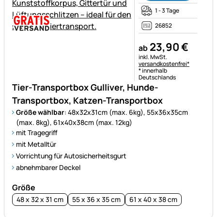
1 - 3 Tage
26852
23
,
90
€
ab
Steuerhinweis:
inkl. MwSt.
versandkostenfrei*
* innerhalb
Deutschlands
Tier-Transportbox Gulliver, Hunde-
Transportbox, Katzen-Transportbox
Größe wählbar
: 48x32x31cm (max. 6kg), 55x36x35cm
(max. 8kg), 61x40x38cm (max. 12kg)
mit Tragegriff
mit Metalltür
Vorrichtung für Autosicherheitsgurt
abnehmbarer Deckel
Größe
48 x 32 x 31 cm
55 x 36 x 35 cm
61 x 40 x 38 cm