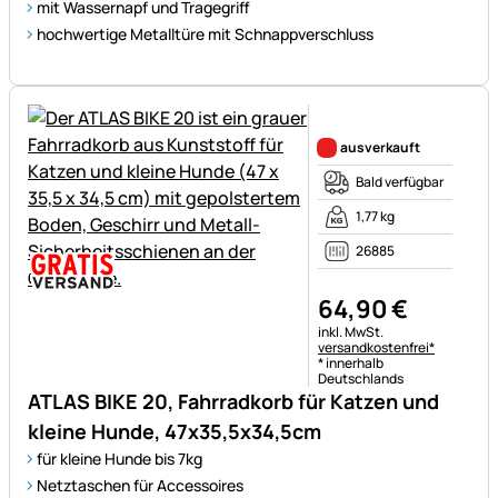
mit Wassernapf und Tragegriff
hochwertige Metalltüre mit Schnappverschluss
Noch keine Bewertungen ab
ausverkauft
Bald verfügbar
1,77 kg
26885
64
,
90
€
Steuerhinweis:
inkl. MwSt.
versandkostenfrei*
* innerhalb
Deutschlands
ATLAS BIKE 20, Fahrradkorb für Katzen und
kleine Hunde, 47x35,5x34,5cm
für kleine Hunde bis 7kg
Netztaschen für Accessoires