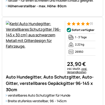
faltbar - für einen schnellen und mobilen Einsatz geeignet
Höhenverstellbar - max. Höhe: 80cm
(1)
Bewertung: 5 von 5 (1 Bewert
1 Bewertung
Sofort verfügbar
1 - 3 Tage
2,22 kg
26950
23
,
90
€
Steuerhinweis:
inkl. MwSt.
zzgl.
Versandkosten
Auto Hundegitter, Auto Schutzgitter, Auto-
Gitter, verstellbares Gepäckgitter 96-145 x
30cm
verstellbares Auto Schutzgitter für Hunde
Breite stufenlos verstellbar, 96 - 145cm