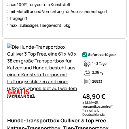
aus 100% recyceltem Kunststoff
mit Metalltür und Vorrichtung für Autosicherheitsgurt
Tragegriff
max. zulässiges Tiergewicht: 6kg
Noch keine Bewertungen ab
Sofort verfügbar
1 - 3 Tage
2,35 kg
26833
48
,
90
€
Steuerhinweis:
inkl. MwSt.
versandkostenfrei*
* innerhalb
Deutschlands
Hunde-Transportbox Gulliver 3 Top Free,
Katzen-Transportbox, Tier-Transportbox,