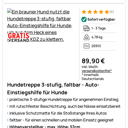
(4)
Bewertung: 5 von 5 (4 Bewer
4 Bewertungen
Sofort verfügbar
1 - 3 Tage
4,78 kg
26910
89
,
90
€
Steuerhinweis:
inkl. MwSt.
versandkostenfrei*
* innerhalb
Deutschlands
Hundetreppe 3-stufig, faltbar - Auto-
Einstiegshilfe für Hunde
praktische 3-stufige Hundetreppe für angenehmen Einstieg
mit rutschfester Beschichtung, auch bei Nässe einsatzbereit
inklusive Schutzmatte für die Stoßstange Ihres Autos
faltbar - für einen schnellen und mobilen Einsatz geeignet
Höhenverstellbar - max. Höhe: 57cm