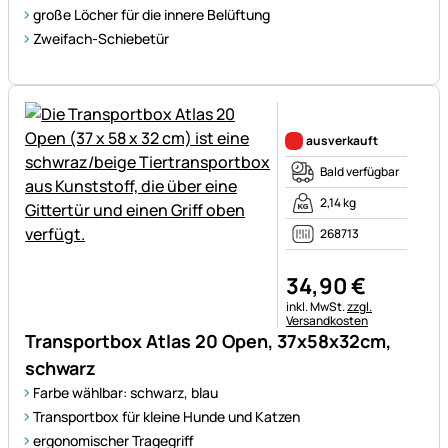
große Löcher für die innere Belüftung
Zweifach-Schiebetür
Noch keine Bewertungen ab
ausverkauft
Bald verfügbar
2,14 kg
268713
34
,
90
€
Steuerhinweis:
inkl. MwSt.
zzgl.
Versandkosten
Transportbox Atlas 20 Open, 37x58x32cm,
schwarz
Farbe wählbar: schwarz, blau
Transportbox für kleine Hunde und Katzen
ergonomischer Tragegriff