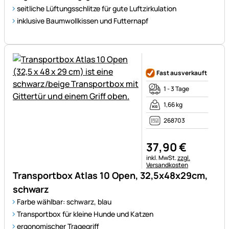
seitliche Lüftungsschlitze für gute Luftzirkulation
inklusive Baumwollkissen und Futternapf
Noch keine Bewertungen ab
Fast ausverkauft
1 - 3 Tage
1,66 kg
268703
37
,
90
€
Steuerhinweis:
inkl. MwSt.
zzgl.
Versandkosten
Transportbox Atlas 10 Open, 32,5x48x29cm,
schwarz
Farbe wählbar: schwarz, blau
Transportbox für kleine Hunde und Katzen
ergonomischer Tragegriff