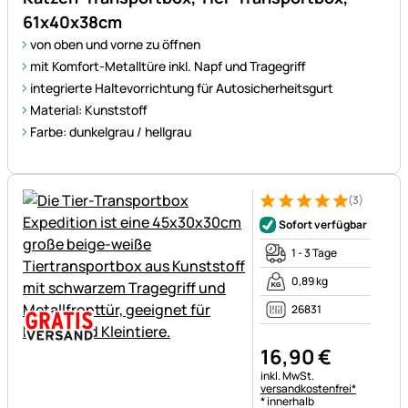
61x40x38cm
von oben und vorne zu öffnen
mit Komfort-Metalltüre inkl. Napf und Tragegriff
integrierte Haltevorrichtung für Autosicherheitsgurt
Material: Kunststoff
Farbe: dunkelgrau / hellgrau
(3)
Bewertung: 5 von 5 (3 Bewer
3 Bewertungen
Sofort verfügbar
1 - 3 Tage
0,89 kg
26831
16
,
90
€
Steuerhinweis:
inkl. MwSt.
versandkostenfrei*
* innerhalb