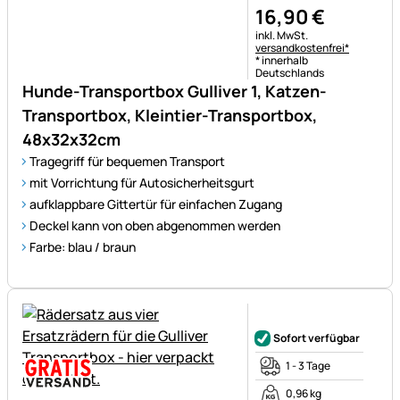
16
,
90
€
Steuerhinweis:
inkl. MwSt.
versandkostenfrei*
* innerhalb
Deutschlands
Hunde-Transportbox Gulliver 1, Katzen-
Transportbox, Kleintier-Transportbox,
48x32x32cm
Tragegriff für bequemen Transport
mit Vorrichtung für Autosicherheitsgurt
aufklappbare Gittertür für einfachen Zugang
Deckel kann von oben abgenommen werden
Farbe: blau / braun
Noch keine Bewertungen ab
Sofort verfügbar
1 - 3 Tage
0,96 kg