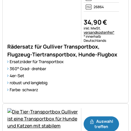
26864
34
,
90
€
Steuerhinweis:
inkl. MwSt.
versandkostenfrei*
* innerhalb
Deutschlands
Rädersatz für Gulliver Transportbox,
Flugzeug-Tiertransportbox, Hunde-Flugbox
Ersatzräder für Transportbox
360° Grad- drehbar
4er-Set
robust und langlebig
Farbe: schwarz
Noch keine Bewertungen ab
Auswahl
treffen