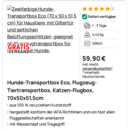
(1)
Bewertung: 5 von 5 (1 Bewert
1 Bewertung
Sofort verfügbar
1 - 3 Tage
4,42 kg
26840
59
,
90
€
Steuerhinweis:
inkl. MwSt.
versandkostenfrei*
* innerhalb
Deutschlands
Hunde-Transportbox Eco, Flugzeug-
Tiertransportbox, Katzen-Flugbox,
70x50x51,5cm
aus 100 % recyceltem Kunststoff
hergestellt konform der IATA Richtlinien und von fast allen
Fluggesellschaften anerkannt
mit Wassernapf und Tragegriff