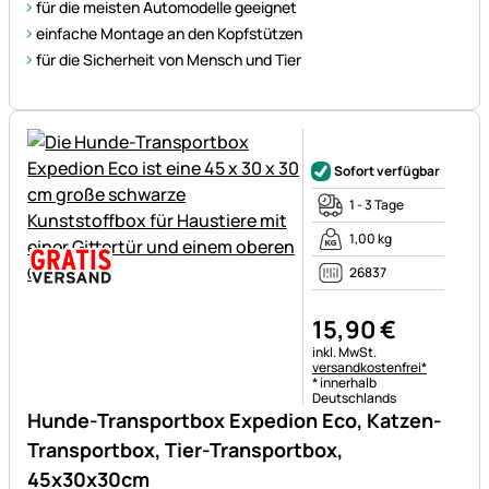
für die meisten Automodelle geeignet
einfache Montage an den Kopfstützen
für die Sicherheit von Mensch und Tier
Noch keine Bewertungen ab
Sofort verfügbar
1 - 3 Tage
1,00 kg
26837
15
,
90
€
Steuerhinweis:
inkl. MwSt.
versandkostenfrei*
* innerhalb
Deutschlands
Hunde-Transportbox Expedion Eco, Katzen-
Transportbox, Tier-Transportbox,
45x30x30cm