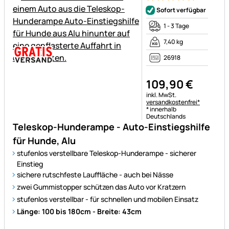
Bewertung: 5 von 5 (3 Bewer
3 Bewertungen
Sofort verfügbar
1 - 3 Tage
7,40 kg
26918
109
,
90
€
Steuerhinweis:
inkl. MwSt.
versandkostenfrei*
* innerhalb
Deutschlands
Teleskop-Hunderampe - Auto-Einstiegshilfe
für Hunde, Alu
stufenlos verstellbare Teleskop-Hunderampe - sicherer
Einstieg
sichere rutschfeste Lauffläche - auch bei Nässe
zwei Gummistopper schützen das Auto vor Kratzern
stufenlos verstellbar - für schnellen und mobilen Einsatz
Länge: 100 bis 180cm - Breite: 43cm