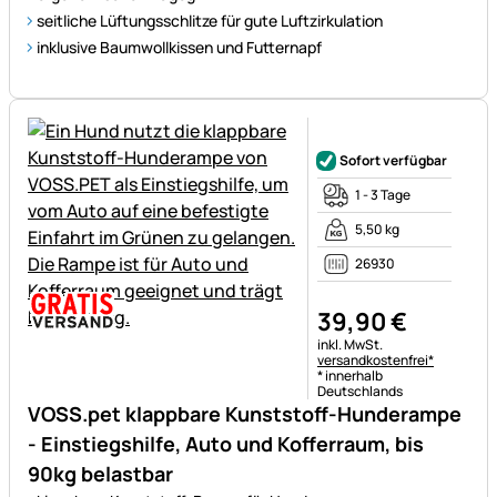
seitliche Lüftungsschlitze für gute Luftzirkulation
inklusive Baumwollkissen und Futternapf
Noch keine Bewertungen ab
Sofort verfügbar
1 - 3 Tage
5,50 kg
26930
39
,
90
€
Steuerhinweis:
inkl. MwSt.
versandkostenfrei*
* innerhalb
Deutschlands
VOSS.pet klappbare Kunststoff-Hunderampe
- Einstiegshilfe, Auto und Kofferraum, bis
90kg belastbar