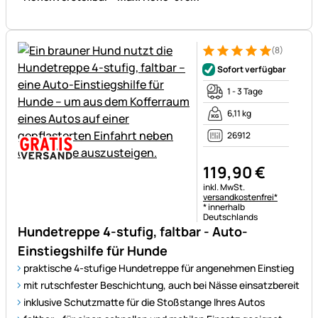
(8)
Bewertung: 5 von 5 (8 Bewer
8 Bewertungen
Sofort verfügbar
1 - 3 Tage
6,11 kg
26912
119
,
90
€
Steuerhinweis:
inkl. MwSt.
versandkostenfrei*
* innerhalb
Deutschlands
Hundetreppe 4-stufig, faltbar - Auto-
Einstiegshilfe für Hunde
praktische 4-stufige Hundetreppe für angenehmen Einstieg
mit rutschfester Beschichtung, auch bei Nässe einsatzbereit
inklusive Schutzmatte für die Stoßstange Ihres Autos