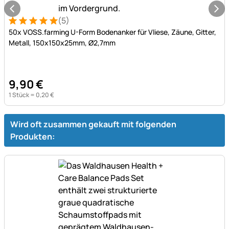
(5)
Bewertung: 5 von 5 (5 Bewertungen)
5 Bewertungen
50x VOSS.farming U-Form Bodenanker für Vliese, Zäune, Gitter,
Metall, 150x150x25mm, Ø2,7mm
9
,
90
€
1 Stück =
0
,
20
€
Wird oft zusammen gekauft mit folgenden
Produkten: