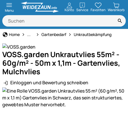
öffnen
Konto
Service
Favoriten
Warenkorb
Menu
Garten & Heimdekoration
Home
...
Gartenbedarf
Unkrautbekämpfung
VOSS.garden Unkrautvlies 55m² -
60g/m² - 50m x 1,1m - Gartenvlies,
Mulchvlies
Einloggen und Bewertung schreiben
Produktgalerie