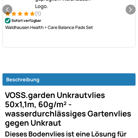
(1)
Bewertung: 5 von 5 (1 Bewertungen)
1 Bewertung
Sofort verfügbar
Waldhausen Health + Care Balance Pads Set
Beschreibung
VOSS.garden Unkrautvlies
50x1,1m, 60g/m² -
wasserdurchlässiges Gartenvlies
gegen Unkraut
Dieses Bodenvlies ist eine Lösung für