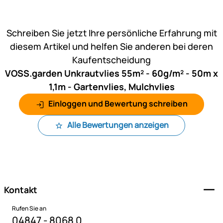
Noch keine Bewertungen ab
Schreiben Sie jetzt Ihre persönliche Erfahrung mit
diesem Artikel und helfen Sie anderen bei deren
Kaufentscheidung
VOSS.garden Unkrautvlies 55m² - 60g/m² - 50m x
1,1m - Gartenvlies, Mulchvlies
Einloggen und Bewertung schreiben
Alle Bewertungen anzeigen
Fußzeile
Kontakt
Rufen Sie an
04847 - 8068 0