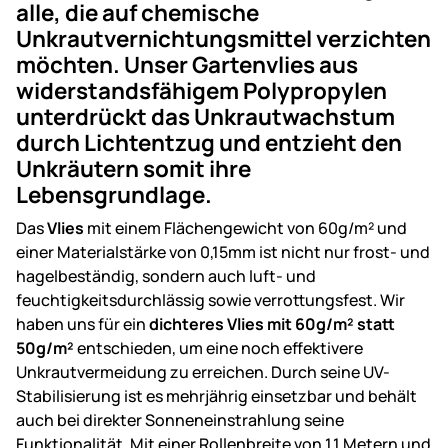
alle, die auf chemische
Unkrautvernichtungsmittel verzichten
möchten. Unser Gartenvlies aus
widerstandsfähigem Polypropylen
unterdrückt das Unkrautwachstum
durch Lichtentzug und entzieht den
Unkräutern somit ihre
Lebensgrundlage.
Das
Vlies
mit einem Flächengewicht von 60g/m² und
einer Materialstärke von 0,15mm ist nicht nur frost- und
hagelbeständig, sondern auch luft- und
feuchtigkeitsdurchlässig sowie verrottungsfest. Wir
haben uns für ein
dichteres Vlies mit 60g/m² statt
50g/m²
entschieden, um eine noch effektivere
Unkrautvermeidung zu erreichen. Durch seine UV-
Stabilisierung ist es mehrjährig einsetzbar und behält
auch bei direkter Sonneneinstrahlung seine
Funktionalität. Mit einer Rollenbreite von 1,1 Metern und