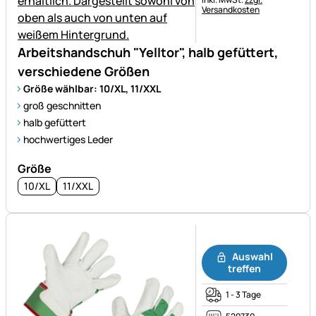
Versandkosten
Arbeitshandschuh "Yelltor", halb gefüttert,
verschiedene Größen
Größe wählbar: 10/XL, 11/XXL
groß geschnitten
halb gefüttert
hochwertiges Leder
Größe
10/XL
11/XXL
Noch keine Bewertungen ab
Auswahl
treffen
1 - 3 Tage