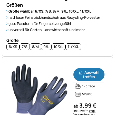
Größen
Größe wählbar 6/XS, 7/S, 8/M, 9/L, 10/XL, 11/XXL
nathloser Feinstrickhandschuh aus Recycling-Polyester
gute Passform für Fingerspitzengefühl
universell für Garten, Landwirtschaft und mehr
Größe
6/XS
7/S
8/M
9/L
10/XL
11/XXL
Noch keine Bewertungen ab
Auswahl
treffen
1 - 3 Tage
529710
3
,
99
€
ab
Steuerhinweis:
inkl. MwSt.
zzgl.
Versandkosten