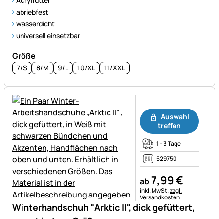
Acrylfutter
abriebfest
wasserdicht
universell einsetzbar
Größe
7/S
8/M
9/L
10/XL
11/XXL
Noch keine Bewertungen ab
Auswahl
treffen
1 - 3 Tage
529750
7
,
99
€
ab
Steuerhinweis:
inkl. MwSt.
zzgl.
Versandkosten
Winterhandschuh "Arktic II", dick gefüttert,