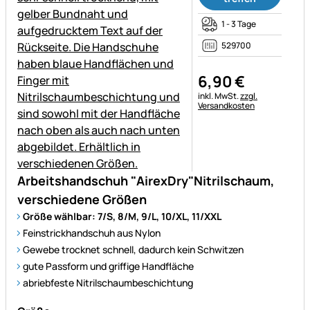
1 - 3 Tage
529700
6
,
90
€
Steuerhinweis:
inkl. MwSt.
zzgl.
Versandkosten
Arbeitshandschuh "AirexDry"Nitrilschaum,
verschiedene Größen
Größe wählbar: 7/S, 8/M, 9/L, 10/XL, 11/XXL
Feinstrickhandschuh aus Nylon
Gewebe trocknet schnell, dadurch kein Schwitzen
gute Passform und griffige Handfläche
abriebfeste Nitrilschaumbeschichtung