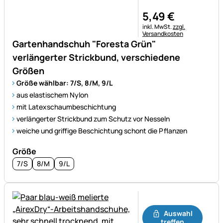
5
,
49
€
Steuerhinweis:
inkl. MwSt.
zzgl.
Versandkosten
Gartenhandschuh "Foresta Grün"
verlängerter Strickbund, verschiedene
Größen
Größe wählbar: 7/S, 8/M, 9/L
aus elastischem Nylon
mit Latexschaumbeschichtung
verlängerter Strickbund zum Schutz vor Nesseln
weiche und griffige Beschichtung schont die Pflanzen
Größe
7/S
8/M
9/L
Noch keine Bewertungen ab
Auswahl
treffen