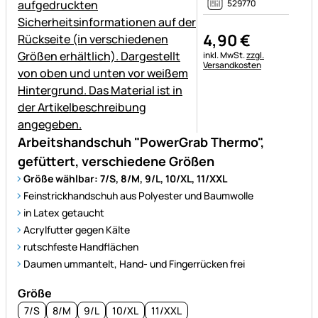
529770
4
,
90
€
Steuerhinweis:
inkl. MwSt.
zzgl.
Versandkosten
Arbeitshandschuh "PowerGrab Thermo",
gefüttert, verschiedene Größen
Größe wählbar: 7/S, 8/M, 9/L, 10/XL, 11/XXL
Feinstrickhandschuh aus Polyester und Baumwolle
in Latex getaucht
Acrylfutter gegen Kälte
rutschfeste Handflächen
Daumen ummantelt, Hand- und Fingerrücken frei
Größe
7/S
8/M
9/L
10/XL
11/XXL