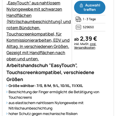
Auswahl
treffen
1 - 3 Tage
529650
2
,
39
€
ab
Steuerhinweis:
inkl. MwSt.
zzgl.
Versandkosten
Arbeitshandschuh "EasyTouch",
Touchscreenkompatibel, verschiedene
Größen
Größe wählbar: 7/S, 8/M, 9/L, 10/XL, 11/XXL
Beschichtung der Finger ermöglicht die Betätigung von
Touchscreens
aus elastischem nahtlosem Nylongewebe mit
Nitrilschaumbeschichtung
hoher Schutz gegen mechanische Risiken