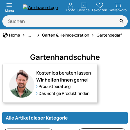
öffnen
Konto
Service
Favoriten
Warenkorb
Menu
Haus und Hof
Home
...
Garten & Heimdekoration
Gartenbedarf
Gartenhandschuhe
Kostenlos beraten lassen!
Wir helfen Ihnen gerne!
Produktberatung
Das richtige Produkt finden
Alle Artikel dieser Kategorie