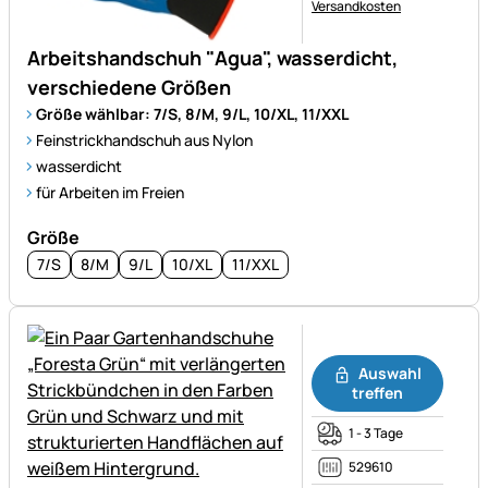
Versandkosten
Arbeitshandschuh "Agua", wasserdicht,
verschiedene Größen
Größe wählbar: 7/S, 8/M, 9/L, 10/XL, 11/XXL
Feinstrickhandschuh aus Nylon
wasserdicht
für Arbeiten im Freien
Größe
7/S
8/M
9/L
10/XL
11/XXL
Noch keine Bewertungen ab
Auswahl
treffen
1 - 3 Tage
529610