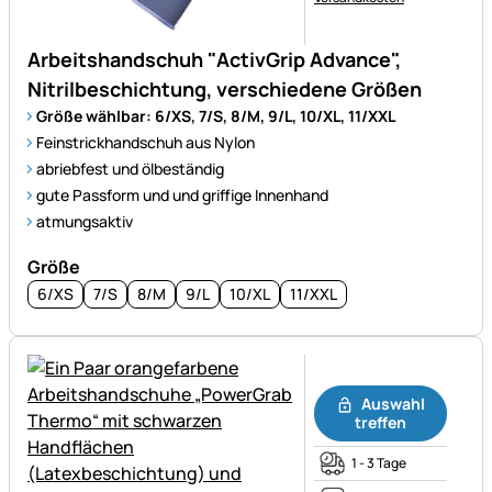
Arbeitshandschuh "ActivGrip Advance",
Nitrilbeschichtung, verschiedene Größen
Größe wählbar: 6/XS, 7/S, 8/M, 9/L, 10/XL, 11/XXL
Feinstrickhandschuh aus Nylon
abriebfest und ölbeständig
gute Passform und und griffige Innenhand
atmungsaktiv
Größe
6/XS
7/S
8/M
9/L
10/XL
11/XXL
Noch keine Bewertungen ab
Auswahl
treffen
1 - 3 Tage