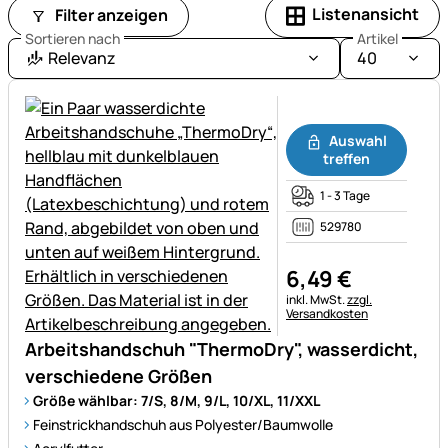
Listenansicht
Filter anzeigen
Sortieren nach
Artikel
Relevanz
40
Noch keine Bewertungen ab
Auswahl
treffen
1 - 3 Tage
529780
6
,
49
€
Steuerhinweis:
inkl. MwSt.
zzgl.
Versandkosten
Arbeitshandschuh "ThermoDry", wasserdicht,
verschiedene Größen
Größe wählbar: 7/S, 8/M, 9/L, 10/XL, 11/XXL
Feinstrickhandschuh aus Polyester/Baumwolle