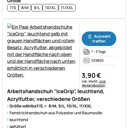
Größe
7/S
8/M
9/L
10/XL
11/XXL
Noch keine Bewertungen ab
Auswahl
treffen
1 - 3 Tage
529820
3
,
90
€
Steuerhinweis:
inkl. MwSt.
zzgl.
Versandkosten
Arbeitshandschuh "IceGrip", leuchtend,
Acrylfutter, verschiedene Größen
Größe wählba7/S, r: 8/M, 9/L, 10/XL, 11/XXL
Feinstrickhandschuh aus Polyester und Baumwolle
leuchtend
gefüttert