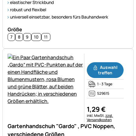
elastischer Strickbund
robust und flexibel
universell einsetzbar, besonders fürs Bauhandwerk
Größe
7
8
9
10
11
Noch keine Bewertungen ab
Auswahl
treffen
1 - 3 Tage
529615
1
,
29
€
Steuerhinweis:
inkl. MwSt.
zzgl.
Versandkosten
Gartenhandschuh "Gardo" , PVC Noppen,
verschiedene Größen