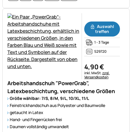
Noch keine Bewertungen ab
Auswahl
treffen
1 - 3 Tage
529720
4
,
90
€
Steuerhinweis:
inkl. MwSt.
zzgl.
Versandkosten
Arbeitshandschuh "PowerGrab",
Latexbeschichtung, verschiedene Größen
Größe wählbar: 7/S, 8/M, 9/L, 10/XL, 11/L
Feinstrickhandschuh aus Polyester und Baumwolle
getaucht in Latex
Hand- und Fingerrücken frei
Daumen vollständig umwandelt