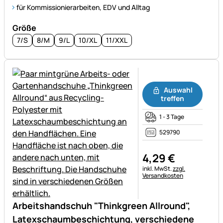
für Kommissionierarbeiten, EDV und Alltag
Größe
7/S
8/M
9/L
10/XL
11/XXL
Noch keine Bewertungen ab
Auswahl
treffen
1 - 3 Tage
529790
4
,
29
€
Steuerhinweis:
inkl. MwSt.
zzgl.
Versandkosten
Arbeitshandschuh "Thinkgreen Allround",
Latexschaumbeschichtung, verschiedene