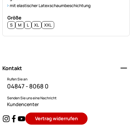
mit elastischer Latexschaumbeschichtung
Größe
S
M
L
XL
XXL
Fußzeile
Kontakt
Rufen Sie an
04847 - 8068 0
Senden Sie uns eine Nachricht
Kundencenter
Vertrag widerrufen