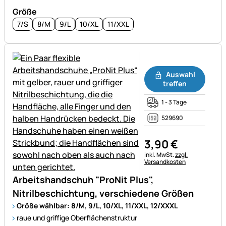
Größe
7/S
8/M
9/L
10/XL
11/XXL
Noch keine Bewertungen ab
Auswahl
treffen
1 - 3 Tage
529690
3
,
90
€
Steuerhinweis:
inkl. MwSt.
zzgl.
Versandkosten
Arbeitshandschuh "ProNit Plus",
Nitrilbeschichtung, verschiedene Größen
Größe wählbar: 8/M, 9/L, 10/XL, 11/XXL, 12/XXXL
raue und griffige Oberflächenstruktur