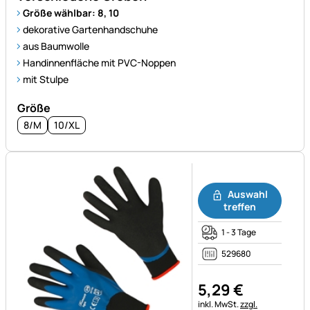
Größe wählbar: 8, 10
dekorative Gartenhandschuhe
aus Baumwolle
Handinnenfläche mit PVC-Noppen
mit Stulpe
Größe
8/M
10/XL
Noch keine Bewertungen ab
Auswahl
treffen
1 - 3 Tage
529680
5
,
29
€
Steuerhinweis:
inkl. MwSt.
zzgl.