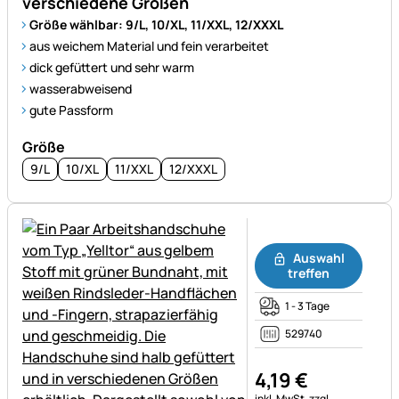
verschiedene Größen
Größe wählbar: 9/L, 10/XL, 11/XXL, 12/XXXL
aus weichem Material und fein verarbeitet
dick gefüttert und sehr warm
wasserabweisend
gute Passform
Größe
9/L
10/XL
11/XXL
12/XXXL
Noch keine Bewertungen ab
Auswahl
treffen
1 - 3 Tage
529740
4
,
19
€
Steuerhinweis:
inkl. MwSt.
zzgl.