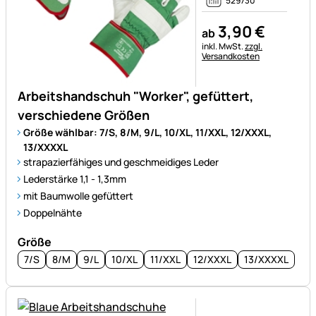
529730
3
,
90
€
ab
Steuerhinweis:
inkl. MwSt.
zzgl.
Versandkosten
Arbeitshandschuh "Worker", gefüttert,
verschiedene Größen
Größe wählbar: 7/S, 8/M, 9/L, 10/XL, 11/XXL, 12/XXXL,
13/XXXXL
strapazierfähiges und geschmeidiges Leder
Lederstärke 1,1 - 1,3mm
mit Baumwolle gefüttert
Doppelnähte
Größe
7/S
8/M
9/L
10/XL
11/XXL
12/XXXL
13/XXXXL
Noch keine Bewertungen ab