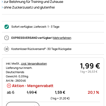
zur Belohnung für Training und Zuhause
ohne Zuckerzusatz und glutenfrei
Sofort verfügbar
, Lieferzeit:
1 - 3 Tage
EXPRESSVERSAND verfügbar!
Mehr erfahren
4
Kostenloser Rückversand
-
30 Tage Rückgabe
1
,
99
€
Steuerhinweis:
inkl. MwSt.,
zzgl. Versandkosten
Lieferung nur innerh.
1 kg =
26
,
53
€
Deutschlands
Gewicht: 0,09 kg
Art.Nr.: 260046
Aktion - Mengenrabatt
statt:
Rab
ab 6
1,
99
€
1,
59
€
20,1
%
(1 kg =
21,
20
€
)