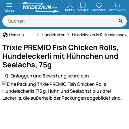
öffnen
Konto
Service
Favoriten
Warenkorb
Menu
Hund
Home
...
Hundefutter
Hundeleckerlis & Hundesnacks
Trixie PREMIO Fish Chicken Rolls,
Hundeleckerli mit Hühnchen und
Seelachs, 75g
Einloggen und Bewertung schreiben
Produktgalerie