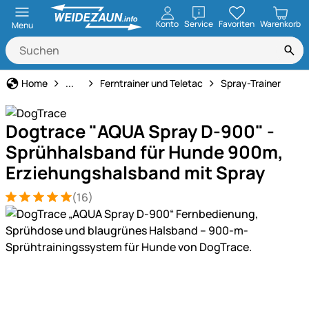
öffnen
Konto
Service
Favoriten
Warenkorb
Menu
Hundeerziehung & Ferntrainer
Home
...
Ferntrainer und Teletac
Spray-Trainer
Dogtrace "AQUA Spray D-900" -
Sprühhalsband für Hunde 900m,
Erziehungshalsband mit Spray
(16)
Bewertung: 5 von 5 (16 Bewertungen)
16 Bewertungen
Produktgalerie