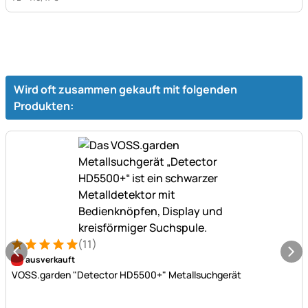
Wird oft zusammen gekauft mit folgenden
Produkten:
(11)
Bewertung: 5 von 5 (11 Bewertungen)
11 Bewertungen
ausverkauft
VOSS.garden "Detector HD5500+" Metallsuchgerät