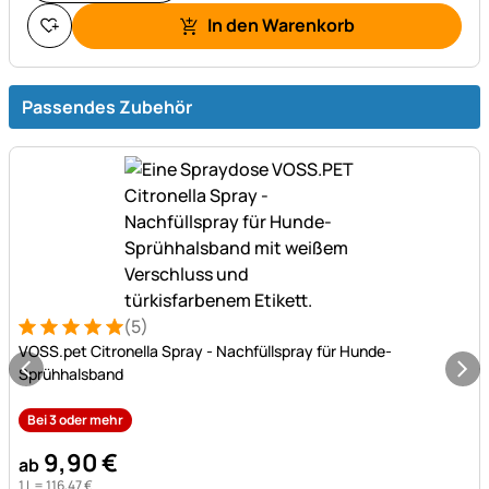
In den Warenkorb
Passendes Zubehör
(5)
Bewertung: 5 von 5 (5 Bewertungen)
5 Bewertungen
VOSS.pet Citronella Spray - Nachfüllspray für Hunde-
Sprühhalsband
Bei 3 oder mehr
9
,
90
€
ab
1 L =
116
,
47
€