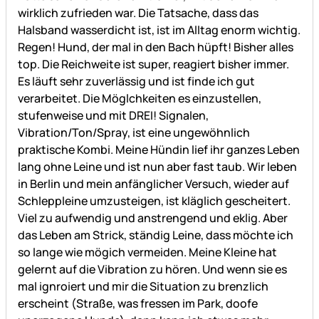
wirklich zufrieden war. Die Tatsache, dass das
Halsband wasserdicht ist, ist im Alltag enorm wichtig.
Regen! Hund, der mal in den Bach hüpft! Bisher alles
top. Die Reichweite ist super, reagiert bisher immer.
Es läuft sehr zuverlässig und ist finde ich gut
verarbeitet. Die Möglchkeiten es einzustellen,
stufenweise und mit DREI! Signalen,
Vibration/Ton/Spray, ist eine ungewöhnlich
praktische Kombi. Meine Hündin lief ihr ganzes Leben
lang ohne Leine und ist nun aber fast taub. Wir leben
in Berlin und mein anfänglicher Versuch, wieder auf
Schleppleine umzusteigen, ist kläglich gescheitert.
Viel zu aufwendig und anstrengend und eklig. Aber
das Leben am Strick, ständig Leine, dass möchte ich
so lange wie mögich vermeiden. Meine Kleine hat
gelernt auf die Vibration zu hören. Und wenn sie es
mal ignroiert und mir die Situation zu brenzlich
erscheint (Straße, was fressen im Park, doofe