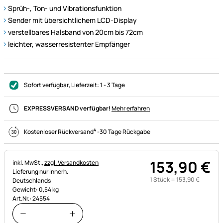
Sprüh-, Ton- und Vibrationsfunktion
Sender mit übersichtlichem LCD-Display
verstellbares Halsband von 20cm bis 72cm
leichter, wasserresistenter Empfänger
Sofort verfügbar
, Lieferzeit:
1 - 3 Tage
EXPRESSVERSAND verfügbar!
Mehr erfahren
4
Kostenloser Rückversand
-
30 Tage Rückgabe
153
,
90
€
Steuerhinweis:
inkl. MwSt.,
zzgl. Versandkosten
Lieferung nur innerh.
1 Stück =
153
,
90
€
Deutschlands
Gewicht: 0,54 kg
Art.Nr.: 24554