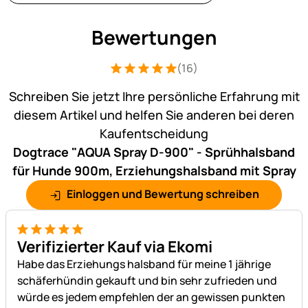
Bewertungen
(16)
Bewertung: 5 von 5 (16 Bewertungen)
16 Bewertungen
Schreiben Sie jetzt Ihre persönliche Erfahrung mit
diesem Artikel und helfen Sie anderen bei deren
Kaufentscheidung
Dogtrace "AQUA Spray D-900" - Sprühhalsband
für Hunde 900m, Erziehungshalsband mit Spray
Einloggen und Bewertung schreiben
5 von 5
Verifizierter Kauf via Ekomi
Habe das Erziehungs halsband für meine 1 jährige
schäferhündin gekauft und bin sehr zufrieden und
würde es jedem empfehlen der an gewissen punkten