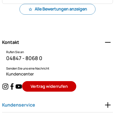
Alle Bewertungen anzeigen
Fußzeile
Kontakt
Rufen Sie an
04847 - 8068 0
Senden Sie uns eine Nachricht
Kundencenter
Vertrag widerrufen
Kundenservice