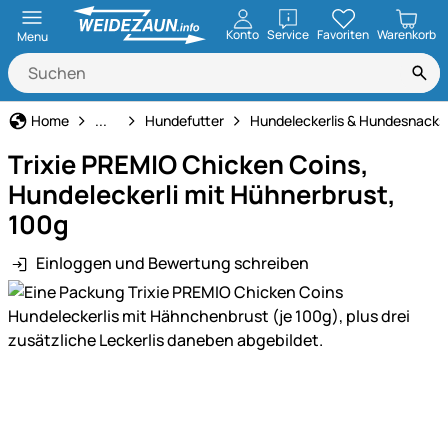
öffnen
Konto
Service
Favoriten
Warenkorb
Menu
Hund
Home
...
Hundefutter
Hundeleckerlis & Hundesnacks
Trixie PREMIO Chicken Coins,
Hundeleckerli mit Hühnerbrust,
100g
Einloggen und Bewertung schreiben
Produktgalerie