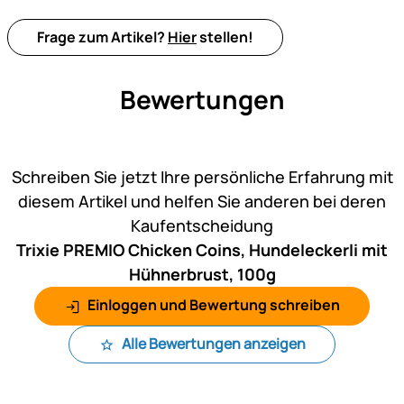
Frage zum Artikel?
Hier
stellen!
Bewertungen
Noch keine Bewertungen ab
Schreiben Sie jetzt Ihre persönliche Erfahrung mit
diesem Artikel und helfen Sie anderen bei deren
Kaufentscheidung
Trixie PREMIO Chicken Coins, Hundeleckerli mit
Hühnerbrust, 100g
Einloggen und Bewertung schreiben
Alle Bewertungen anzeigen
Fußzeile