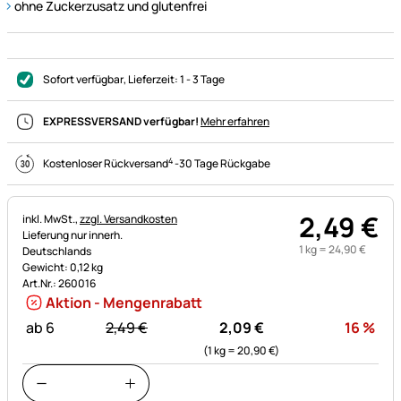
ohne Zuckerzusatz und glutenfrei
Sofort verfügbar
, Lieferzeit:
1 - 3 Tage
EXPRESSVERSAND verfügbar!
Mehr erfahren
4
Kostenloser Rückversand
-
30 Tage Rückgabe
2
,
49
€
Steuerhinweis:
inkl. MwSt.,
zzgl. Versandkosten
Lieferung nur innerh.
1 kg =
24
,
90
€
Deutschlands
Gewicht: 0,12 kg
Art.Nr.: 260016
Aktion - Mengenrabatt
statt:
Rab
ab 6
2,
49
€
2,
09
€
16
%
(1 kg =
20,
90
€
)