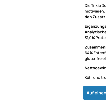
Die Trixie 
motivieren.
den Zusatz
Ergänzungs
Analytische
31,0% Prote
Zusammens
64% Entenfle
glutenfreie
Nettogewic
Kühl und tr
Auf einen