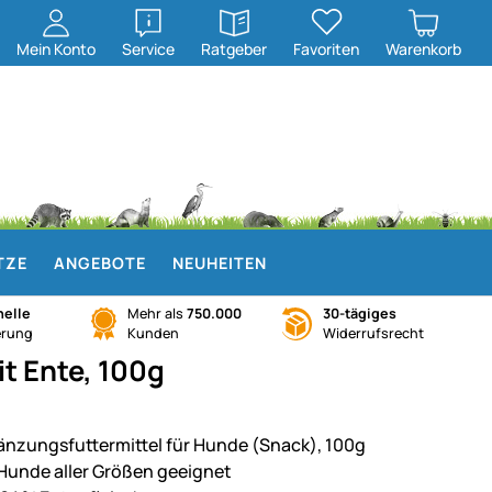
öffnen
öffnen
Mein
Konto
Service
Ratgeber
Favoriten
Warenkorb
TZE
ANGEBOTE
NEUHEITEN
elle
Mehr als
750.000
30-tägiges
erung
Kunden
Widerrufsrecht
it Ente, 100g
änzungsfuttermittel für Hunde (Snack), 100g
 Hunde aller Größen geeignet