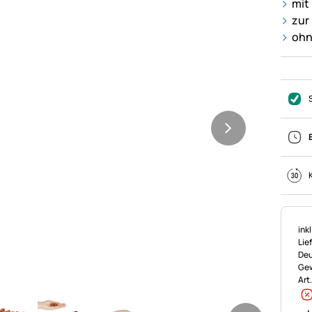
mit
zur
ohn
Ste
ink
Lie
Deu
Gew
Art