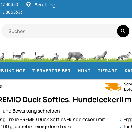
47 80680
Beratung
47 8068333
S UND HOF
TIERVERTREIBER
HUND
TIERART
KA
Schn
s
Lief
PREMIO Duck Softies, Hundeleckerli m
n und Bewertung schreiben
ie
Erg
für