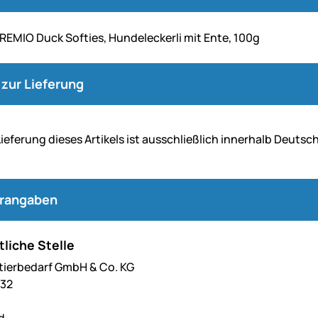
 PREMIO Duck Softies, Hundeleckerli mit Ente, 100g
zur Lieferung
Lie­fe­rung dieses Artikels ist aus­schließ­lich inner­halb Deuts
erangaben
liche Stelle
tierbedarf GmbH & Co. KG
 32