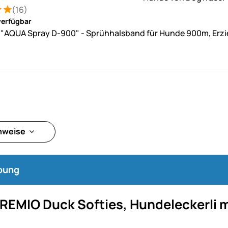
(16)
: 5 von 5 (16 Bewertungen)
tungen
verfügbar
 "AQUA Spray D-900" - Sprühhalsband für Hunde 900m, Erz
inweise
bung
PREMIO Duck Softies, Hundeleckerli m