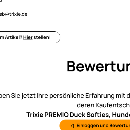
d
ieb@trixie.de
m Artikel?
Hier
stellen!
Bewertu
Noch k
ben Sie jetzt Ihre persönliche Erfahrung mit 
deren Kaufentsc
Trixie PREMIO Duck Softies, Hunde
Einloggen und Bewertu