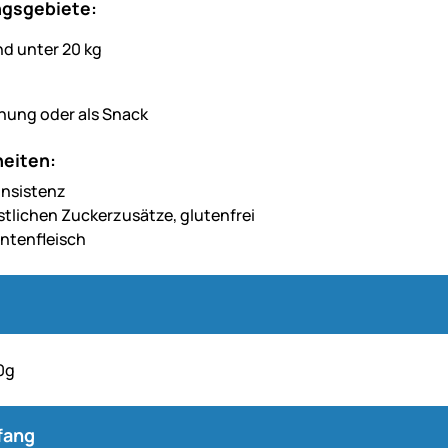
gsgebiete:
nung oder als Snack
eiten:
onsistenz
stlichen Zuckerzusätze, glutenfrei
ntenfleisch
00g
fang