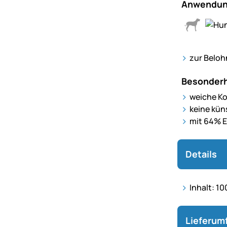
Anwendun
zur Beloh
Besonderh
weiche K
keine kün
mit 64% E
Details
Inhalt: 1
Lieferum