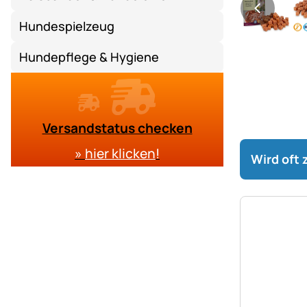
Hundespielzeug
Hundepflege & Hygiene
Versandstatus checken
»
hier klicken
!
Wird oft