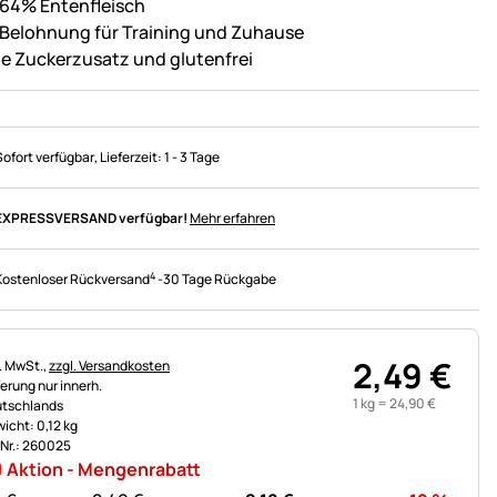
 64% Entenfleisch
 Belohnung für Training und Zuhause
e Zuckerzusatz und glutenfrei
Sofort verfügbar
, Lieferzeit:
1 - 3 Tage
EXPRESSVERSAND verfügbar!
Mehr erfahren
4
Kostenloser Rückversand
-
30 Tage Rückgabe
2
,
49
€
uerhinweis:
l. MwSt.,
zzgl. Versandkosten
ferung nur innerh.
1 kg =
24
,
90
€
tschlands
icht: 0,12 kg
.Nr.: 260025
Aktion - Mengenrabatt