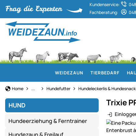
Kundenservice:
048
Fachberatung:
048
WEIDEZAUN
TIERBEDARF
HAU
Hund
Home
...
Hundefutter
Hundeleckerlis & Hundesnack
Trixie 
HUND
Einlogge
Hundeerziehung & Ferntrainer
Produktgaler
Hundezaun & Freilauf