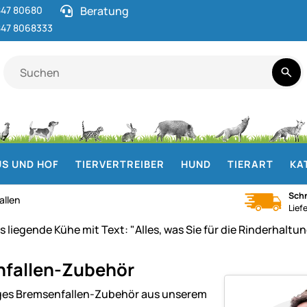
47 80680
Beratung
47 8068333
S UND HOF
TIERVERTREIBER
HUND
TIERART
KA
Schn
allen
Lief
fallen-Zubehör
es Bremsenfallen-Zubehör aus unserem