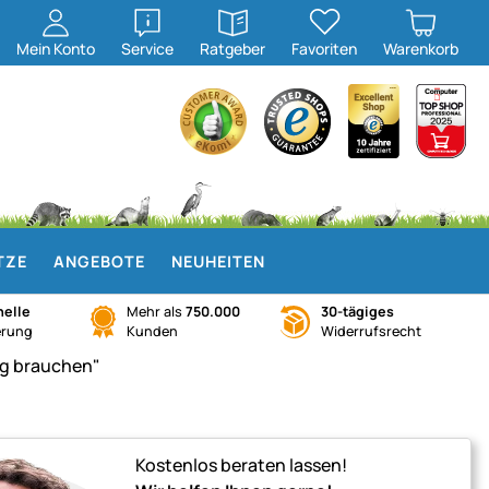
öffnen
öffnen
Mein
Konto
Service
Ratgeber
Favoriten
Warenkorb
TZE
ANGEBOTE
NEUHEITEN
elle
Mehr als
750.000
30-tägiges
erung
Kunden
Widerrufsrecht
Kostenlos beraten lassen!