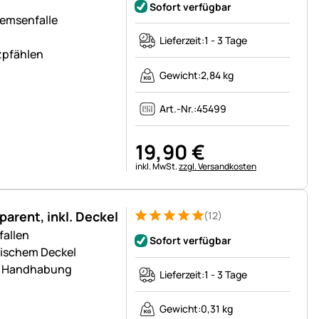
Sofort verfügbar
remsenfalle
Lieferzeit:
1 - 3 Tage
zpfählen
Gewicht:
2,84 kg
Art.-Nr.:
45499
19
,
90
€
Steuerhinweis:
inkl. MwSt.
zzgl. Versandkosten
arent, inkl. Deckel
(12)
Bewertung: 5 von 5 (12 Bewertungen)
12 Bewertungen
fallen
Sofort verfügbar
tischem Deckel
he Handhabung
Lieferzeit:
1 - 3 Tage
Gewicht:
0,31 kg