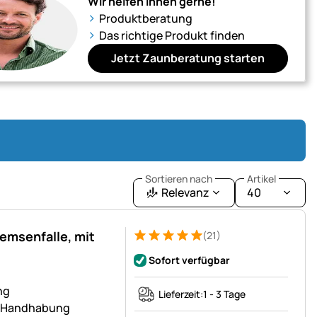
Wir helfen Ihnen gerne!
Produktberatung
Das richtige Produkt finden
Jetzt Zaunberatung starten
Sortieren nach
Artikel
Relevanz
40
emsenfalle, mit
(21)
Bewertung: 5 von 5 (21 Bewertungen)
21 Bewertungen
Sofort verfügbar
ng
Lieferzeit:
1 - 3 Tage
he Handhabung