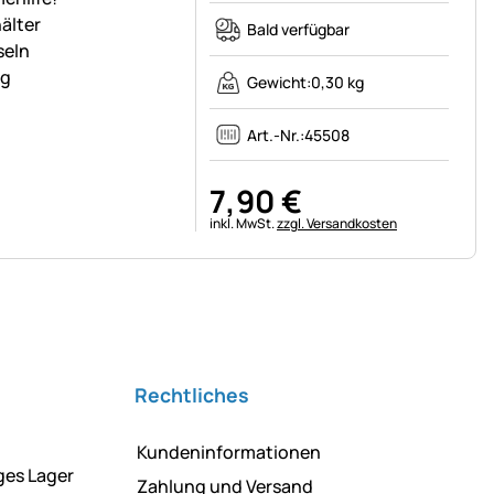
älter
Bald verfügbar
seln
ng
Gewicht:
0,30 kg
Art.-Nr.:
45508
7
,
90
€
Steuerhinweis:
inkl. MwSt.
zzgl. Versandkosten
Rechtliches
Kundeninformationen
ges Lager
Zahlung und Versand