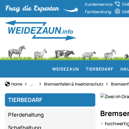
Kundenservice:
048
Fachberatung:
048
WEIDEZAUN
TIERBEDARF
HAU
Rinderhaltung
Home
...
Bremsenfallen & Insektenschutz
Bremsenf
TIERBEDARF
Alles
Bremsen
Pferdehaltung
für
eine
hochwertig
Schafhaltung
gesunde