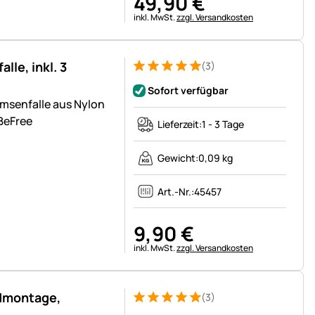
49
,
90
€
Steuerhinweis:
inkl. MwSt.
zzgl. Versandkosten
le, inkl. 3
(3)
Bewertung: 5 von 5 (3 Bewertungen)
3 Bewertungen
Sofort verfügbar
msenfalle aus Nylon
BeFree
Lieferzeit:
1 - 3 Tage
Gewicht:
0,09 kg
Art.-Nr.:
45457
9
,
90
€
Steuerhinweis:
inkl. MwSt.
zzgl. Versandkosten
ndmontage,
(3)
Bewertung: 5 von 5 (3 Bewertungen)
3 Bewertungen