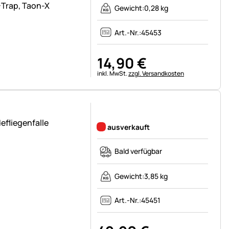
-Trap, Taon-X
Gewicht:
0,28 kg
Art.-Nr.:
45453
14
,
90
€
Steuerhinweis:
inkl. MwSt.
zzgl. Versandkosten
Noch keine Bewertungen abgegeben
defliegenfalle
ausverkauft
Bald verfügbar
Gewicht:
3,85 kg
Art.-Nr.:
45451