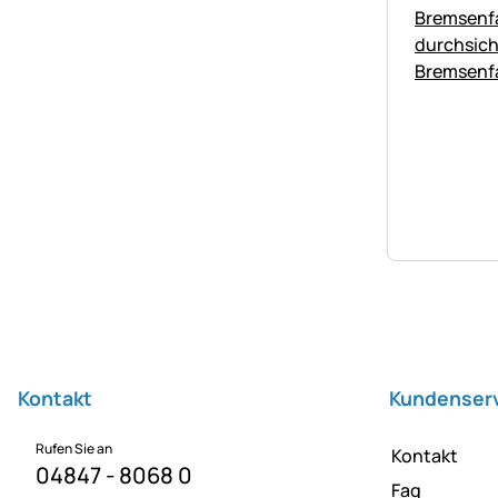
Fußzeile
Kontakt
Kundenser
Rufen Sie an
Kontakt
04847 - 8068 0
Faq