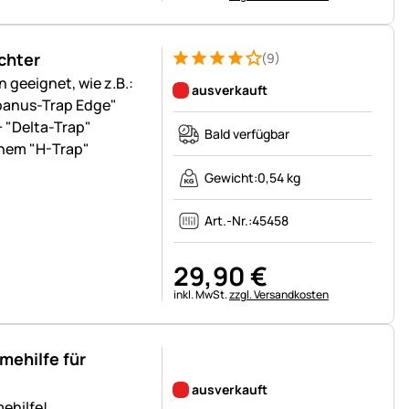
ichter
(9)
Bewertung: 4 von 5 (9 Bewertungen)
9 Bewertungen
 geeignet, wie z.B.:
ausverkauft
banus-Trap Edge"
 "Delta-Trap"
Bald verfügbar
chem "H-Trap"
Gewicht:
0,54 kg
Art.-Nr.:
45458
29
,
90
€
Steuerhinweis:
inkl. MwSt.
zzgl. Versandkosten
ehilfe für
Noch keine Bewertungen abgegeben
ausverkauft
ehilfe!