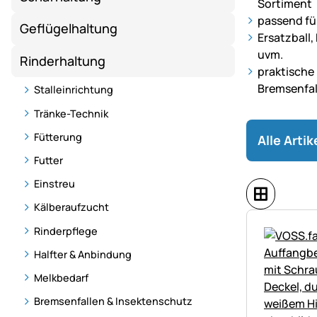
Sortiment
und
passend für
Geflügelhaltung
effiziente
Ersatzball
Rinderhaltun
uvm.
Rinderhaltung
–
praktische 
von
Bremsenfal
Stalleinrichtung
Futter
Tränke-Technik
bis
Zubehör.
Fütterung
Alle Arti
Futter
Einstreu
Kälberaufzucht
Rinderpflege
Halfter & Anbindung
Melkbedarf
Bremsenfallen & Insektenschutz