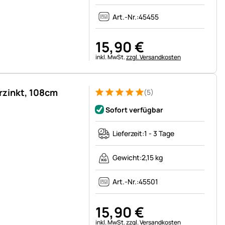
Art.-Nr.:
45455
15
,
90
€
Steuerhinweis:
inkl. MwSt.
zzgl. Versandkosten
erzinkt, 108cm
(5)
Bewertung: 5 von 5 (5 Bewertungen)
5 Bewertungen
Sofort verfügbar
Lieferzeit:
1 - 3 Tage
Gewicht:
2,15 kg
Art.-Nr.:
45501
15
,
90
€
Steuerhinweis:
inkl. MwSt.
zzgl. Versandkosten