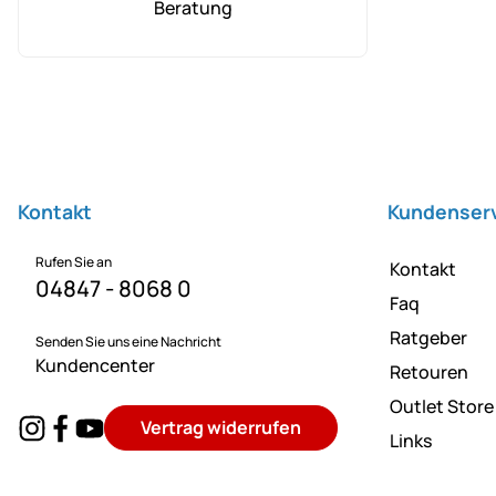
Beratung
Fußzeile
Kontakt
Kundenser
Rufen Sie an
Kontakt
04847 - 8068 0
Faq
Ratgeber
Senden Sie uns eine Nachricht
Kundencenter
Retouren
Outlet Store
Vertrag widerrufen
Links