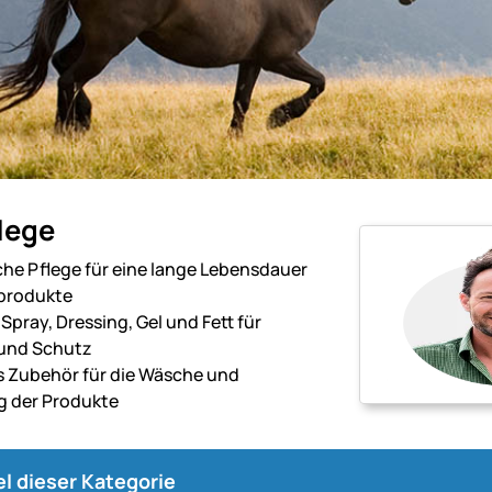
lege
he Pflege für eine lange Lebensdauer
rprodukte
 Spray, Dressing, Gel und Fett für
und Schutz
s Zubehör für die Wäsche und
 der Produkte
n.
kel dieser Kategorie