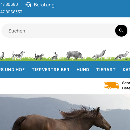
47 80680
Beratung
47 8068333
S UND HOF
TIERVERTREIBER
HUND
TIERART
KA
Schn
Lief