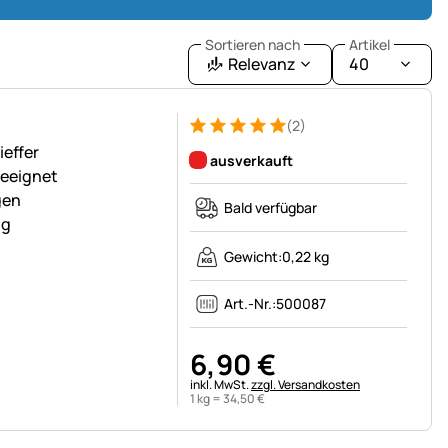
Sortieren nach
Artikel
Relevanz
40
g
(2)
Bewertung: 5 von 5 (2 Bewertungen)
2 Bewertungen
ieffer
ausverkauft
geeignet
gen
Bald verfügbar
ig
Gewicht:
0,22 kg
Art.-Nr.:
500087
6
,
90
€
Steuerhinweis:
inkl. MwSt.
zzgl. Versandkosten
1 kg =
34
,
50
€