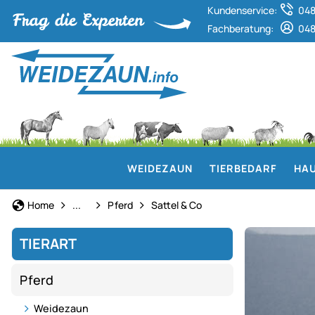
Kundenservice:
048
Fachberatung:
048
WEIDEZAUN
TIERBEDARF
HAU
Tierart
Home
...
Pferd
Sattel & Co
TIERART
Pferd
Weidezaun