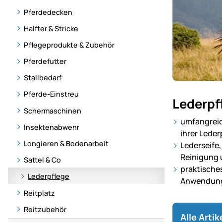
Pferdedecken
Halfter & Stricke
Pflegeprodukte & Zubehör
Pferdefutter
Stallbedarf
Unser
Pferde-Einstreu
Lederpf
Sortiment
Schermaschinen
für
umfangreic
Insektenabwehr
Pferde
ihrer Lede
–
Longieren & Bodenarbeit
Lederseife,
alles
Reinigung 
Sattel & Co
für
praktische
Lederpflege
Pflege,
Anwendung
Haltung
Reitplatz
und
Reitzubehör
Wohlbefinde
Alle Arti