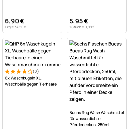
6
,
90
€
5
,
95
€
1 kg =
34
,
50
€
1 Stück =
0
,
99
€
(2)
Bewertung: 4 von 5 (2 Bewertungen)
2 Bewertungen
6x Waschkugeln XL,
Waschbälle gegen Tierhaare
Noch keine Bewertungen a
Bucas Rug Wash Waschmittel
für wasserdichte
Pferdedecken, 250ml