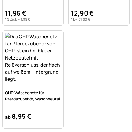
11
,
95
€
12
,
90
€
1 Stück =
1
,
99
€
1 L =
51
,
60
€
Noch keine Bewertungen abgegeben
QHP Wäschenetz für
Pferdezubehör, Waschbeutel
8
,
95
€
ab