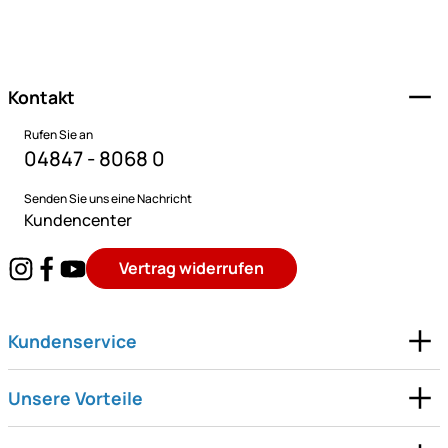
Fußzeile
Kontakt
Rufen Sie an
04847 - 8068 0
Senden Sie uns eine Nachricht
Kundencenter
Vertrag widerrufen
Kundenservice
Unsere Vorteile