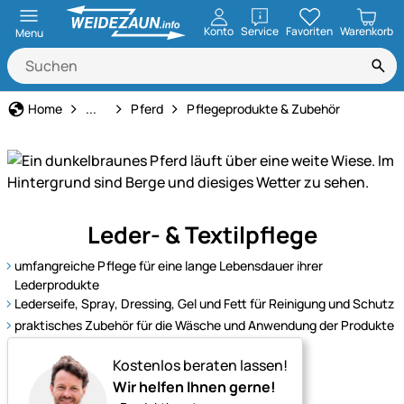
öffnen
Konto
Service
Favoriten
Warenkorb
Menu
Tierart
Home
...
Pferd
Pflegeprodukte & Zubehör
Unser
Leder- & Textilpflege
Sortiment
für
umfangreiche Pflege für eine lange Lebensdauer ihrer
Pferde
Lederprodukte
–
Lederseife, Spray, Dressing, Gel und Fett für Reinigung und Schutz
alles
praktisches Zubehör für die Wäsche und Anwendung der Produkte
für
Kostenlos beraten lassen!
Pflege,
Wir helfen Ihnen gerne!
Haltung