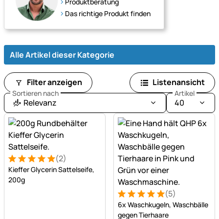
Produktberatung
und
Das richtige Produkt finden
Wohlbefinden.
Alle Artikel dieser Kategorie
Filter anzeigen
Listenansicht
Sortieren nach
Artikel
Relevanz
40
(2)
Bewertung: 5 von 5 (2 Bewertungen)
2 Bewertungen
Kieffer Glycerin Sattelseife,
200g
(5)
Bewertung: 5 von 5 (5 Bew
5 Bewertungen
6x Waschkugeln, Waschbälle
gegen Tierhaare