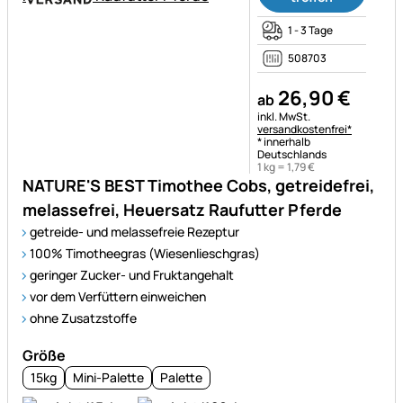
1 - 3 Tage
508703
26
,
90
€
ab
Steuerhinweis:
inkl. MwSt.
versandkostenfrei*
* innerhalb
Deutschlands
1 kg =
1
,
79
€
NATURE'S BEST Timothee Cobs, getreidefrei,
melassefrei, Heuersatz Raufutter Pferde
getreide- und melassefreie Rezeptur
100% Timotheegras (Wiesenlieschgras)
geringer Zucker- und Fruktangehalt
vor dem Verfüttern einweichen
ohne Zusatzstoffe
Größe
15kg
Mini-Palette
Palette