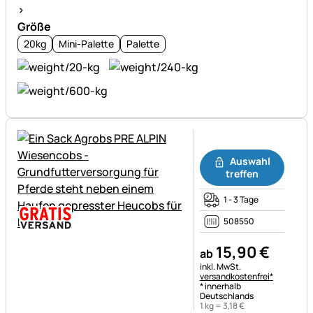
>
Größe
20kg
Mini-Palette
Palette
Noch keine Bewertungen ab
Auswahl
treffen
1 - 3 Tage
508550
15
,
90
€
ab
Steuerhinweis:
inkl. MwSt.
versandkostenfrei*
* innerhalb
Deutschlands
1 kg =
3
,
18
€