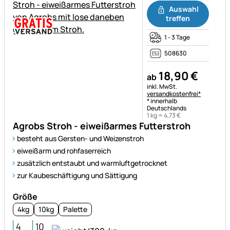
Auswahl
treffen
1 - 3 Tage
508630
18
,
90
€
ab
Steuerhinweis:
inkl. MwSt.
versandkostenfrei*
* innerhalb
Deutschlands
1 kg =
4
,
73
€
Agrobs Stroh - eiweißarmes Futterstroh
besteht aus Gersten- und Weizenstroh
eiweißarm und rohfaserreich
zusätzlich entstaubt und warmluftgetrocknet
zur Kaubeschäftigung und Sättigung
Größe
4kg
10kg
Palette