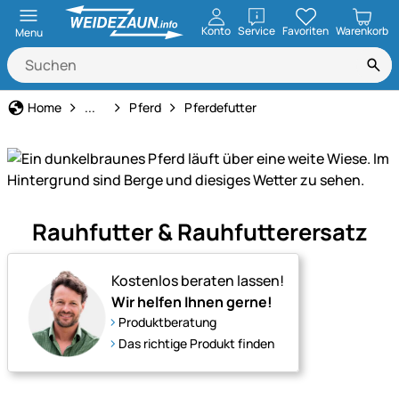
öffnen
Konto
Service
Favoriten
Warenkorb
Menu
Tierart
Home
...
Pferd
Pferdefutter
Unser
Rauhfutter & Rauhfutterersatz
Sortiment
für
Pferde
Kostenlos beraten lassen!
–
Wir helfen Ihnen gerne!
alles
Produktberatung
für
Das richtige Produkt finden
Pflege,
Haltung