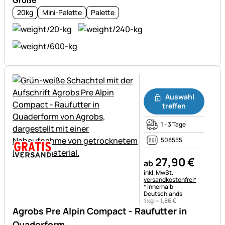
20kg
Mini-Palette
Palette
Noch keine Bewertungen ab
Auswahl
treffen
1 - 3 Tage
508555
27
,
90
€
ab
Steuerhinweis:
inkl. MwSt.
versandkostenfrei*
* innerhalb
Deutschlands
1 kg =
1
,
86
€
Agrobs Pre Alpin Compact - Raufutter in
Quaderform