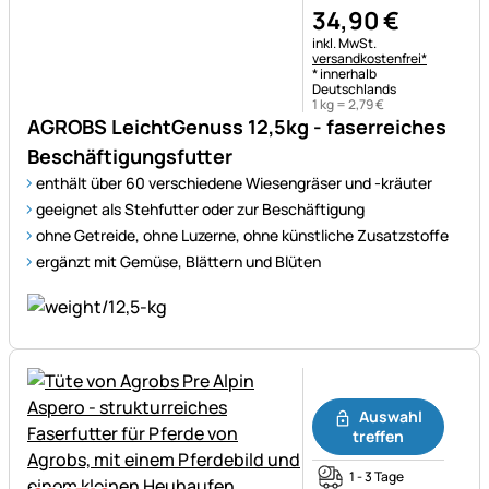
34
,
90
€
Steuerhinweis:
inkl. MwSt.
versandkostenfrei*
* innerhalb
Deutschlands
1 kg =
2
,
79
€
AGROBS LeichtGenuss 12,5kg - faserreiches
Beschäftigungsfutter
enthält über 60 verschiedene Wiesengräser und -kräuter
geeignet als Stehfutter oder zur Beschäftigung
ohne Getreide, ohne Luzerne, ohne künstliche Zusatzstoffe
ergänzt mit Gemüse, Blättern und Blüten
Noch keine Bewertungen ab
Auswahl
treffen
1 - 3 Tage