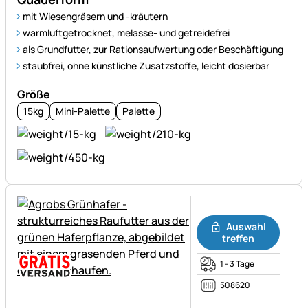
mit Wiesengräsern und -kräutern
warmluftgetrocknet, melasse- und getreidefrei
als Grundfutter, zur Rationsaufwertung oder Beschäftigung
staubfrei, ohne künstliche Zusatzstoffe, leicht dosierbar
Größe
15kg
Mini-Palette
Palette
Noch keine Bewertungen ab
Auswahl
treffen
1 - 3 Tage
508620