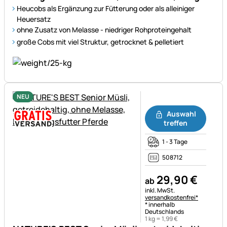
Heucobs als Ergänzung zur Fütterung oder als alleiniger
Heuersatz
ohne Zusatz von Melasse - niedriger Rohproteingehalt
große Cobs mit viel Struktur, getrocknet & pelletiert
NEU
Noch keine Bewertungen ab
Auswahl
treffen
1 - 3 Tage
508712
29
,
90
€
ab
Steuerhinweis:
inkl. MwSt.
versandkostenfrei*
* innerhalb
Deutschlands
1 kg =
1
,
99
€