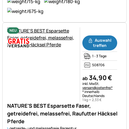
NEU
Noch keine Bewertungen ab
Auswahl
treffen
1 - 3 Tage
508706
34
,
90
€
ab
Steuerhinweis:
inkl. MwSt.
versandkostenfrei*
* innerhalb
Deutschlands
1 kg =
2
,
33
€
NATURE'S BEST Esparsette Faser,
getreidefrei, melassefrei, Raufutter Häcksel
Pferde
getreide- und melassefreie Rezeptur