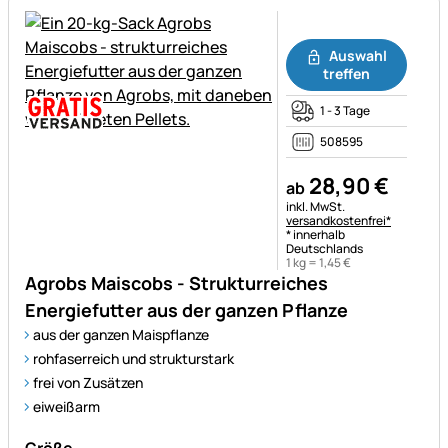
Noch keine Bewertungen ab
Auswahl
treffen
1 - 3 Tage
508595
28
,
90
€
ab
Steuerhinweis:
inkl. MwSt.
versandkostenfrei*
* innerhalb
Deutschlands
1 kg =
1
,
45
€
Agrobs Maiscobs - Strukturreiches
Energiefutter aus der ganzen Pflanze
aus der ganzen Maispflanze
rohfaserreich und strukturstark
frei von Zusätzen
eiweißarm
Größe