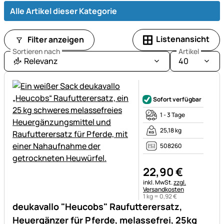
und
Alle Artikel dieser Kategorie
Wohlbefinden.
Listenansicht
Filter anzeigen
Sortieren nach
Artikel
Relevanz
40
Noch keine Bewertungen ab
Sofort verfügbar
1 - 3 Tage
25,18 kg
508260
22
,
90
€
Steuerhinweis:
inkl. MwSt.
zzgl.
Versandkosten
1 kg =
0
,
92
€
deukavallo "Heucobs" Raufutterersatz,
Heuergänzer für Pferde, melassefrei, 25kg