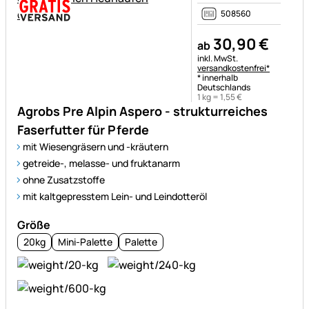
508560
30
,
90
€
ab
Steuerhinweis:
inkl. MwSt.
versandkostenfrei*
* innerhalb
Deutschlands
1 kg =
1
,
55
€
Agrobs Pre Alpin Aspero - strukturreiches
Faserfutter für Pferde
mit Wiesengräsern und -kräutern
getreide-, melasse- und fruktanarm
ohne Zusatzstoffe
mit kaltgepresstem Lein- und Leindotteröl
Größe
20kg
Mini-Palette
Palette