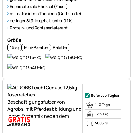
Esparsette als Häcksel (Faser)
mit natürlichen Tanninen (Gerbstoffe)
geringer Stärkegehalt unter 0,1%
Protein- und Rohfaserlieferant
Größe
15kg
Mini-Palette
Palette
Noch keine Bewertungen ab
Sofort verfügbar
1 - 3 Tage
12,50 kg
508628