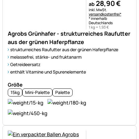
28
,
90
€
ab
Steuerhinweis:
inkl. MwSt.
versandkostenfrei*
* innerhalb
Deutschlands
1 kg =
1
,
93
€
Agrobs Grünhafer - strukturreiches Raufutter
aus der grünen Haferpflanze
strukturreiches Raufutter aus der grünen Haferpflanze
melassefrei, stärke- und fruktanarm
Getreideersatz
enthält Vitamine und Spurenelemente
Größe
15kg
Mini-Palette
Palette
Noch keine Bewertungen ab