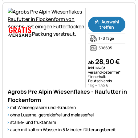
Noch keine Bewertungen ab
Auswahl
treffen
1 - 3 Tage
508605
28
,
90
€
ab
Steuerhinweis:
inkl. MwSt.
versandkostenfrei*
* innerhalb
Deutschlands
1 kg =
1
,
45
€
Agrobs Pre Alpin Wiesenflakes - Raufutter in
Flockenform
mit Wiesengräsern und -Kräutern
ohne Luzerne, getreidefrei und melassefrei
stärke- und fruktanarm
auch mit kaltem Wasser in 5 Minuten fütterungsbereit