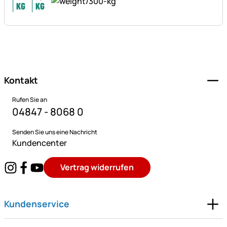
Fußzeile
Kontakt
Rufen Sie an
04847 - 8068 0
Senden Sie uns eine Nachricht
Kundencenter
Vertrag widerrufen
Kundenservice