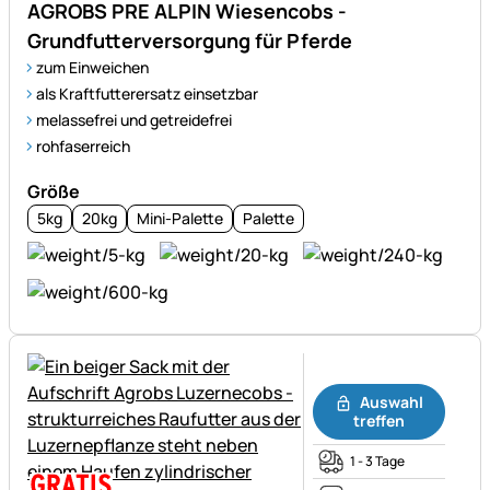
AGROBS PRE ALPIN Wiesencobs -
Grundfutterversorgung für Pferde
zum Einweichen
als Kraftfutterersatz einsetzbar
melassefrei und getreidefrei
rohfaserreich
Größe
5kg
20kg
Mini-Palette
Palette
Noch keine Bewertungen ab
Auswahl
treffen
1 - 3 Tage