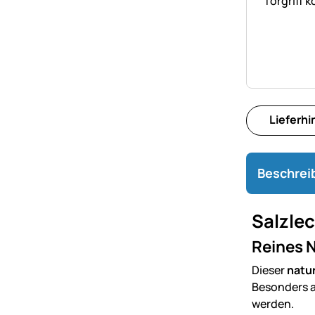
Torgriff 
Lieferh
Beschrei
Salzlec
Reines N
Dieser
natu
Besonders a
werden.