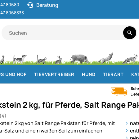
47 80680
Beratung
47 8068333
S UND HOF
TIERVERTREIBER
HUND
TIERART
KA
Schn
Lief
stein 2 kg, für Pferde, Salt Range Pa
(4)
 von 5 (4 Bewertungen)
en
ie
nat
ent
rei