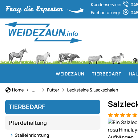
Kundenservice:
048
Fachberatung:
048
WEIDEZAUN
TIERBEDARF
HAU
Pferdehaltung
Home
...
Futter
Lecksteine & Leckschalen
Salzleck
TIERBEDARF
Bewertung: 5
4 Bewertung
Produktgaler
Pferdehaltung
Stalleinrichtung