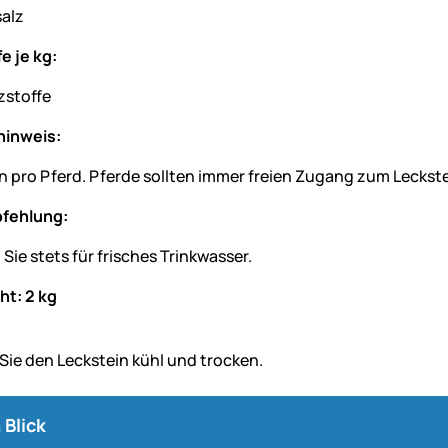
alz
e je kg:
zstoffe
hinweis:
in pro Pferd. Pferde sollten immer freien Zugang zum Leckst
fehlung:
 Sie stets für frisches Trinkwasser.
t: 2 kg
 Sie den Leckstein kühl und trocken.
 Blick