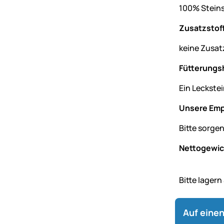
100% Steins
Zusatzstoff
keine Zusat
Fütterungs
Ein Leckste
Unsere Emp
Bitte sorgen
Nettogewich
Bitte lagern
Auf einen