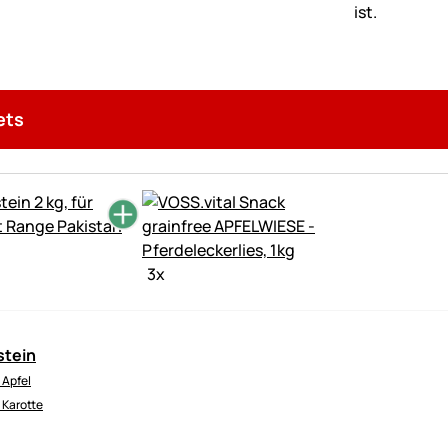
ets
3
x
stein
 Apfel
 Karotte