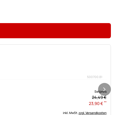
500700.B1
Setpreis
24,
49
€
**
23
,
90
€
inkl. MwSt.
zzgl. Versandkosten