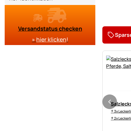
Versandstatus checken
Spars
»
hier klicken
!
Salzleck
+
3x Leckerli
+
2x Leckerli