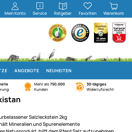
öffnen
öffnen
Mein
Konto
Service
Ratgeber
Favoriten
Warenkorb
TZE
ANGEBOTE
NEUHEITEN
elle
Mehr als
750.000
30-tägiges
erung
Kunden
Widerrufsrecht
kistan
urbelassener Salzleckstein 2kg
hält Mineralien und Spurenelemente
nes Naturprodukt, hilft dem Pferd Salz aufzunehmen