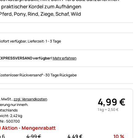
l. praktischer Kordel zum Aufhängen
Pferd, Pony, Rind, Ziege, Schaf, Wild
Sofort verfügbar
, Lieferzeit:
1 - 3 Tage
EXPRESSVERSAND verfügbar!
Mehr erfahren
4
Kostenloser Rückversand
-
30 Tage Rückgabe
4
,
99
€
uerhinweis:
l. MwSt.,
zzgl. Versandkosten
ferung nur innerh.
1 kg =
2
,
50
€
tschlands
icht: 2,42 kg
.Nr.: 500700
Aktion - Mengenrabatt
statt:
Rabat
 6
4,
99
€
4,
49
€
10
%