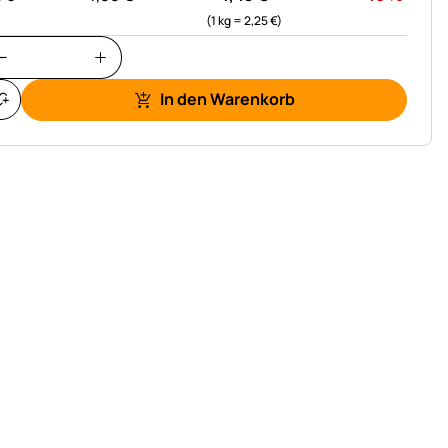
(1 kg =
2,
25
€
)
In den Warenkorb