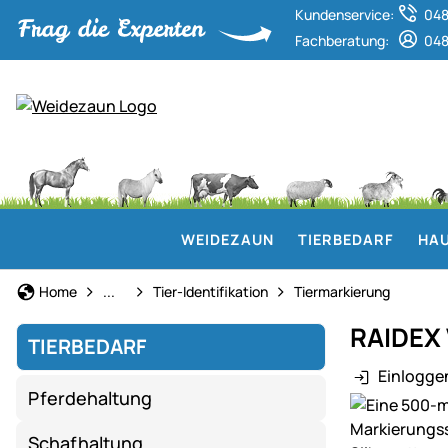
Kundenservice:
048
Fachberatung:
048
WEIDEZAUN
TIERBEDARF
HAU
Tierbedarf
Home
...
Tier-Identifikation
Tiermarkierung
RAIDEX 
TIERBEDARF
Einlogge
Pferdehaltung
Produktgaler
Schafhaltung