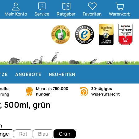
öffnen
öffnen
Mein
Konto
Service
Ratgeber
Favoriten
Warenkorb
TZE
ANGEBOTE
NEUHEITEN
elle
Mehr als
750.000
30-tägiges
erung
Kunden
Widerrufsrecht
, 500ml, grün
n
nge
Rot
Blau
Grün