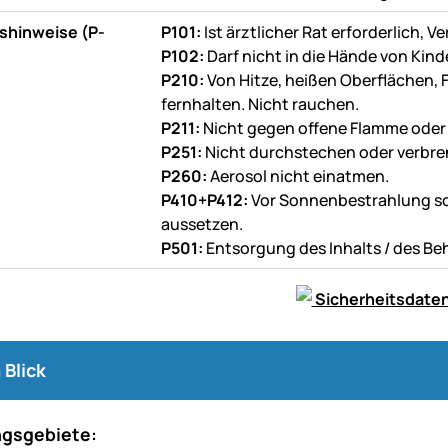
shinweise (P-
P101:
Ist ärztlicher Rat erforderlich,
P102:
Darf nicht in die Hände von Kin
P210:
Von Hitze, heißen Oberflächen,
fernhalten. Nicht rauchen.
P211:
Nicht gegen offene Flamme oder
P251:
Nicht durchstechen oder verbre
P260:
Aerosol nicht einatmen.
P410+P412:
Vor Sonnenbestrahlung sc
aussetzen.
P501:
Entsorgung des Inhalts / des Be
Sicherheitsdaten
 Blick
gsgebiete: