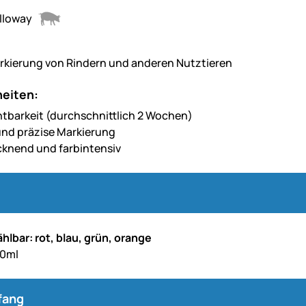
arkierung von Rindern und anderen Nutztieren
eiten:
htbarkeit (durchschnittlich 2 Wochen)
und präzise Markierung
cknend und farbintensiv
hlbar: rot, blau, grün, orange
00ml
fang