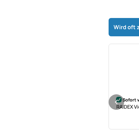
Wird oft
Noch kei
Sofort 
RAIDEX Vi