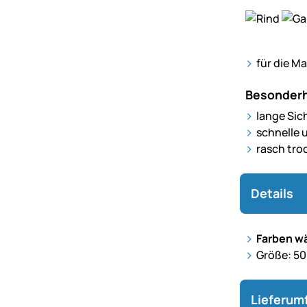
für die M
Besonderh
lange Sic
schnelle 
rasch tro
Details
Farben wä
Größe: 5
Lieferum