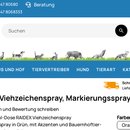
47 80680
Beratung
47 8068333
S UND HOF
TIERVERTREIBER
HUND
TIERART
KA
Schn
Lief
Viehzeichenspray, Markierungsspray
n und Bewertung schreiben
ie
Farbe
Ora