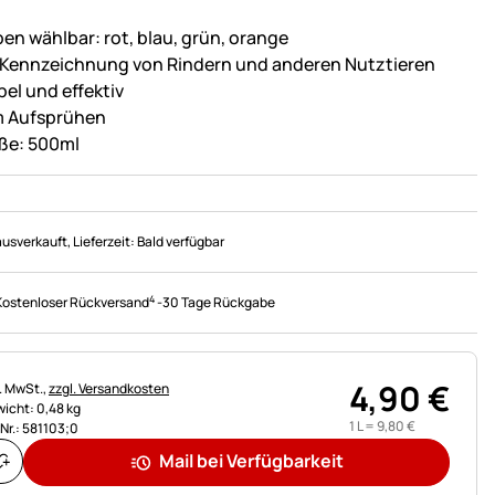
ben wählbar: rot, blau, grün, orange
 Kennzeichnung von Rindern und anderen Nutztieren
pel und effektiv
 Aufsprühen
ße: 500ml
ausverkauft
, Lieferzeit:
Bald verfügbar
4
Kostenloser Rückversand
-
30 Tage Rückgabe
4
,
90
€
uerhinweis:
l. MwSt.,
zzgl. Versandkosten
icht: 0,48 kg
1 L =
9
,
80
€
.Nr.: 581103;0
Mail bei Verfügbarkeit