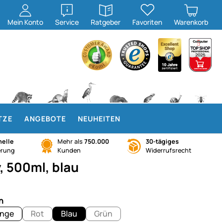
öffnen
öffnen
Mein
Konto
Service
Ratgeber
Favoriten
Warenkorb
TZE
ANGEBOTE
NEUHEITEN
elle
Mehr als
750.000
30-tägiges
erung
Kunden
Widerrufsrecht
, 500ml, blau
n
nge
Rot
Blau
Grün