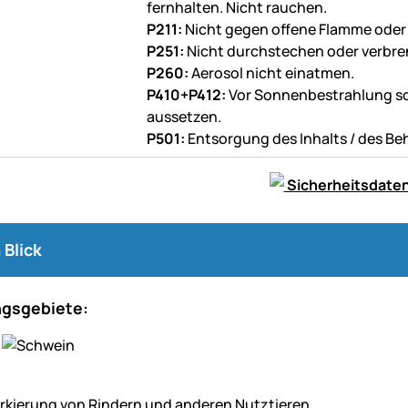
fernhalten. Nicht rauchen.
P211:
Nicht gegen offene Flamme oder
P251:
Nicht durchstechen oder verbre
P260:
Aerosol nicht einatmen.
P410+P412:
Vor Sonnenbestrahlung sc
aussetzen.
P501:
Entsorgung des Inhalts / des Be
Sicherheitsdaten
 Blick
gsgebiete:
arkierung von Rindern und anderen Nutztieren