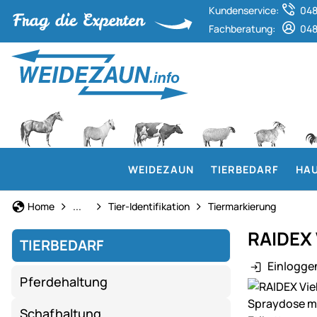
Kundenservice:
048
Fachberatung:
048
WEIDEZAUN
TIERBEDARF
HAU
Tierbedarf
Home
...
Tier-Identifikation
Tiermarkierung
RAIDEX 
TIERBEDARF
Einlogge
Pferdehaltung
Produktgaler
Schafhaltung