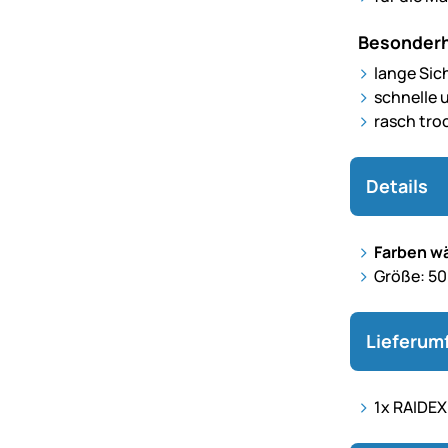
Besonderh
lange Sic
schnelle 
rasch tro
Details
Farben wä
Größe: 5
Lieferum
1x RAIDEX