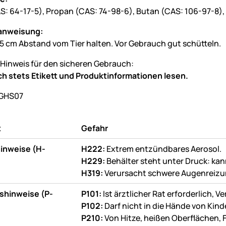
S: 64-17-5), Propan (CAS: 74-98-6), Butan (CAS: 106-97-8),
anweisung:
15 cm Abstand vom Tier halten. Vor Gebrauch gut schütteln.
 Hinweis für den sicheren Gebrauch:
h stets Etikett und Produktinformationen lesen.
t
Gefahr
inweise (H-
H222:
Extrem entzündbares Aerosol.
H229:
Behälter steht unter Druck: ka
H319:
Verursacht schwere Augenreizu
shinweise (P-
P101:
Ist ärztlicher Rat erforderlich,
P102:
Darf nicht in die Hände von Kin
P210:
Von Hitze, heißen Oberflächen,