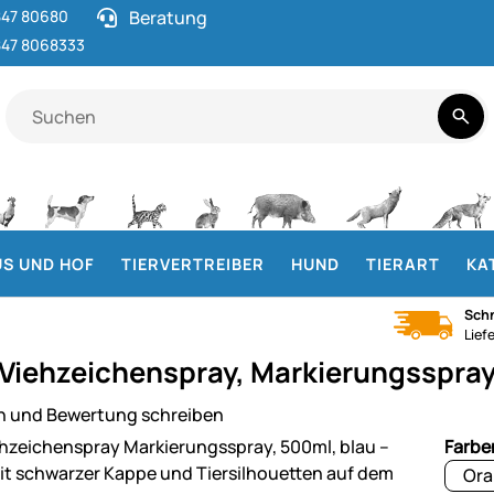
47 80680
Beratung
47 8068333
S UND HOF
TIERVERTREIBER
HUND
TIERART
KA
Schn
Lief
Viehzeichenspray, Markierungsspray
n und Bewertung schreiben
ie
Farbe
Ora