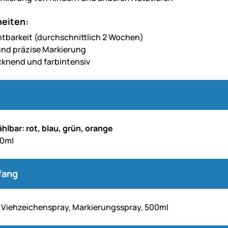
eiten:
htbarkeit (durchschnittlich 2 Wochen)
und präzise Markierung
cknend und farbintensiv
hlbar: rot, blau, grün, orange
00ml
fang
 Viehzeichenspray, Markierungsspray, 500ml