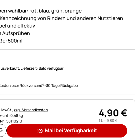
ben wählbar: rot, blau, grün, orange
 Kennzeichnung von Rindern und anderen Nutztieren
pel und effektiv
 Aufsprühen
ße: 500ml
ausverkauft
, Lieferzeit:
Bald verfügbar
4
Kostenloser Rückversand
-
30 Tage Rückgabe
4
,
90
€
uerhinweis:
l. MwSt.,
zzgl. Versandkosten
icht: 0,48 kg
1 L =
9
,
80
€
.Nr.: 581102;0
Mail bei Verfügbarkeit