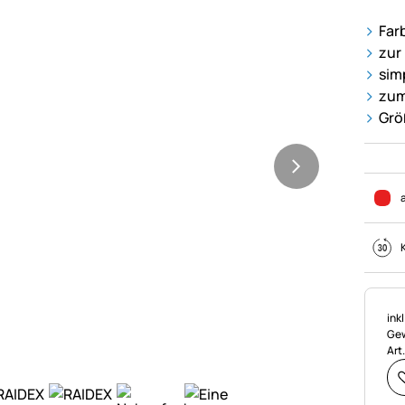
Far
zur
sim
zum
Grö
Ste
ink
Gew
Art