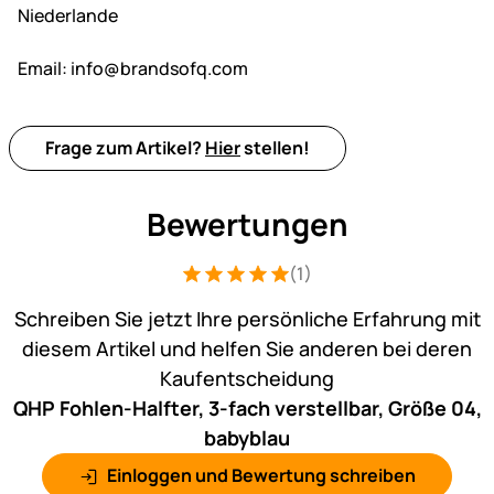
Niederlande
Email:
info@brandsofq.com
Frage zum Artikel?
Hier
stellen!
Bewertungen
(1)
Bewertung: 5 von 5 (1 Bewertungen)
1 Bewertung
Schreiben Sie jetzt Ihre persönliche Erfahrung mit
diesem Artikel und helfen Sie anderen bei deren
Kaufentscheidung
QHP Fohlen-Halfter, 3-fach verstellbar, Größe 04,
babyblau
Einloggen und Bewertung schreiben