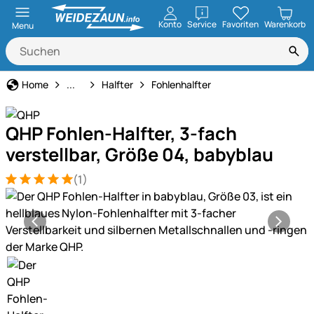
öffnen
Konto
Service
Favoriten
Warenkorb
Menu
Halfter & Stricke
Home
...
Halfter
Fohlenhalfter
QHP Fohlen-Halfter, 3-fach
verstellbar, Größe 04, babyblau
(1)
Bewertung: 5 von 5 (1 Bewertungen)
1 Bewertung
Produktgalerie