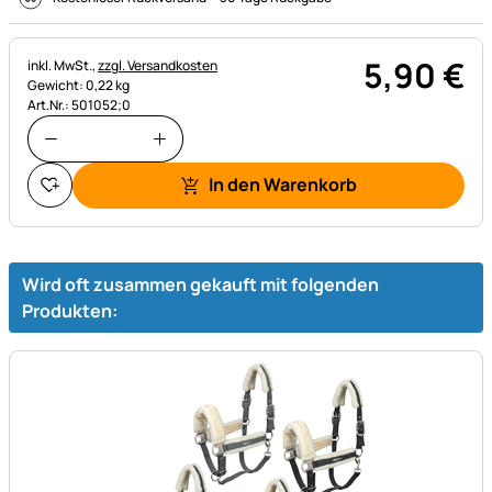
5
,
90
€
Steuerhinweis:
inkl. MwSt.,
zzgl. Versandkosten
Gewicht: 0,22 kg
Art.Nr.: 501052;0
In den Warenkorb
Wird oft zusammen gekauft mit folgenden
Produkten: