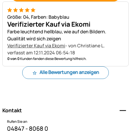
5 von 5
Größe: 04, Farben: Babyblau
Verifizierter Kauf via Ekomi
Farbe leuchtend hellblau, wie auf den Bildern.
Qualität wird sich zeigen
Verifizierter Kauf via Ekomi
- von Christiane L.
verfasst am 12.11.2024 06:54:18
0 von 0
Kunden fanden diese Bewertung hilfreich.
Alle Bewertungen anzeigen
Fußzeile
Kontakt
Rufen Sie an
04847 - 8068 0