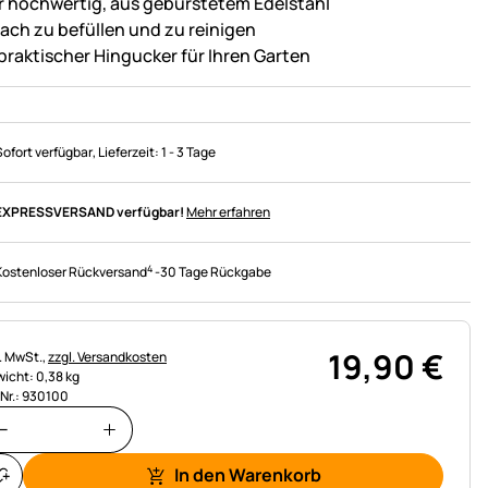
r hochwertig, aus gebürstetem Edelstahl
fach zu befüllen und zu reinigen
 praktischer Hingucker für Ihren Garten
Sofort verfügbar
, Lieferzeit:
1 - 3 Tage
EXPRESSVERSAND verfügbar!
Mehr erfahren
4
Kostenloser Rückversand
-
30 Tage Rückgabe
19
,
90
€
uerhinweis:
l. MwSt.,
zzgl. Versandkosten
icht: 0,38 kg
.Nr.: 930100
In den Warenkorb