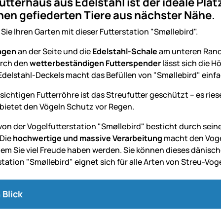
utterhaus aus Edelstahl ist der ideale Plat
en gefiederten Tiere aus nächster Nähe.
ie Ihren Garten mit dieser Futterstation "Smøllebird".
ngen
an der Seite und die
Edelstahl-Schale
am unteren Rand 
urch den
wetterbeständigen Futterspender
lässt sich die H
Edelstahl-Deckels macht das Befüllen von "Smøllebird" einfa
sichtigen Futterröhre ist das Streufutter geschützt – es ries
ietet den Vögeln Schutz vor Regen.
on der Vogelfutterstation "Smøllebird" besticht durch seine 
 Die
hochwertige und massive Verarbeitung
macht den Voge
dem Sie viel Freude haben werden. Sie können dieses dänis
tation "Smøllebird" eignet sich für alle Arten von Streu-Vog
 Blick