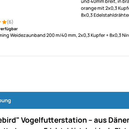
(6)
: 5 von 5 (6 Bewertungen)
ungen
verfügbar
ming Weidezaunband 200 m/40 mm, 2x0,3 Kupfer + 8x0,3 Nir
bung
ebird" Vogelfutterstation – aus Dän