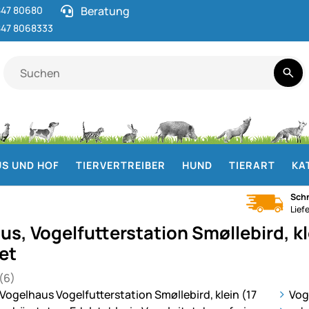
47 80680
Beratung
47 8068333
S UND HOF
TIERVERTREIBER
HUND
TIERART
KA
Schn
Lief
s, Vogelfutterstation Smøllebird, kl
et
(6)
 von 5 (6 Bewertungen)
en
ie
Vog