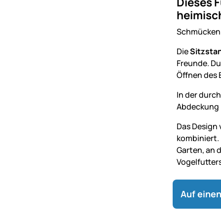
Dieses F
heimisch
Schmücken S
Die
Sitzsta
Freunde. D
Öffnen des 
In der durch
Abdeckung b
Das Design v
kombiniert.
Garten, an 
Vogelfutters
Auf einen