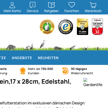
öffnen
öffnen
Mein
Konto
Service
Ratgeber
Favoriten
Warenkorb
TZE
ANGEBOTE
NEUHEITEN
elle
Mehr als
750.000
30-tägiges
erung
Kunden
Widerrufsrecht
ein,17 x 28cm, Edelstahl,
elfutterstation im exklusiven dänischen Design