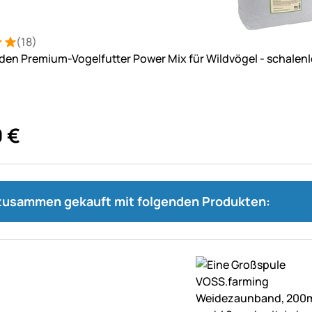
(18)
: 5 von 5 (18 Bewertungen)
tungen
en Premium-Vogelfutter Power Mix für Wildvögel - schalenl
0
€
 zusammen gekauft mit folgenden Produkten: