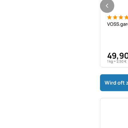
Bewertung
18 Bewer
VOSS.gard
49
,
9
1 kg =
2
,
50
€
Wird oft