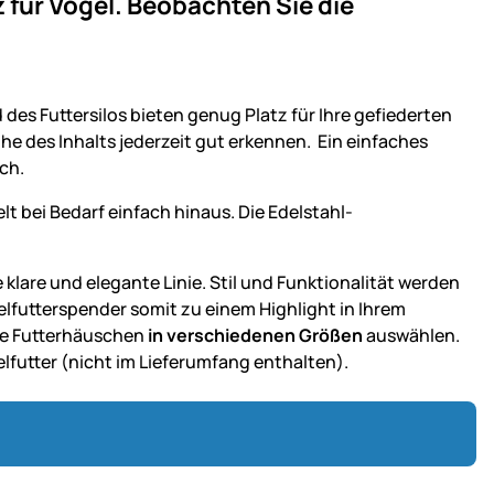
z für Vögel. Beobachten Sie die
des Futtersilos bieten genug Platz für Ihre gefiederten
öhe des Inhalts jederzeit gut erkennen. Ein einfaches
ch.
elt bei Bedarf einfach hinaus. Die Edelstahl-
klare und elegante Linie. Stil und Funktionalität werden
lfutterspender somit zu einem Highlight in Ihrem
che Futterhäuschen
in verschiedenen Größen
auswählen.
elfutter (nicht im Lieferumfang enthalten).