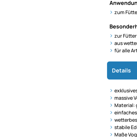
Anwendun
zum Fütte
Besonderh
zur Fütte
aus wette
für alle 
Details
exklusive
massive V
Material:
einfaches
wetterbe
stabile E
Maße Vog