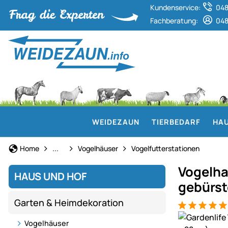
Kundenservice:
048
Fachberatung:
048
WEIDEZAUN
TIERBEDARF
HAU
Garten & Heimdekoration
Home
...
Vogelhäuser
Vogelfutterstationen
Vogelhau
HAUS UND HOF
gebürst
Garten & Heimdekoration
Bewertung: 5
6 Bewertung
Produktgaler
Vogelhäuser