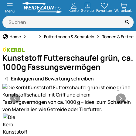
öffnen
Konto
Service
Favoriten
Warenkorb
Menu
Fütterung
Home
...
Futtertonnen & Schaufeln
Tonnen & Futters
Kunststoff Futterschaufel grün, ca.
1000g Fassungsvermögen
Einloggen und Bewertung schreiben
Produktgalerie