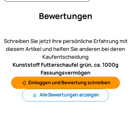
Bewertungen
Noch keine Bewertungen ab
Schreiben Sie jetzt Ihre persönliche Erfahrung mit
diesem Artikel und helfen Sie anderen bei deren
Kaufentscheidung
Kunststoff Futterschaufel grün, ca. 1000g
Fassungsvermögen
Einloggen und Bewertung schreiben
Alle Bewertungen anzeigen
Fußzeile