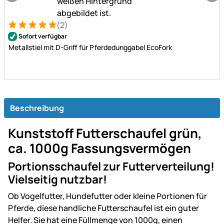
(2)
Bewertung: 5 von 5 (2 Bewertungen)
2 Bewertungen
Sofort verfügbar
Metallstiel mit D-Griff für Pferdedunggabel EcoFork
Beschreibung
Kunststoff Futterschaufel grün,
ca. 1000g Fassungsvermögen
Portionsschaufel zur Futterverteilung!
Vielseitig nutzbar!
Ob Vogelfutter, Hundefutter oder kleine Portionen für
Pferde, diese handliche Futterschaufel ist ein guter
Helfer. Sie hat eine Füllmenge von 1000g, einen