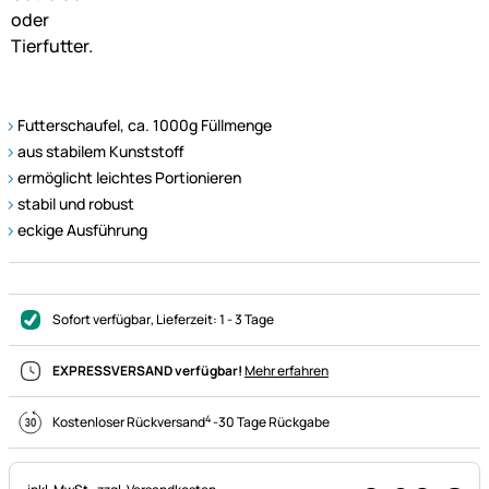
Futterschaufel, ca. 1000g Füllmenge
aus stabilem Kunststoff
ermöglicht leichtes Portionieren
stabil und robust
eckige Ausführung
Sofort verfügbar
, Lieferzeit:
1 - 3 Tage
EXPRESSVERSAND verfügbar!
Mehr erfahren
4
Kostenloser Rückversand
-
30 Tage Rückgabe
Steuerhinweis: