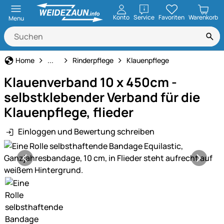
öffnen
Konto
Service
Favoriten
Warenkorb
Menu
Rinderhaltung
Home
...
Rinderpflege
Klauenpflege
Klauenverband 10 x 450cm -
selbstklebender Verband für die
Klauenpflege, flieder
Einloggen und Bewertung schreiben
Produktgalerie