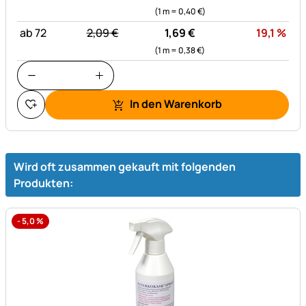
(1 m =
0,
40
€
)
statt:
Rab
ab 72
2,
09
€
1,
69
€
19,1
%
(1 m =
0,
38
€
)
In den Warenkorb
Wird oft zusammen gekauft mit folgenden
Produkten:
-
5,0
%