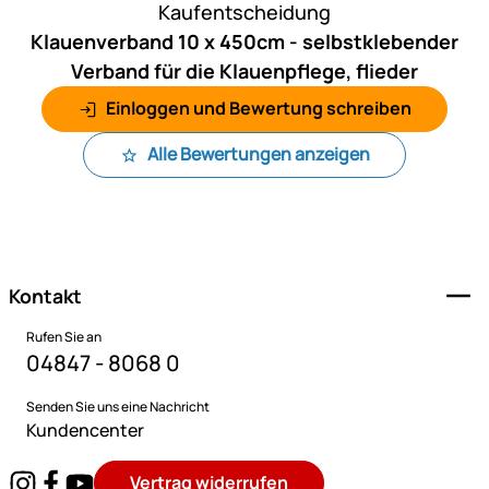
Kaufentscheidung
Klauenverband 10 x 450cm - selbstklebender
Verband für die Klauenpflege, flieder
Einloggen und Bewertung schreiben
Alle Bewertungen anzeigen
Fußzeile
Kontakt
Rufen Sie an
04847 - 8068 0
Senden Sie uns eine Nachricht
Kundencenter
Vertrag widerrufen