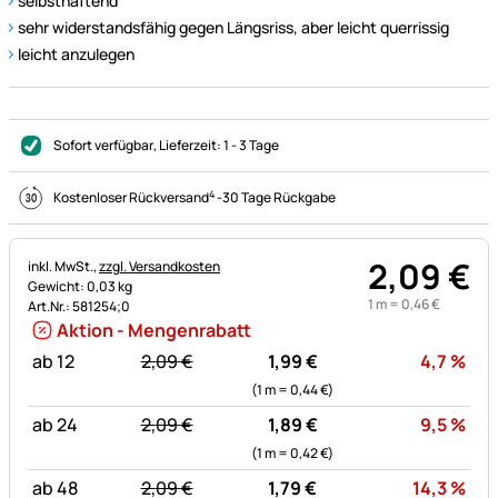
selbsthaftend
sehr widerstandsfähig gegen Längsriss, aber leicht querrissig
leicht anzulegen
Sofort verfügbar
, Lieferzeit:
1 - 3 Tage
4
Kostenloser Rückversand
-
30 Tage Rückgabe
2
,
09
€
Steuerhinweis:
inkl. MwSt.,
zzgl. Versandkosten
Gewicht: 0,03 kg
1 m =
0
,
46
€
Art.Nr.: 581254;0
Aktion - Mengenrabatt
statt:
Rab
ab 12
2,
09
€
1,
99
€
4,7
%
(1 m =
0,
44
€
)
statt:
Rab
ab 24
2,
09
€
1,
89
€
9,5
%
(1 m =
0,
42
€
)
statt:
Rab
ab 48
2,
09
€
1,
79
€
14,3
%