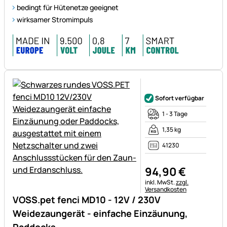
bedingt für Hütenetze geeignet
wirksamer Stromimpuls
Noch keine Bewertungen ab
Sofort verfügbar
1 - 3 Tage
1,35 kg
41230
94
,
90
€
Steuerhinweis:
inkl. MwSt.
zzgl.
Versandkosten
VOSS.pet fenci MD10 - 12V / 230V
Weidezaungerät - einfache Einzäunung,