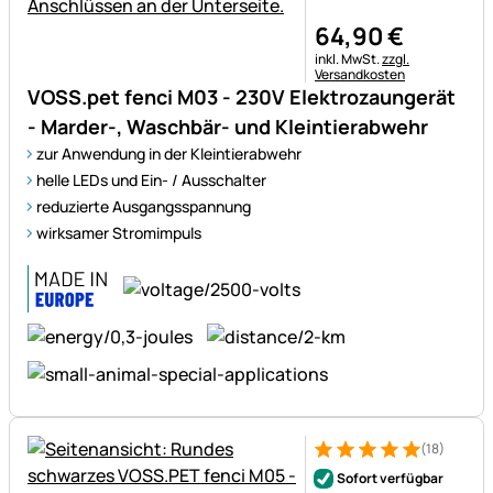
64
,
90
€
Steuerhinweis:
inkl. MwSt.
zzgl.
Versandkosten
VOSS.pet fenci M03 - 230V Elektrozaungerät
- Marder-, Waschbär- und Kleintierabwehr
zur Anwendung in der Kleintierabwehr
helle LEDs und Ein- / Ausschalter
reduzierte Ausgangsspannung
wirksamer Stromimpuls
(18)
Bewertung: 5 von 5 (18 Bewe
18 Bewertungen
Sofort verfügbar