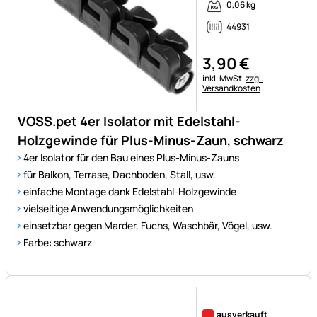
0,06 kg
44931
3
,
90
€
Steuerhinweis:
inkl. MwSt.
zzgl.
Versandkosten
VOSS.pet 4er Isolator mit Edelstahl-
Holzgewinde für Plus-Minus-Zaun, schwarz
4er Isolator für den Bau eines Plus-Minus-Zauns
für Balkon, Terrase, Dachboden, Stall, usw.
einfache Montage dank Edelstahl-Holzgewinde
vielseitige Anwendungsmöglichkeiten
einsetzbar gegen Marder, Fuchs, Waschbär, Vögel, usw.
Farbe: schwarz
Noch keine Bewertungen ab
ausverkauft