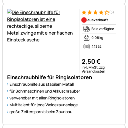
(5)
Bewertung: 4 von 5 (5 Bewer
5 Bewertungen
ausverkauft
Bald verfügbar
0,06 kg
44392
2
,
50
€
Steuerhinweis:
inkl. MwSt.
zzgl.
Versandkosten
Einschraubhilfe für Ringisolatoren
Einschraubhilfe aus stabilem Metall
für Bohrmaschinen und Akkuschrauber
verwendbar mit allen Ringisolatoren
Multitalent für jede Weidezaunanlage
große Zeitersparnis beim Zaunbau