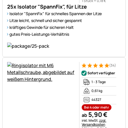
1 Stück =
0
,
18
€
25x Isolator "SpannFix", für Litze
Isolator "SpannFix" für schnelles Spannen der Litze
Litze leicht, schnell und sicher gespannt
kräftiges Gewinde für sicheren Halt
gutes Preis-Leistungs-Verhältnis
(34)
Bewertung: 5 von 5 (34 Bewe
34 Bewertungen
Sofort verfügbar
1 - 3 Tage
0,61 kg
44327
Bei 4 oder mehr
5
,
90
€
ab
Steuerhinweis:
inkl. MwSt.
zzgl.
Versandkosten