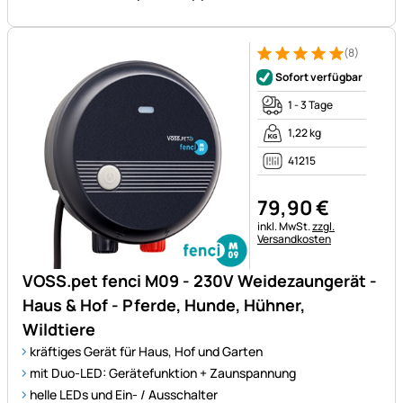
(8)
Bewertung: 5 von 5 (8 Bewer
8 Bewertungen
Sofort verfügbar
1 - 3 Tage
1,22 kg
41215
79
,
90
€
Steuerhinweis:
inkl. MwSt.
zzgl.
Versandkosten
VOSS.pet fenci M09 - 230V Weidezaungerät -
Haus & Hof - Pferde, Hunde, Hühner,
Wildtiere
kräftiges Gerät für Haus, Hof und Garten
mit Duo-LED: Gerätefunktion + Zaunspannung
helle LEDs und Ein- / Ausschalter