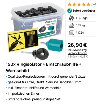
(64)
Bewertung: 5 von 5 (64 Bewe
64 Bewertungen
Sofort verfügbar
1 - 3 Tage
3,74 kg
44724
26
,
90
€
Steuerhinweis:
inkl. MwSt.
zzgl.
Versandkosten
1 Stück =
0
,
18
€
150x Ringisolator + Einschraubhilfe +
Warnschild
Qualitäts-Ringisolatoren mit durchgehender Stütze
geeignet für Litze, Draht, Seil und Band bis 10mm
inkl. Einschraubhilfe und Warnschild
im praktischen Eimer
umfangreiches, preisgünstiges Set