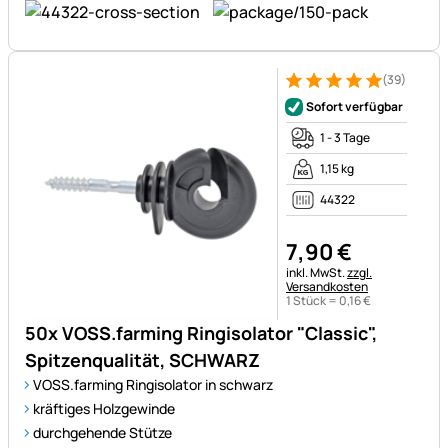
(39)
Bewertung: 5 von 5 (39 Bewe
39 Bewertungen
Sofort verfügbar
1 - 3 Tage
1,15 kg
44322
7
,
90
€
Steuerhinweis:
inkl. MwSt.
zzgl.
Versandkosten
1 Stück =
0
,
16
€
50x VOSS.farming Ringisolator "Classic",
Spitzenqualität, SCHWARZ
VOSS.farming Ringisolator in schwarz
kräftiges Holzgewinde
durchgehende Stütze