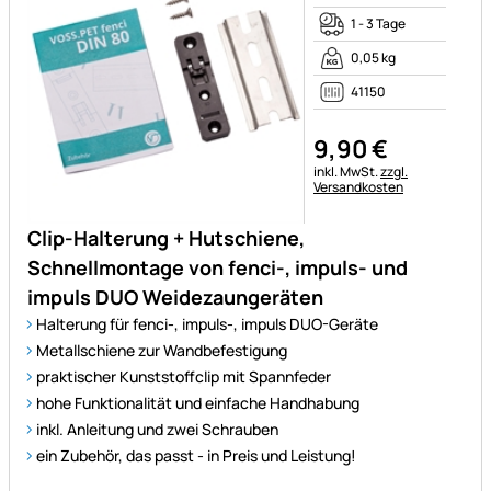
1 - 3 Tage
0,05 kg
41150
9
,
90
€
Steuerhinweis:
inkl. MwSt.
zzgl.
Versandkosten
Clip-Halterung + Hutschiene,
Schnellmontage von fenci-, impuls- und
impuls DUO Weidezaungeräten
Halterung für fenci-, impuls-, impuls DUO-Geräte
Metallschiene zur Wandbefestigung
praktischer Kunststoffclip mit Spannfeder
hohe Funktionalität und einfache Handhabung
inkl. Anleitung und zwei Schrauben
ein Zubehör, das passt - in Preis und Leistung!