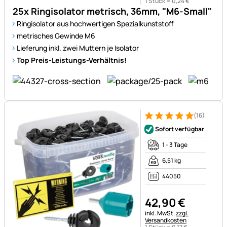
1 Stück =
0
,
24
€
25x Ringisolator metrisch, 36mm, "M6-Small"
Ringisolator aus hochwertigen Spezialkunststoff
metrisches Gewinde M6
Lieferung inkl. zwei Muttern je Isolator
Top Preis-Leistungs-Verhältnis!
(16)
Bewertung: 5 von 5 (16 Bewe
16 Bewertungen
Sofort verfügbar
1 - 3 Tage
6,51 kg
44050
42
,
90
€
Steuerhinweis:
inkl. MwSt.
zzgl.
Versandkosten