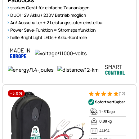
Paddocks
starkes Gerät für einfache Zaunanlagen
DUO! 12V Akku / 230V Betrieb möglich
An/ Ausschalter + 2 Leistungsstufen einstellbar
Power Save-Funktion = Stromsparfunktion
helle BrightLight LEDs + Akku-Kontrolle
-
5,0
%
(12)
Bewertung: 5 von 5 (12 Bewe
12 Bewertungen
Sofort verfügbar
1 - 3 Tage
0,88 kg
44194