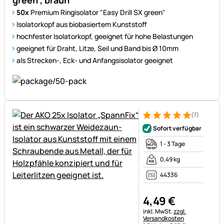
green", braun
50x
Premium Ringisolator "Easy Drill SX green"
Isolatorkopf aus biobasiertem Kunststoff
hochfester Isolatorkopf, geeignet für hohe Belastungen
geeignet für Draht, Litze, Seil und Band bis Ø 10mm
als Strecken-, Eck- und Anfangsisolator geeignet
(7)
Bewertung: 5 von 5 (7 Bewer
7 Bewertungen
Sofort verfügbar
1 - 3 Tage
0,49 kg
44336
4
,
49
€
Steuerhinweis:
inkl. MwSt.
zzgl.
Versandkosten