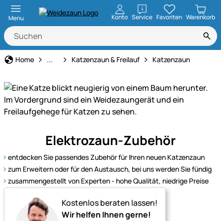
öffnen
Konto
Service
Favoriten
Warenkorb
Menu
Katze
Home
...
Katzenzaun & Freilauf
Katzenzaun
Sicherer
Elektrozaun-Zubehör
Freigang
für
entdecken Sie passendes Zubehör für Ihren neuen Katzenzaun
Katzen
zum Erweitern oder für den Austausch, bei uns werden Sie fündig
–
zusammengestellt von Experten - hohe Qualität, niedrige Preise
mit
passenden
Kostenlos beraten lassen!
Zäunen,
Wir helfen Ihnen gerne!