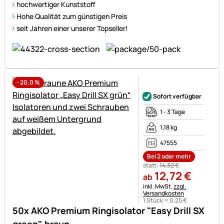
hochwertiger Kunststoff
Hohe Qualität zum günstigen Preis
seit Jahren einer unserer Topseller!
-
20,0
%
Noch keine Bewertungen ab
Sofort verfügbar
1 - 3 Tage
1,18 kg
47555
Bei 2 oder mehr
statt:
14
,
32
€
12
,
72
€
ab
Steuerhinweis:
inkl. MwSt.
zzgl.
Versandkosten
1 Stück =
0
,
25
€
50x AKO Premium Ringisolator "Easy Drill SX