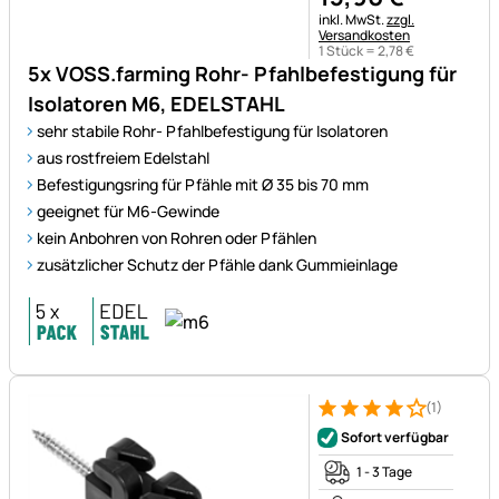
Steuerhinweis:
inkl. MwSt.
zzgl.
Versandkosten
1 Stück =
2
,
78
€
5x VOSS.farming Rohr- Pfahlbefestigung für
Isolatoren M6, EDELSTAHL
sehr stabile Rohr- Pfahlbefestigung für Isolatoren
aus rostfreiem Edelstahl
Befestigungsring für Pfähle mit Ø 35 bis 70 mm
geeignet für M6-Gewinde
kein Anbohren von Rohren oder Pfählen
zusätzlicher Schutz der Pfähle dank Gummieinlage
(1)
Bewertung: 4 von 5 (1 Bewert
1 Bewertung
Sofort verfügbar
1 - 3 Tage