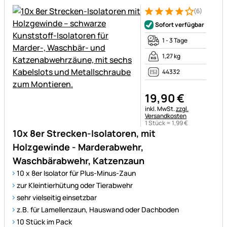
(6)
Bewertung: 4 von 5 (6 Bewer
6 Bewertungen
Sofort verfügbar
1 - 3 Tage
1,27 kg
44332
19
,
90
€
Steuerhinweis:
inkl. MwSt.
zzgl.
Versandkosten
1 Stück =
1
,
99
€
10x 8er Strecken-Isolatoren, mit
Holzgewinde - Marderabwehr,
Waschbärabwehr, Katzenzaun
10 x 8er Isolator für Plus-Minus-Zaun
zur Kleintierhütung oder Tierabwehr
sehr vielseitig einsetzbar
z.B. für Lamellenzaun, Hauswand oder Dachboden
10 Stück im Pack