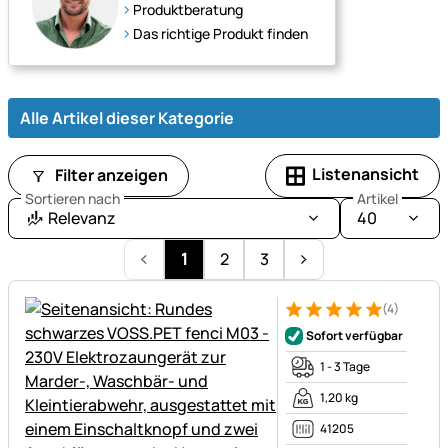
Weidezaungeräten
Produktberatung
und
Das richtige Produkt finden
Zubehör
für
ein
Alle Artikel dieser Kategorie
sicheres
Freilaufgehege.
Listenansicht
Filter anzeigen
Sortieren nach
Artikel
Relevanz
40
1
2
3
(4)
Bewertung: 5 von 5 (4 Bewer
4 Bewertungen
Sofort verfügbar
1 - 3 Tage
1,20 kg
41205