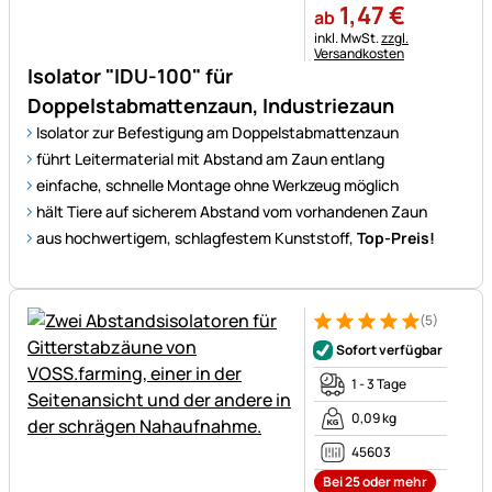
1
,
47
€
ab
Steuerhinweis:
inkl. MwSt.
zzgl.
Versandkosten
Isolator "IDU-100" für
Doppelstabmattenzaun, Industriezaun
Isolator zur Befestigung am Doppelstabmattenzaun
führt Leitermaterial mit Abstand am Zaun entlang
einfache, schnelle Montage ohne Werkzeug möglich
hält Tiere auf sicherem Abstand vom vorhandenen Zaun
aus hochwertigem, schlagfestem Kunststoff,
Top-Preis!
(5)
Bewertung: 5 von 5 (5 Bewer
5 Bewertungen
Sofort verfügbar
1 - 3 Tage
0,09 kg
45603
Bei 25 oder mehr