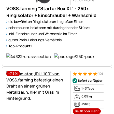
1 Stück =
0
,
17
€
VOSS.farming "Starter Box XL" - 260x
Ringisolator + Einschrauber + Warnschild
die bewährten Ringisolatoren im großen Eimer
sehr robuste Isolatoren mit durchgehender Stütze
inkl. Einschrauber und Warnschild im Eimer
gutes Preis-Leistungs-Verhältnis
Top-Produkt!
-
7,5
%
(10)
Bewertung: 5 von 5 (10 Bewe
10 Bewertungen
Sofort verfügbar
1 - 3 Tage
0,05 kg
45628
Bei 10 oder mehr