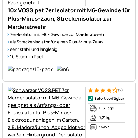
10x VOSS.pet 7er Isolator mit M6-Gewinde für
Plus-Minus-Zaun, Streckenisolator zur
Marderabwehr
7er-Isolator mit M6- Gewinde zur Marderabwehr
als Streckenisolator für einen Plus-Minus-Zaun
sehr stabil und langlebig
10 Stück im Pack
(2)
Bewertung: 4 von 5 (2 Bewer
2 Bewertungen
Sofort verfügbar
1 - 3 Tage
0,21 kg
44927