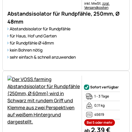
Steuerhinweis:
inkl. MwSt.
zzgl.
Versandkosten
Abstandsisolator für Rundpfähle, 250mm, Ø
48mm
Abstandsisolator für Rundpfähle
für Haus, Hof und Garten
für Rundpfähle Ø 48mm
kein Bohren nötig
sehr einfach & schnell anzuwenden
Noch keine Bewertungen ab
Sofort verfügbar
1 - 3 Tage
0,11 kg
45619
Bei 5 oder mehr
2
,
39
€
ab