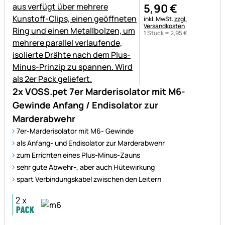
5
,
90
€
Steuerhinweis:
inkl. MwSt.
zzgl.
Versandkosten
1 Stück =
2
,
95
€
2x VOSS.pet 7er Marderisolator mit M6-
Gewinde Anfang / Endisolator zur
Marderabwehr
7er-Marderisolator mit M6- Gewinde
als Anfang- und Endisolator zur Marderabwehr
zum Errichten eines Plus-Minus-Zauns
sehr gute Abwehr-, aber auch Hütewirkung
spart Verbindungskabel zwischen den Leitern