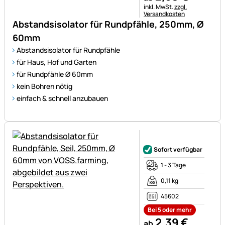
Steuerhinweis:
inkl. MwSt.
zzgl.
Versandkosten
Abstandsisolator für Rundpfähle, 250mm, Ø
60mm
Abstandsisolator für Rundpfähle
für Haus, Hof und Garten
für Rundpfähle Ø 60mm
kein Bohren nötig
einfach & schnell anzubauen
Noch keine Bewertungen ab
Sofort verfügbar
1 - 3 Tage
0,11 kg
45602
Bei 5 oder mehr
2
,
39
€
ab