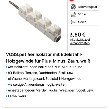
Bald verfügbar
0,10 kg
44933
3
,
80
€
Steuerhinweis:
inkl. MwSt.
zzgl.
Versandkosten
VOSS.pet 4er Isolator mit Edelstahl-
Holzgewinde für Plus-Minus-Zaun, weiß
4er Isolator für den Bau eines Plus-Minus-Zauns
für Balkon, Terrase, Dachboden, Stall, usw.
einfache Montage dank Edelstahl-Holzgewinde
vielseitige Anwendungsmöglichkeiten
einsetzbar gegen Marder, Fuchs, Waschbär, Vögel, usw.
Farbe: weiß