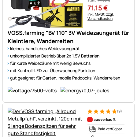
statt:
74
,
90
€
71
,
15
€
Steuerhinweis:
inkl. MwSt.
zzgl.
Versandkosten
VOSS.farming "BV 110" 3V Weidezaungerät für
Kleintiere, Wanderreiten
kleines, handliches Weidezaungerät
unkomplizierter Betrieb über 2x 1,5V Batterien
für kurze Weidezäune mit wenig Bewuchs
mit Kontroll-LED zur Überwachung Funktion
gut geeignet für Garten, mobile Paddocks, Wanderreiten
(9)
Bewertung: 5 von 5 (9 Bewer
9 Bewertungen
ausverkauft
Bald verfügbar