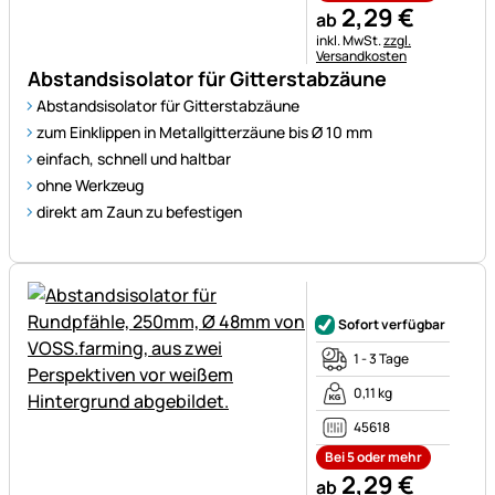
2
,
29
€
ab
Steuerhinweis:
inkl. MwSt.
zzgl.
Versandkosten
Abstandsisolator für Gitterstabzäune
Abstandsisolator für Gitterstabzäune
zum Einklippen in Metallgitterzäune bis Ø 10 mm
einfach, schnell und haltbar
ohne Werkzeug
direkt am Zaun zu befestigen
Noch keine Bewertungen ab
Sofort verfügbar
1 - 3 Tage
0,11 kg
45618
Bei 5 oder mehr
2
,
29
€
ab