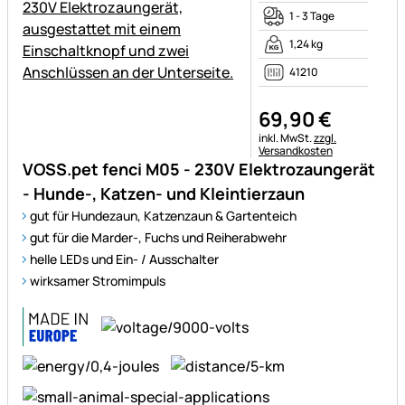
1 - 3 Tage
1,24 kg
41210
69
,
90
€
Steuerhinweis:
inkl. MwSt.
zzgl.
Versandkosten
VOSS.pet fenci M05 - 230V Elektrozaungerät
- Hunde-, Katzen- und Kleintierzaun
gut für Hundezaun, Katzenzaun & Gartenteich
gut für die Marder-, Fuchs und Reiherabwehr
helle LEDs und Ein- / Ausschalter
wirksamer Stromimpuls