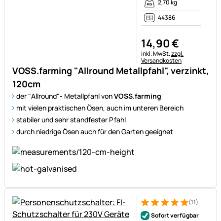
2,70 kg
44386
14
,
90
€
Steuerhinweis:
inkl. MwSt.
zzgl.
Versandkosten
VOSS.farming "Allround Metallpfahl", verzinkt,
120cm
der "Allround"- Metallpfahl von
VOSS.farming
mit vielen praktischen Ösen, auch im unteren Bereich
stabiler und sehr standfester Pfahl
durch niedrige Ösen auch für den Garten geeignet
(11)
Bewertung: 5 von 5 (11 Bewer
11 Bewertungen
Sofort verfügbar