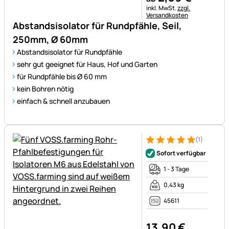
Steuerhinweis:
inkl. MwSt.
zzgl.
Versandkosten
Abstandsisolator für Rundpfähle, Seil,
250mm, Ø 60mm
Abstandsisolator für Rundpfähle
sehr gut geeignet für Haus, Hof und Garten
für Rundpfähle bis Ø 60 mm
kein Bohren nötig
einfach & schnell anzubauen
(1)
Bewertung: 5 von 5 (1 Bewert
1 Bewertung
Sofort verfügbar
1 - 3 Tage
0,43 kg
45611
13
,
90
€