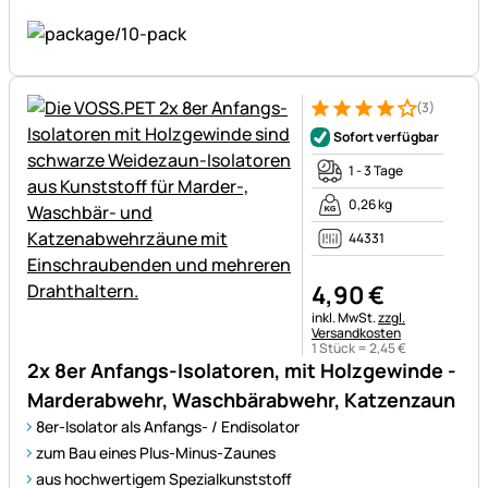
(3)
Bewertung: 4 von 5 (3 Bewer
3 Bewertungen
Sofort verfügbar
1 - 3 Tage
0,26 kg
44331
4
,
90
€
Steuerhinweis:
inkl. MwSt.
zzgl.
Versandkosten
1 Stück =
2
,
45
€
2x 8er Anfangs-Isolatoren, mit Holzgewinde -
Marderabwehr, Waschbärabwehr, Katzenzaun
8er-Isolator als Anfangs- / Endisolator
zum Bau eines Plus-Minus-Zaunes
aus hochwertigem Spezialkunststoff