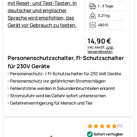
1 - 3 Tage
0,21 kg
48015
14
,
90
€
Steuerhinweis:
inkl. MwSt.
zzgl.
Versandkosten
Personenschutzschalter, FI-Schutzschalter
für 230V Geräte
Personenschutz- / FI-Schutzschalter für 230 Volt Geräte
Personenschutz vor gefährlichen Stromschlägen
Fehlerströme werden in Sekundenbruchteilen erkannt
Stromzufuhr wird bei Gefahr sofort unterbrochen
Gefahrenverringerung für Mensch und Tier
(11)
Bewertung: 5 von 5 (11 Bewer
11 Bewertungen
Sofort verfügbar