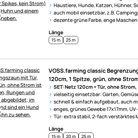
Haustiere, Hunde, Katzen, Hühner, S
auch mobil einsetzbar, z.B. Camping
dezente grüne Farbe, enge Maschen
Länge
15 m
25 m
VOSS.farming classic Begrenzung
120cm, 1 Spitze, grün, ohne Stro
SET: Netz 120cm + Tür, ohne Strom, P
vielseitig einsetzbar: Garten, Gemüs
schnell & einfach aufgebaut, auch m
enges, grünes Gewebe 17x17mm, UV
Tür: extra stabil, 2-fach verstärkt
Länge
15 m
20 m
25 m