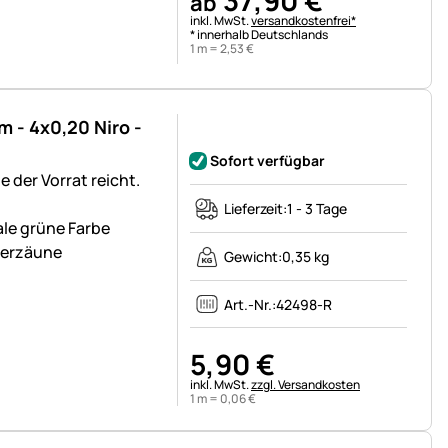
ab
Steuerhinweis:
inkl. MwSt.
versandkostenfrei*
* innerhalb Deutschlands
1 m =
2
,
53
€
m - 4x0,20 Niro -
Noch keine Bewertungen abgegeben
Sofort verfügbar
 der Vorrat reicht.
Lieferzeit:
1 - 3 Tage
ale grüne Farbe
ierzäune
Gewicht:
0,35 kg
Art.-Nr.:
42498-R
5
,
90
€
Steuerhinweis:
inkl. MwSt.
zzgl. Versandkosten
1 m =
0
,
06
€