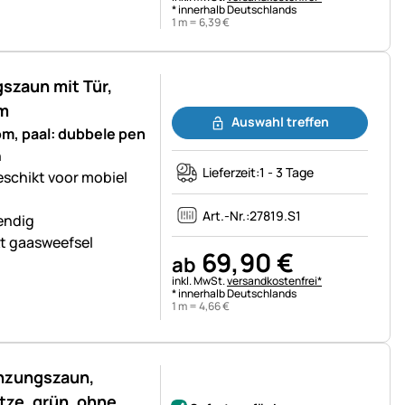
* innerhalb Deutschlands
1 m =
6
,
39
€
szaun mit Tür,
Noch keine Bewertungen abgegeben
om
Auswahl treffen
om, paal: dubbele pen
n
Lieferzeit:
1 - 3 Tage
eschikt voor mobiel
Art.-Nr.:
27819.S1
endig
kt gaasweefsel
69
,
90
€
ab
Steuerhinweis:
inkl. MwSt.
versandkostenfrei*
* innerhalb Deutschlands
1 m =
4
,
66
€
enzungszaun,
Noch keine Bewertungen abgegeben
tze, grün, ohne