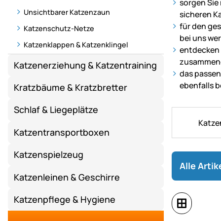
sorgen Sie
Katzen
Unsichtbarer Katzenzaun
sicheren K
–
für den ge
Katzenschutz-Netze
mit
bei uns we
Katzenklappen & Katzenklingel
passenden
entdecken 
Zäunen,
zusammeng
Katzenerziehung & Katzentraining
Weidezaunge
das passen
und
ebenfalls b
Kratzbäume & Kratzbretter
Zubehör
für
Schlaf & Liegeplätze
ein
Katze
sicheres
Katzentransportboxen
Freilaufgehe
Katzenspielzeug
Alle Arti
Katzenleinen & Geschirre
Katzenpflege & Hygiene