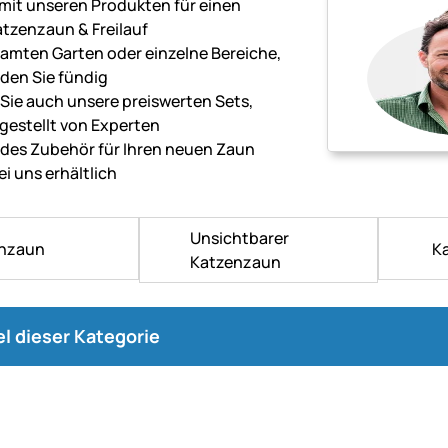
 mit unseren Produkten für einen
atzenzaun & Freilauf
samten Garten oder einzelne Bereiche,
rden Sie fündig
Sie auch unsere preiswerten Sets,
estellt von Experten
räten
des Zubehör für Ihren neuen Zaun
ei uns erhältlich
Unsichtbarer
nzaun
K
Katzenzaun
ge.
kel dieser Kategorie