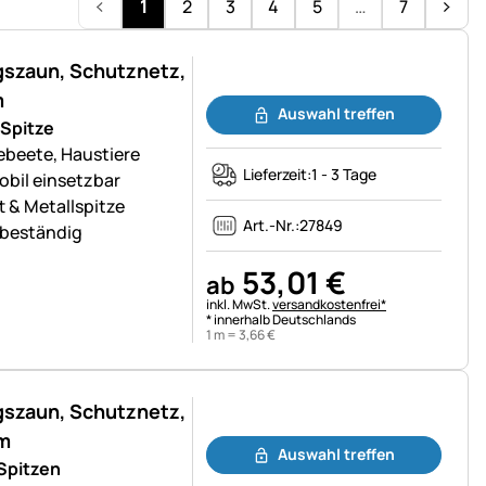
1
2
3
4
5
…
7
gszaun, Schutznetz,
Noch keine Bewertungen abgegeben
m
Auswahl treffen
Spitze
ebeete, Haustiere
Lieferzeit:
1 - 3 Tage
obil einsetzbar
t & Metallspitze
Art.-Nr.:
27849
-beständig
53
,
01
€
ab
Steuerhinweis:
inkl. MwSt.
versandkostenfrei*
* innerhalb Deutschlands
1 m =
3
,
66
€
gszaun, Schutznetz,
Noch keine Bewertungen abgegeben
om
Auswahl treffen
Spitzen