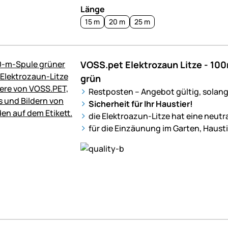
Länge
15 m
20 m
25 m
VOSS.pet Elektrozaun Litze - 100
grün
Restposten – Angebot gültig, solange
Sicherheit für Ihr Haustier!
die Elektroazun-Litze hat eine neutr
für die Einzäunung im Garten, Haust