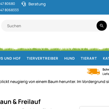
47 80680
Beratung
47 8068333
S UND HOF
TIERVERTREIBER
HUND
TIERART
KA
Schn
Lief
aun & Freilauf