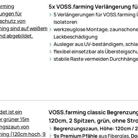
5x VOSS.farming Verlängerung fü
5 Verlängerungen für VOSS.farming 
Isolatoren
werkzeuglose Montage, zaunschon
Lackbeschädigung
Ausleger aus UV-beständigem, schl
flexibel einsetzbar als Übersteigsch
stabile Raste vermeiden Durchhänge
VOSS.farming classic Begrenzun
120cm, 2 Spitzen, grün, ohne Str
Begrenzungszaun, Höhe: 120cm / 2
9x Premium Pfähle
aus Fiberglas,
Do