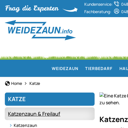
Kundenservice:
048
Fachberatung:
048
WEIDEZAUN
TIERBEDARF
HAU
Home
Katze
KATZE
Katzenzaun & Freilauf
Sicherer
Katzenz
Freigang
Katzenzaun
für