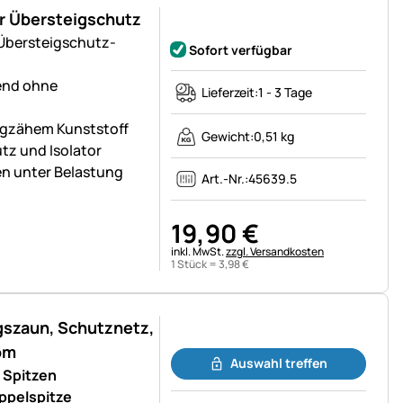
r Übersteigschutz
Noch keine Bewertungen abgegeben
Übersteigschutz-
Sofort verfügbar
end ohne
Lieferzeit:
1 - 3 Tage
agzähem Kunststoff
Gewicht:
0,51 kg
utz und Isolator
n unter Belastung
Art.-Nr.:
45639.5
19
,
90
€
Steuerhinweis:
inkl. MwSt.
zzgl. Versandkosten
1 Stück =
3
,
98
€
gszaun, Schutznetz,
Noch keine Bewertungen abgegeben
om
Auswahl treffen
 Spitzen
ppelspitze