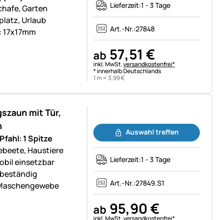
Lieferzeit:
1 - 3 Tage
chafe, Garten
platz, Urlaub
Art.-Nr.:
27848
: 17x17mm
57
,
51
€
ab
Steuerhinweis:
inkl. MwSt.
versandkostenfrei*
* innerhalb Deutschlands
1 m =
3
,
99
€
szaun mit Tür,
Noch keine Bewertungen abgegeben
m
Auswahl treffen
fahl: 1 Spitze
ebeete, Haustiere
Lieferzeit:
1 - 3 Tage
obil einsetzbar
-beständig
Art.-Nr.:
27849.S1
es Maschengewebe
95
,
90
€
ab
Steuerhinweis:
inkl. MwSt.
versandkostenfrei*