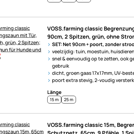
VOSS.farming classic Begrenzung
90cm, 2 Spitzen, grün, ohne Str
SET: Net 90cm + poort, zonder stro
veelzijdig: tuin, moestuin, huisdiere
snel & eenvoudig op te zetten, ook g
gebruik
dicht, groen gaas 17x17mm, UV-best
poort extra stevig, 2-voudig verster
Länge
15 m
25 m
VOSS.farming classic 15m, Begr
Schutznetz, 65cm, 9 Pfähle, 1 Spi