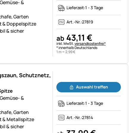
 Gemüse- &
Lieferzeit:
1 - 3 Tage
chafe, Garten
Art.-Nr.:
27819
tt & Doppelspitze
l & sicher
43
,
11
€
ab
Steuerhinweis:
inkl. MwSt.
versandkostenfrei*
* innerhalb Deutschlands
1 m =
2
,
99
€
gszaun, Schutznetz,
Noch keine Bewertungen abgegeben
Auswahl treffen
Spitze
 Gemüse- &
Lieferzeit:
1 - 3 Tage
chafe, Garten
Art.-Nr.:
27814
t & Metallspitze
l & sicher
37
,
90
€