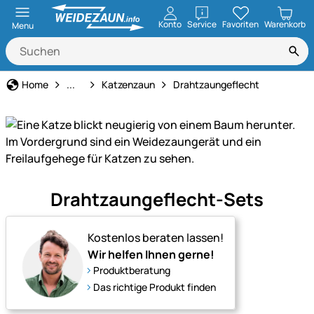
öffnen
Konto
Service
Favoriten
Warenkorb
Menu
Katzenzaun & Freilauf
Home
...
Katzenzaun
Drahtzaungeflecht
Sicherer
Drahtzaungeflecht-Sets
Freigang
für
Katzen
Kostenlos beraten lassen!
–
Wir helfen Ihnen gerne!
mit
Produktberatung
passenden
Das richtige Produkt finden
Zäunen,