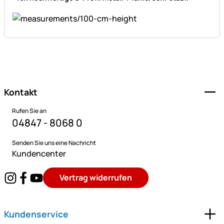
Fußzeile
Kontakt
Rufen Sie an
04847 - 8068 0
Senden Sie uns eine Nachricht
Kundencenter
Vertrag widerrufen
Kundenservice