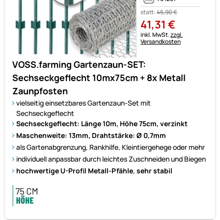
statt:
45
,
90
€
41
,
31
€
Steuerhinweis:
inkl. MwSt.
zzgl.
Versandkosten
VOSS.farming Gartenzaun-SET:
Sechseckgeflecht 10mx75cm + 8x Metall
Zaunpfosten
vielseitig einsetzbares Gartenzaun-Set mit
Sechseckgeflecht
Sechseckgeflecht: Länge 10m, Höhe 75cm, verzinkt
Maschenweite: 13mm, Drahtstärke: Ø 0,7mm
als Gartenabgrenzung, Rankhilfe, Kleintiergehege oder mehr
individuell anpassbar durch leichtes Zuschneiden und Biegen
hochwertige U-Profil Metall-Pfähle
,
sehr stabil