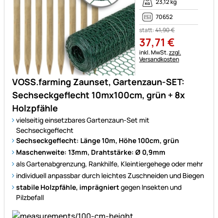
23,12 kg
70652
statt:
41
,
90
€
37
,
71
€
Steuerhinweis:
inkl. MwSt.
zzgl.
Versandkosten
VOSS.farming Zaunset, Gartenzaun-SET:
Sechseckgeflecht 10mx100cm, grün + 8x
Holzpfähle
vielseitig einsetzbares Gartenzaun-Set mit
Sechseckgeflecht
Sechseckgeflecht: Länge 10m, Höhe 100cm, grün
Maschenweite: 13mm, Drahtstärke: Ø 0,9mm
als Gartenabgrenzung, Rankhilfe, Kleintiergehege oder mehr
individuell anpassbar durch leichtes Zuschneiden und Biegen
stabile Holzpfähle, imprägniert
gegen Insekten und
Pilzbefall