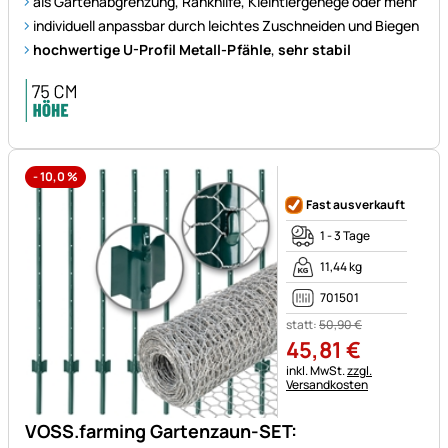
als Gartenabgrenzung, Rankhilfe, Kleintiergehege oder mehr
individuell anpassbar durch leichtes Zuschneiden und Biegen
hochwertige U-Profil Metall-Pfähle
,
sehr stabil
-
10,0
%
Noch keine Bewertungen ab
Fast ausverkauft
1 - 3 Tage
11,44 kg
701501
statt:
50
,
90
€
45
,
81
€
Steuerhinweis:
inkl. MwSt.
zzgl.
Versandkosten
VOSS.farming Gartenzaun-SET: