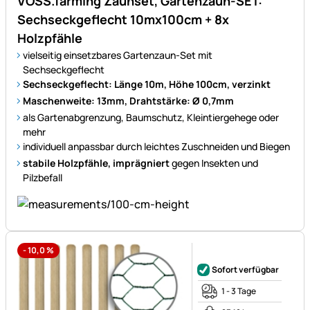
VOSS.farming Zaunset, Gartenzaun-SET:
Sechseckgeflecht 10mx100cm + 8x
Holzpfähle
vielseitig einsetzbares Gartenzaun-Set mit
Sechseckgeflecht
Sechseckgeflecht: Länge 10m, Höhe 100cm, verzinkt
Maschenweite: 13mm, Drahtstärke: Ø 0,7mm
als Gartenabgrenzung, Baumschutz, Kleintiergehege oder
mehr
individuell anpassbar durch leichtes Zuschneiden und Biegen
stabile Holzpfähle, imprägniert
gegen Insekten und
Pilzbefall
-
10,0
%
Noch keine Bewertungen ab
Sofort verfügbar
1 - 3 Tage