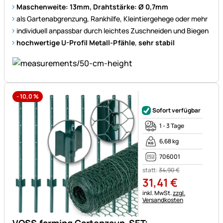
Maschenweite: 13mm, Drahtstärke: Ø 0,7mm
als Gartenabgrenzung, Rankhilfe, Kleintiergehege oder mehr
individuell anpassbar durch leichtes Zuschneiden und Biegen
hochwertige U-Profil Metall-Pfähle
,
sehr stabil
-
10,0
%
Noch keine Bewertungen ab
Sofort verfügbar
1 - 3 Tage
6,68 kg
706001
statt:
34
,
90
€
31
,
41
€
Steuerhinweis:
inkl. MwSt.
zzgl.
Versandkosten