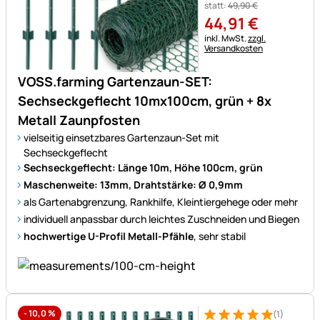
statt:
49
,
90
€
44
,
91
€
Steuerhinweis:
inkl. MwSt.
zzgl.
Versandkosten
VOSS.farming Gartenzaun-SET:
Sechseckgeflecht 10mx100cm, grün + 8x
Metall Zaunpfosten
vielseitig einsetzbares Gartenzaun-Set mit
Sechseckgeflecht
Sechseckgeflecht: Länge 10m, Höhe 100cm, grün
Maschenweite: 13mm, Drahtstärke: Ø 0,9mm
als Gartenabgrenzung, Rankhilfe, Kleintiergehege oder mehr
individuell anpassbar durch leichtes Zuschneiden und Biegen
hochwertige U-Profil Metall-Pfähle
, sehr stabil
-
10,0
%
(1)
Bewertung: 5 von 5 (1 Bewert
1 Bewertung