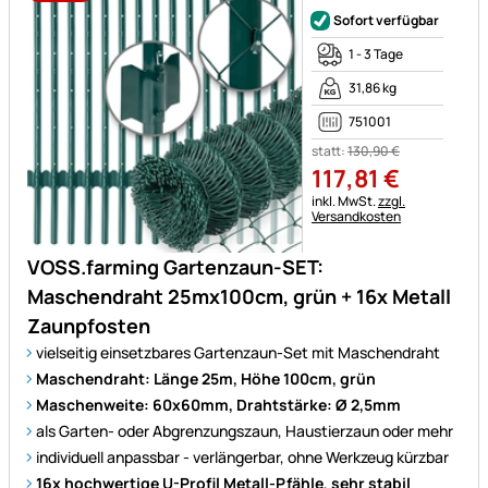
Sofort verfügbar
1 - 3 Tage
31,86 kg
751001
statt:
130
,
90
€
117
,
81
€
Steuerhinweis:
inkl. MwSt.
zzgl.
Versandkosten
VOSS.farming Gartenzaun-SET:
Maschendraht 25mx100cm, grün + 16x Metall
Zaunpfosten
vielseitig einsetzbares Gartenzaun-Set mit Maschendraht
Maschendraht: Länge 25m, Höhe 100cm, grün
Maschenweite: 60x60mm, Drahtstärke: Ø 2,5mm
als Garten- oder Abgrenzungszaun, Haustierzaun oder mehr
individuell anpassbar - verlängerbar, ohne Werkzeug kürzbar
16x hochwertige U-Profil Metall-Pfähle
,
sehr stabil