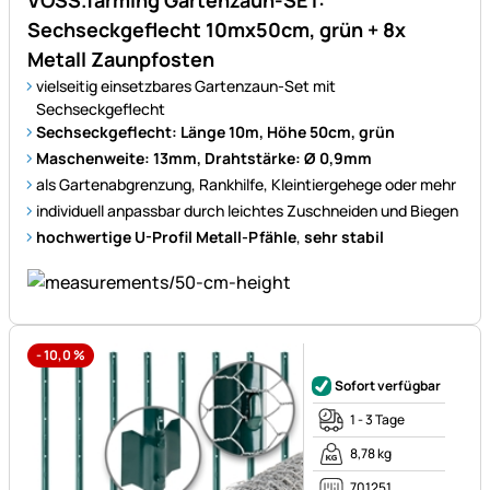
VOSS.farming Gartenzaun-SET:
Sechseckgeflecht 10mx50cm, grün + 8x
Metall Zaunpfosten
vielseitig einsetzbares Gartenzaun-Set mit
Sechseckgeflecht
Sechseckgeflecht: Länge 10m, Höhe 50cm, grün
Maschenweite: 13mm, Drahtstärke: Ø 0,9mm
als Gartenabgrenzung, Rankhilfe, Kleintiergehege oder mehr
individuell anpassbar durch leichtes Zuschneiden und Biegen
hochwertige U-Profil Metall-Pfähle
,
sehr stabil
-
10,0
%
Noch keine Bewertungen ab
Sofort verfügbar
1 - 3 Tage
8,78 kg
701251