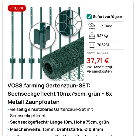
-
10,0
%
Noch keine Bewertungen ab
Sofort verfügbar
1 - 3 Tage
8,17 kg
706251
statt:
41
,
90
€
37
,
71
€
Steuerhinweis:
inkl. MwSt.
zzgl.
Versandkosten
VOSS.farming Gartenzaun-SET:
Sechseckgeflecht 10mx75cm, grün + 8x
Metall Zaunpfosten
vielseitig einsetzbares Gartenzaun-Set mit
Sechseckgeflecht
Sechseckgeflecht: Länge 10m, Höhe 75cm, grün
Maschenweite: 13mm, Drahtstärke: Ø 0,9mm