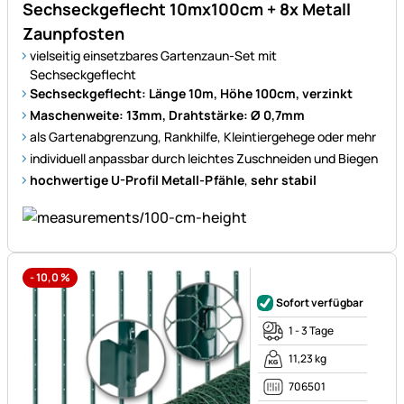
Sechseckgeflecht 10mx100cm + 8x Metall
Zaunpfosten
vielseitig einsetzbares Gartenzaun-Set mit
Sechseckgeflecht
Sechseckgeflecht: Länge 10m, Höhe 100cm, verzinkt
Maschenweite: 13mm, Drahtstärke: Ø 0,7mm
als Gartenabgrenzung, Rankhilfe, Kleintiergehege oder mehr
individuell anpassbar durch leichtes Zuschneiden und Biegen
hochwertige U-Profil Metall-Pfähle
,
sehr stabil
-
10,0
%
Noch keine Bewertungen ab
Sofort verfügbar
1 - 3 Tage
11,23 kg
706501