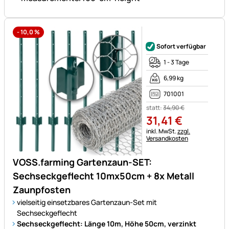
-
10,0
%
Noch keine Bewertungen ab
Sofort verfügbar
1 - 3 Tage
6,99 kg
701001
statt:
34
,
90
€
31
,
41
€
Steuerhinweis:
inkl. MwSt.
zzgl.
Versandkosten
VOSS.farming Gartenzaun-SET:
Sechseckgeflecht 10mx50cm + 8x Metall
Zaunpfosten
vielseitig einsetzbares Gartenzaun-Set mit
Sechseckgeflecht
Sechseckgeflecht: Länge 10m, Höhe 50cm, verzinkt