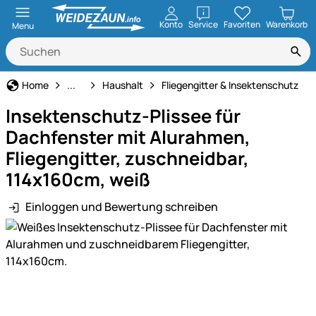
öffnen
Konto
Service
Favoriten
Warenkorb
Menu
Haus und Hof
Home
...
Haushalt
Fliegengitter & Insektenschutz
Insektenschutz-Plissee für
Dachfenster mit Alurahmen,
Fliegengitter, zuschneidbar,
114x160cm, weiß
Einloggen und Bewertung schreiben
Produktgalerie