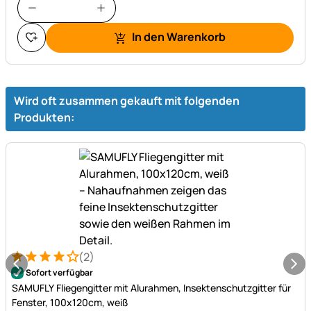
In den Warenkorb
Wird oft zusammen gekauft mit folgenden
Produkten:
(2)
Bewertung: 4 von 5 (2 Bewertungen)
2 Bewertungen
Sofort verfügbar
SAMUFLY Fliegengitter mit Alurahmen, Insektenschutzgitter für
Fenster, 100x120cm, weiß