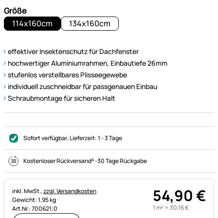
Größe
114x160cm
134x160cm
effektiver Insektenschutz für Dachfenster
hochwertiger Aluminiumrahmen, Einbautiefe 26mm
stufenlos verstellbares Plisseegewebe
individuell zuschneidbar für passgenauen Einbau
Schraubmontage für sicheren Halt
Sofort verfügbar
, Lieferzeit:
1 - 3 Tage
4
Kostenloser Rückversand
-
30 Tage Rückgabe
54
,
90
€
Steuerhinweis:
inkl. MwSt.,
zzgl. Versandkosten
Gewicht: 1,95 kg
1 m² =
30
,
16
€
Art.Nr.: 700621;0