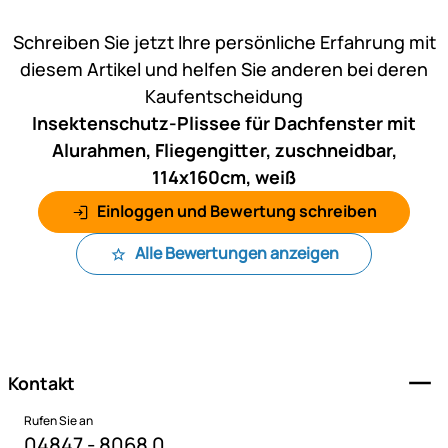
Noch keine Bewertungen ab
Schreiben Sie jetzt Ihre persönliche Erfahrung mit
diesem Artikel und helfen Sie anderen bei deren
Kaufentscheidung
Insektenschutz-Plissee für Dachfenster mit
Alurahmen, Fliegengitter, zuschneidbar,
114x160cm, weiß
Einloggen und Bewertung schreiben
Alle Bewertungen anzeigen
Fußzeile
Kontakt
Rufen Sie an
04847 - 8068 0