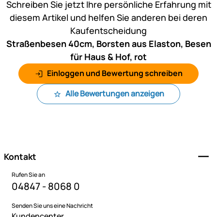
Schreiben Sie jetzt Ihre persönliche Erfahrung mit
diesem Artikel und helfen Sie anderen bei deren
Kaufentscheidung
Straßenbesen 40cm, Borsten aus Elaston, Besen
für Haus & Hof, rot
Einloggen und Bewertung schreiben
Alle Bewertungen anzeigen
Fußzeile
Kontakt
Rufen Sie an
04847 - 8068 0
Senden Sie uns eine Nachricht
Kundencenter