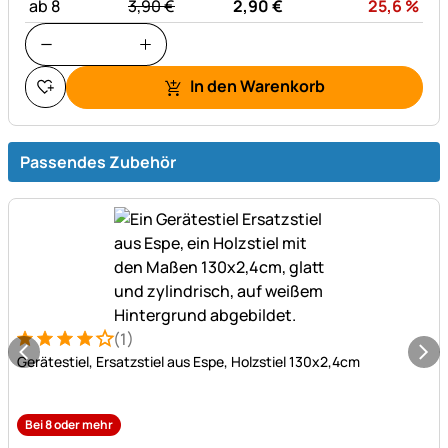
statt:
Rab
ab 8
3,
90
€
2,
90
€
25,6
%
In den Warenkorb
Passendes Zubehör
(1)
Bewertung: 4 von 5 (1 Bewertungen)
1 Bewertung
Gerätestiel, Ersatzstiel aus Espe, Holzstiel 130x2,4cm
Bei 8 oder mehr