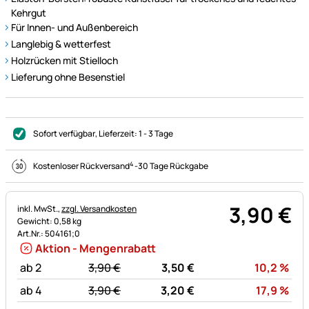
Kehrgut
Für Innen- und Außenbereich
Langlebig & wetterfest
Holzrücken mit Stielloch
Lieferung ohne Besenstiel
Sofort verfügbar
, Lieferzeit:
1 - 3 Tage
4
Kostenloser Rückversand
-
30 Tage Rückgabe
3
,
90
€
Steuerhinweis:
inkl. MwSt.,
zzgl. Versandkosten
Gewicht: 0,58 kg
Art.Nr.: 504161;0
Aktion - Mengenrabatt
statt:
Rab
ab 2
3,
90
€
3,
50
€
10,2
%
statt:
Rab
ab 4
3,
90
€
3,
20
€
17,9
%