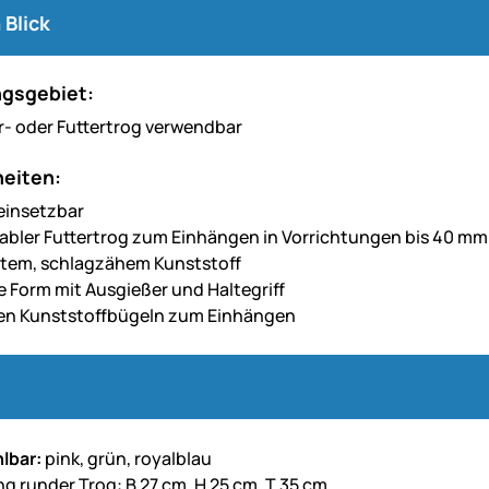
 Blick
gsgebiet:
r- oder Futtertrog verwendbar
eiten:
 einsetzbar
abler Futtertrog zum Einhängen in Vorrichtungen bis 40 mm
tem, schlagzähem Kunststoff
e Form mit Ausgießer und Haltegriff
len Kunststoffbügeln zum Einhängen
lbar:
pink, grün, royalblau
 runder Trog: B 27 cm, H 25 cm, T 35 cm