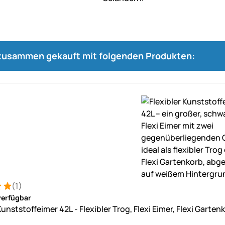
 zusammen gekauft mit folgenden Produkten:
(1)
: 5 von 5 (1 Bewertungen)
ung
verfügbar
Kunststoffeimer 42L - Flexibler Trog, Flexi Eimer, Flexi Garten