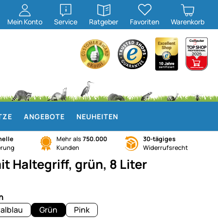
öffnen
öffnen
Mein
Konto
Service
Ratgeber
Favoriten
Warenkorb
TZE
ANGEBOTE
NEUHEITEN
elle
Mehr als
750.000
30-tägiges
erung
Kunden
Widerrufsrecht
Haltegriff, grün, 8 Liter
n
alblau
Grün
Pink