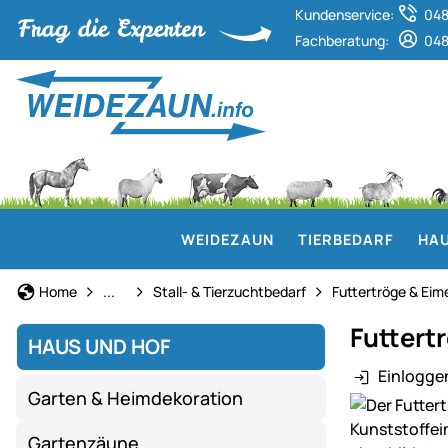
Kundenservice:
048
Fachberatung:
048
WEIDEZAUN
TIERBEDARF
HAU
Haus und Hof
Home
...
Stall- & Tierzuchtbedarf
Futtertröge & Eim
Futtert
HAUS UND HOF
Einlogge
Garten & Heimdekoration
Produktgaler
Gartenzäune