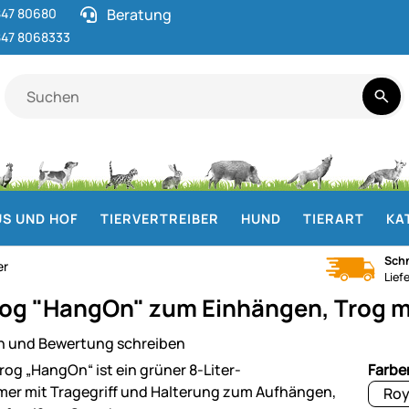
47 80680
Beratung
47 8068333
S UND HOF
TIERVERTREIBER
HUND
TIERART
KA
Schn
er
Lief
rog "HangOn" zum Einhängen, Trog mit 
n und Bewertung schreiben
ie
Farbe
Roy