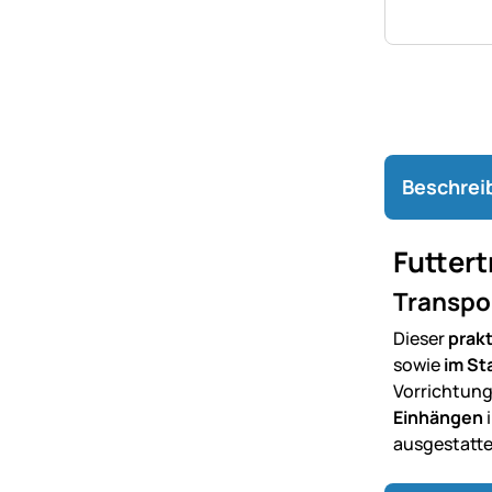
Beschrei
Futtert
Transpor
Dieser
prakt
sowie
im Sta
Vorrichtun
Einhängen
i
ausgestatte