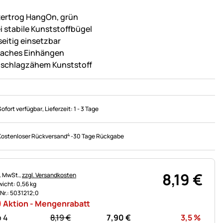
tertrog HangOn, grün
i stabile Kunststoffbügel
seitig einsetzbar
faches Einhängen
 schlagzähem Kunststoff
Sofort verfügbar
, Lieferzeit:
1 - 3 Tage
4
Kostenloser Rückversand
-
30 Tage Rückgabe
8
,
19
€
uerhinweis:
l. MwSt.,
zzgl. Versandkosten
icht: 0,56 kg
.Nr.: 5031212;0
Aktion - Mengenrabatt
statt:
Rabat
 4
8,
19
€
7,
90
€
3,5
%