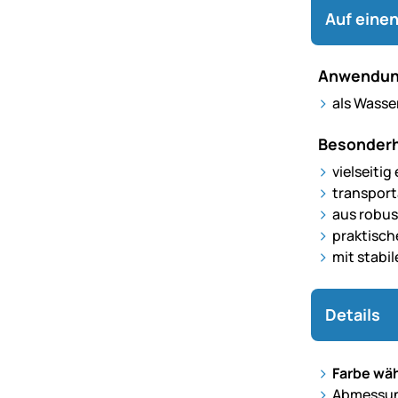
Auf einen
Anwendun
als Wasse
Besonderh
vielseitig
transport
aus robus
praktisch
mit stabi
Details
Farbe wäh
Abmessung