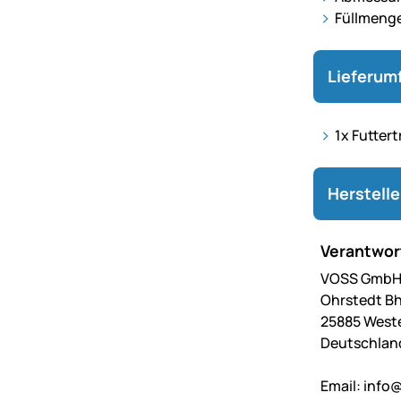
Füllmenge:
Lieferum
1x Futter
Herstell
Verantwort
VOSS GmbH 
Ohrstedt Bh
25885 West
Deutschlan
Email:
info@