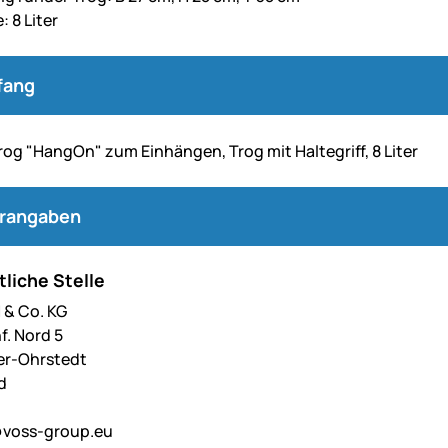
 8 Liter
fang
trog "HangOn" zum Einhängen, Trog mit Haltegriff, 8 Liter
erangaben
liche Stelle
& Co. KG
f. Nord 5
er-Ohrstedt
d
voss-group.eu