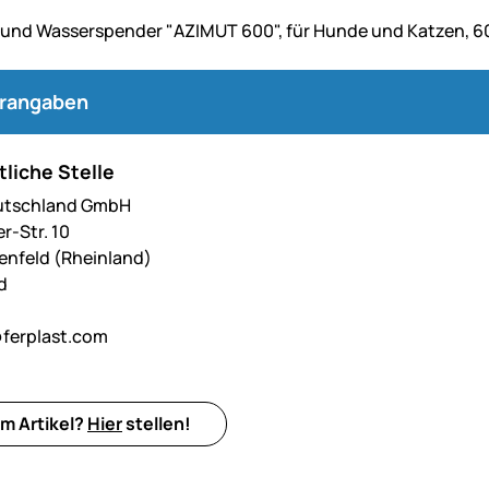
- und Wasserspender "AZIMUT 600", für Hunde und Katzen, 
erangaben
liche Stelle
eutschland GmbH
r-Str. 10
nfeld (Rheinland)
d
ferplast.com
m Artikel?
Hier
stellen!