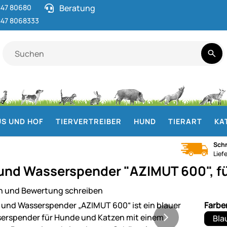
47 80680
Beratung
47 8068333
S UND HOF
TIERVERTREIBER
HUND
TIERART
KA
Schn
Lief
 und Wasserspender "AZIMUT 600", f
n und Bewertung schreiben
ie
Farbe
Bla