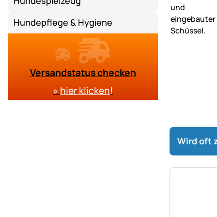
Hundespielzeug
Hundepflege & Hygiene
Versandstatus checken
»
hier klicken
!
Wird oft