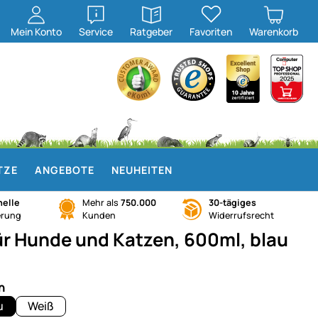
öffnen
öffnen
Mein
Konto
Service
Ratgeber
Favoriten
Warenkorb
TZE
ANGEBOTE
NEUHEITEN
elle
Mehr als
750.000
30-tägiges
erung
Kunden
Widerrufsrecht
ür Hunde und Katzen, 600ml, blau
n
u
Weiß