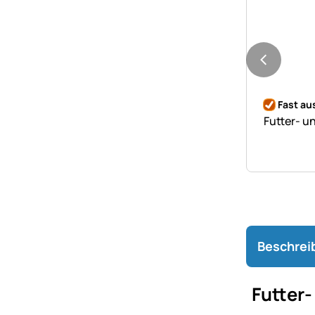
Noch kei
Fast au
Futter- u
Beschrei
Futter