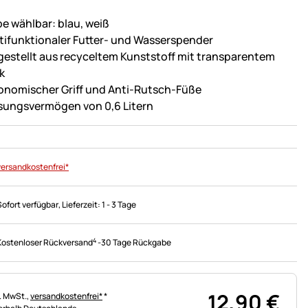
be wählbar: blau, weiß
tifunktionaler Futter- und Wasserspender
gestellt aus recyceltem Kunststoff mit transparentem
k
onomischer Griff und Anti-Rutsch-Füße
sungsvermögen von 0,6 Litern
versandkostenfrei*
Sofort verfügbar
, Lieferzeit:
1 - 3 Tage
4
Kostenloser Rückversand
-
30 Tage Rückgabe
12
,
90
€
uerhinweis:
l. MwSt.,
versandkostenfrei*
*