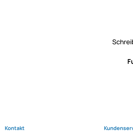
Schrei
F
Fußzeile
Kontakt
Kundenser