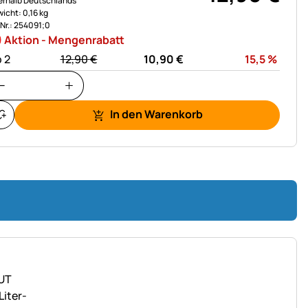
erhalb Deutschlands
icht: 0,16 kg
.Nr.: 254091;0
Aktion - Mengenrabatt
statt:
Rabat
 2
12,
90
€
10,
90
€
15,5
%
In den Warenkorb