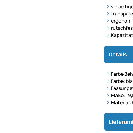
vielseiti
transpare
ergonomi
rutschfes
Kapazität
Details
Farbe Beh
Farbe: bla
Fassungs
Maße: 19
Material:
Lieferum