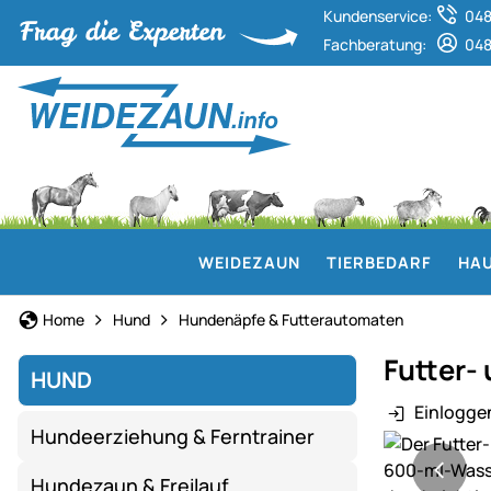
Kundenservice:
048
Fachberatung:
048
WEIDEZAUN
TIERBEDARF
HAU
Home
Hund
Hundenäpfe & Futterautomaten
Futter-
HUND
Einlogge
Hundeerziehung & Ferntrainer
Produktgaler
Hundezaun & Freilauf