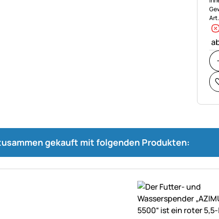
inn
Gew
Art
ab
 zusammen gekauft mit folgenden Produkten: