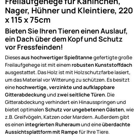
Freilaufgehege für Kaninchen,
Nager, Hühner und Kleintiere, 220
x 115 x 75cm
Bieten Sie Ihren Tieren einen Auslauf,
ein Dach über dem Kopf und Schutz
vor Fressfeinden!
Dieses
aus hochwertiger Spießtanne
gefertigte große
Freilaufgehege ist mit einem
robusten Kunststoffdach
ausgestattet. Das Holz ist mit Holzschutzfarbe lasiert,
um das Material vor Witterung zu schützen. Es besitzt
eine
hochwertige, verzinkte und aufklappbare
Gitterabdeckung
und
zwei seitliche Türen
. Die
Gitterabdeckung verhindert ein Hinausspringen und
bietet optimalen
Schutz vor ungebetenen Gästen
, wie
z.B. Greifvögeln, Katzen oder Mardern. Außerdem gibt
es einen
integrierten Ruheraum
und eine
überdachte
Aussichtsplattform mit Rampe
für Ihre Tiere.