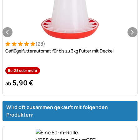
(28)
Bewertung: 5 von 5 (28 Bewertungen)
28 Bewertungen
Geflügelfutterautomat für bis zu 3kg Futter mit Deckel
Bei 25 oder mehr
5
,
90
€
ab
Wird oft zusammen gekauft mit folgenden
Produkten: