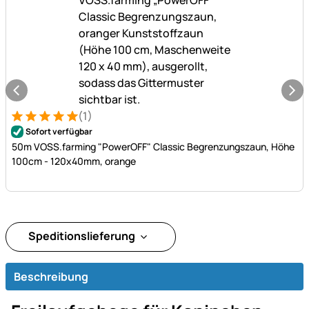
(1)
Bewertung: 5 von 5 (1 Bewertungen)
1 Bewertung
Sofort verfügbar
50m VOSS.farming "PowerOFF" Classic Begrenzungszaun, Höhe
100cm - 120x40mm, orange
Speditionslieferung
Beschreibung