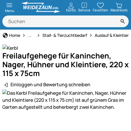
öffnen
Konto
Service
Favoriten
Warenkorb
Menu
Haus und Hof
Home
...
Stall- & Tierzuchtbedarf
Auslauf & Kleintie
Freilaufgehege für Kaninchen,
Nager, Hühner und Kleintiere, 220 x
115 x 75cm
Einloggen und Bewertung schreiben
Produktgalerie