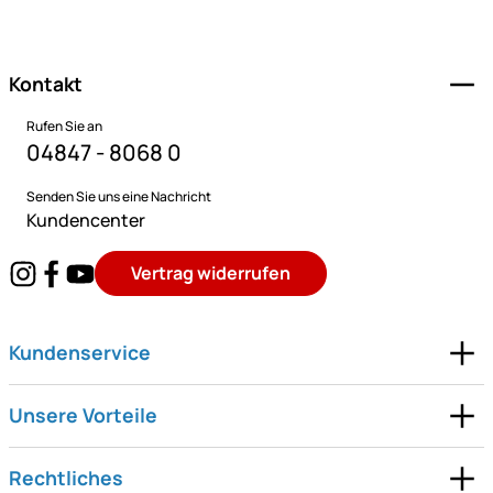
Fußzeile
Kontakt
Rufen Sie an
04847 - 8068 0
Senden Sie uns eine Nachricht
Kundencenter
Vertrag widerrufen
Kundenservice
Unsere Vorteile
Rechtliches